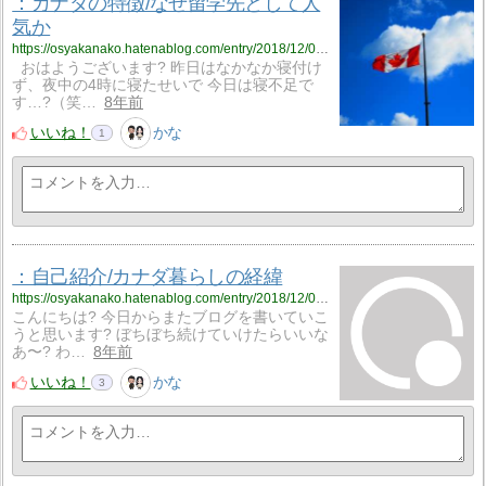
：カナダの特徴/なぜ留学先として人
気か
https://osyakanako.hatenablog.com/entry/2018/12/07/002514
おはようございます? 昨日はなかなか寝付け
ず、夜中の4時に寝たせいで 今日は寝不足で
す…?（笑…
8年前
いいね！
かな
1
：自己紹介/カナダ暮らしの経緯
https://osyakanako.hatenablog.com/entry/2018/12/04/050609
こんにちは? 今日からまたブログを書いていこ
うと思います? ぼちぼち続けていけたらいいな
あ〜? わ…
8年前
いいね！
かな
3