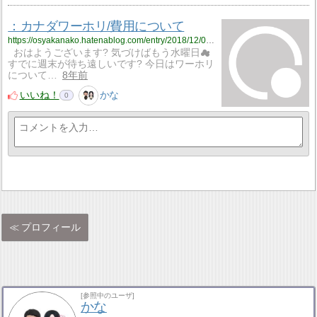
：カナダワーホリ/費用について
https://osyakanako.hatenablog.com/entry/2018/12/06/012155
おはようございます? 気づけばもう水曜日☁
すでに週末が待ち遠しいです? 今日はワーホリ
について…
8年前
いいね！
かな
0
プロフィール
[参照中のユーザ]
かな