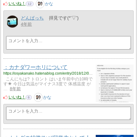
いいね！
かな
12
どんぱっち
拝見です(*'▽')
4年前
：カナダワーホリについて
https://osyakanako.hatenablog.com/entry/2018/12/05/011042
こんにちは? トロント はいま午前中の10時で
す☀ 今日は気温がマイナス3度で 体感温度 が
…
8年前
いいね！
かな
6