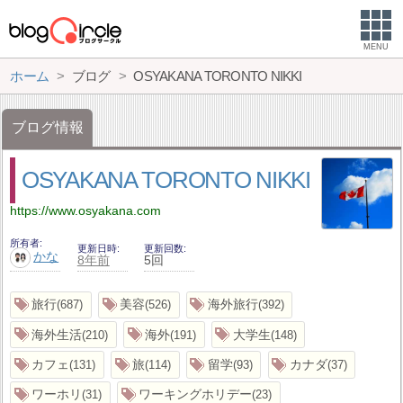
MENU
ホーム
ブログ
OSYAKANA TORONTO NIKKI
ブログ情報
OSYAKANA TORONTO NIKKI
https://www.osyakana.com
所有者
更新日時
更新回数
かな
8年前
5回
旅行
美容
海外旅行
687
526
392
海外生活
海外
大学生
210
191
148
カフェ
旅
留学
カナダ
131
114
93
37
ワーホリ
ワーキングホリデー
31
23