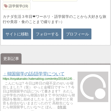
語学留学
19
カナダ生活３年目❤︎ワーホリ・語学留学のことから大好きな旅
行や美容・食のことまで綴ります:-）
サイトに移動
フォローする
プロフィール
更新記事
：韓国留学の話/語学堂について
https://osyakanako.hatenablog.com/entry/2018/12/08/021422
こんにちは? 今日は昨日の寝不足のせいか寝
坊しました?（笑） やっと金曜日です〜！? 今
日は韓国留学の話について書きます? わたし
は中学生の頃から韓国が好きで 中3の頃から韓
国語を勉強し始めました☺️ しかし独学だと発
音も自信がないままだったので 高校生になっ
たら韓国留学したいな〜と ぼん…
8年前