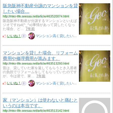
阪急阪神不動産分譲のマンションを貸
したい場合…
http://mko-life.seesaa.net/article/463520074.html
阪急阪神不動産が分譲するマンションといえば
ジオですねd(^_^o)事情があって貸したくなっ
た場合、ど…
7年前
いいね！
マンション高く貸したいM子
0
マンションを貸した場合、リフォーム
費用や修理費用が嵩みます。
http://mko-life.seesaa.net/article/463513293.html
昔は、貸していた家を返してもらうとき入居者
の負担でリフォームをしてもらっていたのです
が、今は逆で、家…
7年前
いいね！
マンション高く貸したいM子
0
家（マンション）は使わないと痛むと
いうのは本当です。
http://mko-life.seesaa.net/article/463513142.html