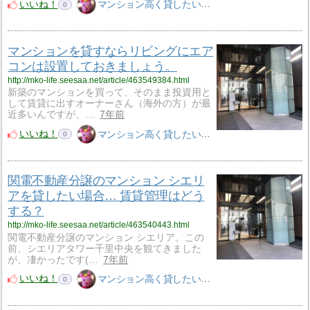
いいね！
マンション高く貸したいM子
0
マンションを貸すならリビングにエア
コンは設置しておきましょう。
http://mko-life.seesaa.net/article/463549384.html
新築のマンションを買って、そのまま投資用と
して賃貸に出すオーナーさん（海外の方）が最
近多いんですが、…
7年前
いいね！
マンション高く貸したいM子
0
関電不動産分譲のマンション シエリ
アを貸したい場合… 賃貸管理はどう
する？
http://mko-life.seesaa.net/article/463540443.html
関電不動産分譲のマンション シエリア。この
前、シエリアタワー千里中央を観てきました
が、凄かったです(…
7年前
いいね！
マンション高く貸したいM子
0