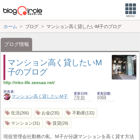
MENU
ホーム
ブログ
マンション高く貸したいM子のブログ
ブログ情報
マンション高く貸したいM
子のブログ
http://mko-life.seesaa.net/
所有者
更新日時
更新回数
マンション高く貸したいM子
7年前
10回
生活
お金
不動産
266
235
132
マンション
賃貸
31
29
現役管理会社勤務の私、M子が分譲マンションを高く貸す方法