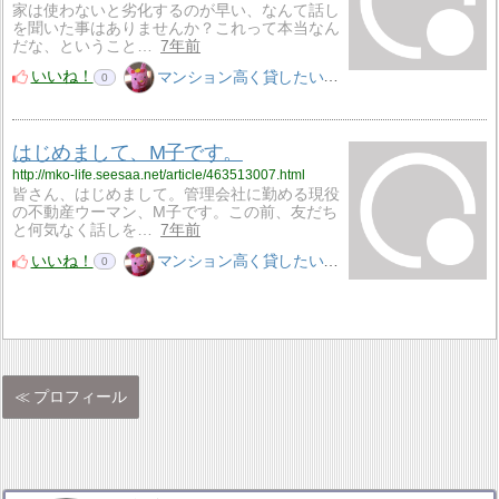
家は使わないと劣化するのが早い、なんて話し
を聞いた事はありませんか？これって本当なん
だな、ということ…
7年前
いいね！
マンション高く貸したいM子
0
はじめまして、M子です。
http://mko-life.seesaa.net/article/463513007.html
皆さん、はじめまして。管理会社に勤める現役
の不動産ウーマン、M子です。この前、友だち
と何気なく話しを…
7年前
いいね！
マンション高く貸したいM子
0
プロフィール