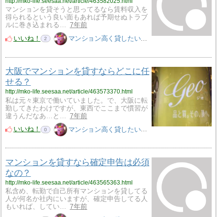
http://mko-life.seesaa.net/article/463582025.html
マンションを貸そうと思ってるなら賃料収入を
得られるという良い面もあれば予期せぬトラブ
ルに巻き込まれる…
7年前
いいね！
マンション高く貸したいM子
2
大阪でマンションを貸すならどこに任
せる？
http://mko-life.seesaa.net/article/463573370.html
私は元々東京で働いていました。で、大阪に転
勤してきたわけですが、東西でここまで慣習が
違うんだなあ…と…
7年前
いいね！
マンション高く貸したいM子
0
マンションを貸すなら確定申告は必須
なの？
http://mko-life.seesaa.net/article/463565363.html
私含め、転勤で自己所有マンションを貸してる
人が何名か社内にいますが、確定申告してる人
もいれば、してい…
7年前