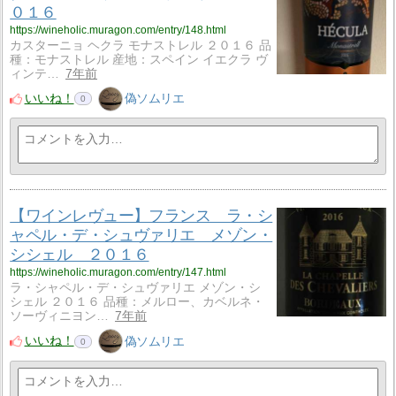
０１６
https://wineholic.muragon.com/entry/148.html
カスターニョ ヘクラ モナストレル ２０１６ 品
種：モナストレル 産地：スペイン イエクラ ヴ
ィンテ…
7年前
いいね！
偽ソムリエ
0
【ワインレヴュー】フランス ラ・シ
ャペル・デ・シュヴァリエ メゾン・
シシェル ２０１６
https://wineholic.muragon.com/entry/147.html
ラ・シャペル・デ・シュヴァリエ メゾン・シ
シェル ２０１６ 品種：メルロー、カベルネ・
ソーヴィニヨン…
7年前
いいね！
偽ソムリエ
0