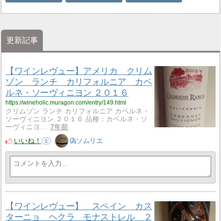
更新記事
【ワインレヴュー】アメリカ クリム
ゾン ランチ カリフォルニア カベ
ルネ・ソーヴィニヨン ２０１６
https://wineholic.muragon.com/entry/149.html
クリムゾン ランチ カリフォルニア カベルネ・
ソーヴィニヨン ２０１６ 品種：カベルネ・ソ
ーヴィニヨ…
7年前
いいね！
偽ソムリエ
1
【ワインレヴュー】 スペイン カス
ターニョ ヘクラ モナストレル ２