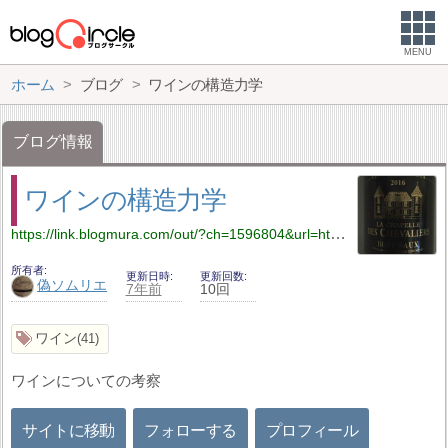
MENU
ホーム
ブログ
ワインの構造力学
ブログ情報
ワインの構造力学
https://link.blogmura.com/out/?ch=1596804&url=https://wineholic.muragon.com/
所有者
更新日時
更新回数
偽ソムリエ
7年前
10回
ワイン
41
ワインについての考察
サイトに移動
フォローする
プロフィール