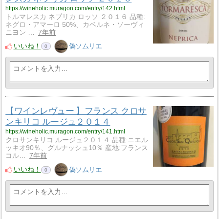
https://wineholic.muragon.com/entry/142.html
トルマレスカ ネプリカ ロッソ ２０１６ 品種:
ネグロ・アマーロ 50%、カベルネ・ソーヴィ
ニヨン …
7年前
いいね！
偽ソムリエ
0
【ワインレヴュー 】フランス クロサ
ンキリコ ルージュ２０１４
https://wineholic.muragon.com/entry/141.html
クロサンキリコ ルージュ２０１４ 品種:ニエル
ッキオ90％、グルナッシュ10％ 産地:フランス
コル…
7年前
いいね！
偽ソムリエ
0