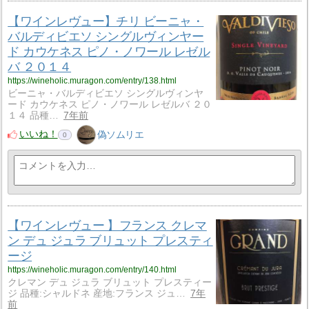
【ワインレヴュー】チリ ビーニャ・
バルディビエソ シングルヴィンヤー
ド カウケネス ピノ・ノワール レゼル
バ ２０１４
https://wineholic.muragon.com/entry/138.html
ビーニャ・バルディビエソ シングルヴィンヤ
ード カウケネス ピノ・ノワール レゼルバ ２０
１４ 品種…
7年前
いいね！
偽ソムリエ
0
【ワインレヴュー 】フランス クレマ
ン デュ ジュラ ブリュット プレスティ
ージ
https://wineholic.muragon.com/entry/140.html
クレマン デュ ジュラ ブリュット プレスティー
ジ 品種:シャルドネ 産地:フランス ジュ…
7年
前