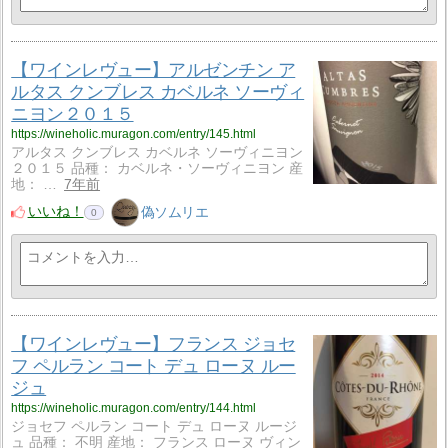
【ワインレヴュー】アルゼンチン ア
ルタス クンブレス カベルネ ソーヴィ
ニヨン２０１５
https://wineholic.muragon.com/entry/145.html
アルタス クンブレス カベルネ ソーヴィニヨン
２０１５ 品種： カベルネ・ソーヴィニヨン 産
地： …
7年前
いいね！
偽ソムリエ
0
【ワインレヴュー】フランス ジョセ
フ ペルラン コート デュ ローヌ ルー
ジュ
https://wineholic.muragon.com/entry/144.html
ジョセフ ペルラン コート デュ ローヌ ルージ
ュ 品種： 不明 産地： フランス ローヌ ヴィン