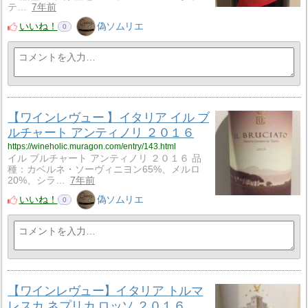
テ…
7年前
いいね！
偽ソムリエ
0
【ワインレヴュー 】イタリア イル ブ
ルチャート アンティノリ ２０１６
https://wineholic.muragon.com/entry/143.html
イル ブルチャート アンティノリ ２０１６ 品
種：カベルネ・ソーヴィニヨン65%、メルロ
20%、シラ…
7年前
いいね！
偽ソムリエ
0
【ワインレヴュー】イタリア トルマ
レスカ ネプリカ ロッソ ２０１６