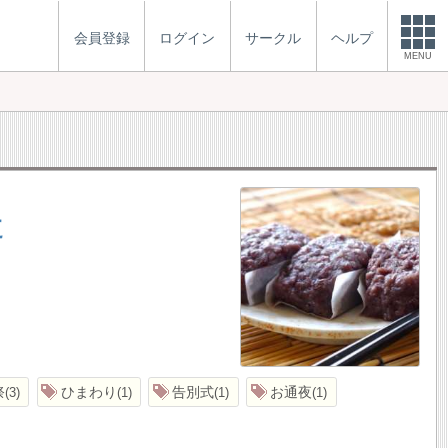
会員登録
ログイン
サークル
ヘルプ
MENU
た
祭
ひまわり
告別式
お通夜
3
1
1
1