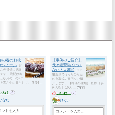
9年の春のお彼
【事例のご紹介】
ケジュール
代々幡斎場でのひ
お
なたの火葬式
ご先祖様に感謝
代々
です。 期間は春
幡斎場で行ったひなた
と秋分の日の2つ
の火葬式の事例をご紹
を真ん中の日として、 前後3…
介します。 【葬儀の種類】 直葬 【参
前
列人数】 10人 …
7年前
いね！
いいね！
0
0
ひなた
ひなた