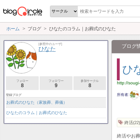
ホーム
ブログ
ひなたのコラム｜お葬式のひなた
[参照中のユーザ]
ブログ
ひなた
ひ
フォロー
フォロワー
参加サークル
http://soug
8
9
8
所有者
登録ブログ
お葬式のひなた（家族葬、葬儀）
ひなたのコラム｜お葬式のひなた
終活
22
終活やお