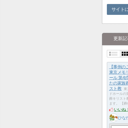
サイト
更新記
【事例の
東京メモ
ール 第4
たの家族
スト教
東
ドホールの
葬キリスト
ます。 【
いいね
ひな