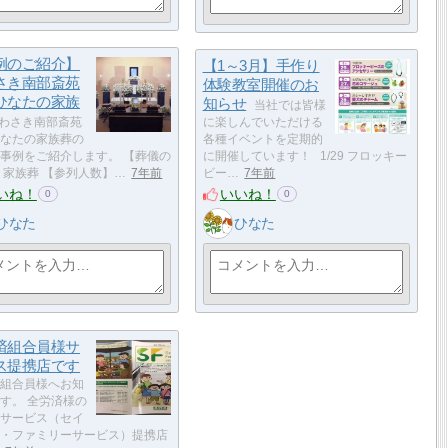
例のご紹介】
【1～3月】手作り
さき南部斎苑
体験教室開催のお
ひなたの家族
知らせ
当社では皆様
わさき南部斎苑
に楽しんでいただける
なたの家族葬の
各種イベントを定期的
事例をご紹介します。 【葬儀の
に開催しています！ 1/29 フロッキー
 家族葬 【参列人数】…
7年前
ビー…
7年前
いね！
いいね！
0
0
ひなた
ひなた
済組合員様サ
ス提携店です
組合員様へお知
す。 全労済様の
サービス（セイ
・ファミリーサービス）提携店