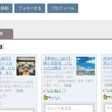
に移動
フォローする
プロフィール
事
ご紹介】
【事例のご紹介】
201
リードホ
桐ケ谷斎場 ひな
岸ス
式場 ひな
たの火葬式
彼岸は
桐ケ谷斎
葬 キリ
する日
場でのひなたの火葬式
分の日
の過去の事例をご紹介
京メモリー
の祝日
します。 【葬儀の種類】 直葬 【参列
第4式場でのひなたの家族
7年
人数】 10人…
7年前
教の過去の事例をご紹介し
い
いいね！
葬儀の種類…
7年前
3
！
6
ひなた
た