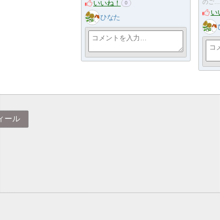
いいね！
のご…
0
い
ひなた
ィール