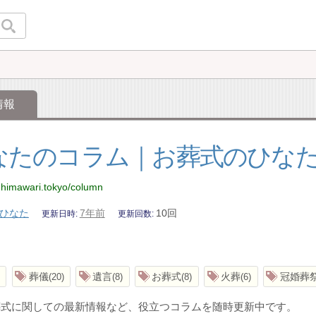
情報
なたのコラム｜お葬式のひな
i-himawari.tokyo/column
ひなた
7年前
10回
更新日時
更新回数
葬儀
遺言
お葬式
火葬
冠婚葬
20
8
8
6
葬式に関しての最新情報など、役立つコラムを随時更新中です。