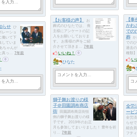
【事
【お客様の声】
お
かわ
知らせ
葬式のひなたでは、 喪
ひ
での
主様にアンケートの記
ポレーショ
入をお願いしておりま
葬
に働いて下
か
す。 お客様の声をご紹
集していま
でのひ
介させて頂きま…
7年前
ばあちゃんが
過去の
いいね！
た真っ…
7年前
種類】
0
！
い
0
ひなた
た
獅子舞お渡りの様
子＠田園調布商店
全労
街
ービ
田園調布商店街恒
例の獅子舞お渡りの様
全労済
子です。 2019年のお正
らせで
月も参加してまいりました！ 豊年を祈
組合員
り…
7年前
フティ