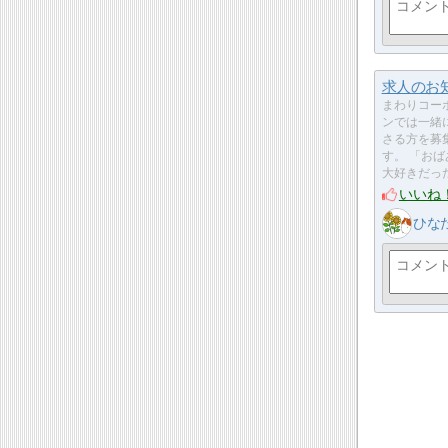
求人のお
まわりコー
ンでは一緒
さる方を募
す。 「お
大好きだっ
いいね
ひな