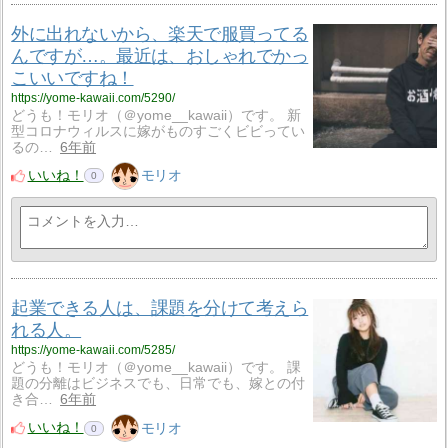
外に出れないから、楽天で服買ってる
んですが…。最近は、おしゃれでかっ
こいいですね！
https://yome-kawaii.com/5290/
どうも！モリオ（＠yome__kawaii）です。 新
型コロナウィルスに嫁がものすごくビビってい
るの…
6年前
いいね！
モリオ
0
起業できる人は、課題を分けて考えら
れる人。
https://yome-kawaii.com/5285/
どうも！モリオ（＠yome__kawaii）です。 課
題の分離はビジネスでも、日常でも、嫁との付
き合…
6年前
いいね！
モリオ
0