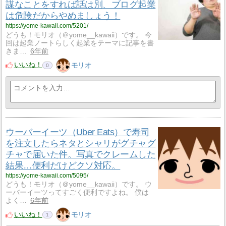
謀なことをすれば話は別、ブログ起業
は危険だからやめましょう！
https://yome-kawaii.com/5201/
どうも！モリオ（＠yome__kawaii）です。 今
回は起業ノートらしく起業をテーマに記事を書
きま…
6年前
いいね！
モリオ
0
ウーバーイーツ（Uber Eats）で寿司
を注文したらネタとシャリがグチャグ
チャで届いた件。写真でクレームした
結果…便利だけどクソ対応。
https://yome-kawaii.com/5095/
どうも！モリオ（＠yome__kawaii）です。 ウ
ーバーイーツってすごく便利ですよね。 僕は
よく…
6年前
いいね！
モリオ
1