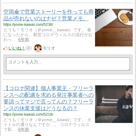
空雨傘で営業ストーリーを作っても商
品が売れないのはナゼ？営業メモ。
https://yome-kawaii.com/5236/
どうも！モリオ（＠yome__kawaii）です。 春
になったから、新型コロナウィルスの流行がお
わっ…
6年前
いいね！
モリオ
0
【コロナ関連】個人事業主・フリーラ
ンスへの配慮を求める発注事業者への
要請ってマジで言ってんの？フリーラ
ンスの休業支援はどうなるの？
https://yome-kawaii.com/5218/
どうも！モリオ（＠yome__kawaii）です。 タ
イトルの通りなんですが…。 コロナウィルス
で影…
6年前