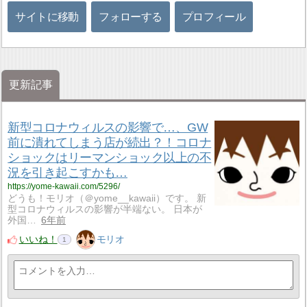
サイトに移動
フォローする
プロフィール
更新記事
新型コロナウィルスの影響で…、GW
前に潰れてしまう店が続出？！コロナ
ショックはリーマンショック以上の不
況を引き起こすかも…
https://yome-kawaii.com/5296/
どうも！モリオ（＠yome__kawaii）です。 新
型コロナウィルスの影響が半端ない。 日本が
外国…
6年前
いいね！
モリオ
1