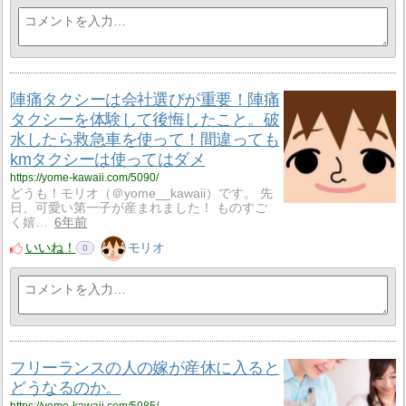
陣痛タクシーは会社選びが重要！陣痛
タクシーを体験して後悔したこと。破
水したら救急車を使って！間違っても
kmタクシーは使ってはダメ
https://yome-kawaii.com/5090/
どうも！モリオ（＠yome__kawaii）です。 先
日、可愛い第一子が産まれました！ ものすご
く嬉…
6年前
いいね！
モリオ
0
フリーランスの人の嫁が産休に入ると
どうなるのか。
https://yome-kawaii.com/5085/