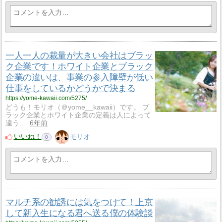
一人一人の裁量が大きい会社はブラッ
ク企業です！ホワイト企業とブラック
企業の違いは、事業の参入障壁が低い
仕事をしているかどうかで決まる
https://yome-kawaii.com/5275/
どうも！モリオ（＠yome__kawaii）です。 ブ
ラック企業とホワイト企業の定義は人によって
違う…
6年前
いいね！
モリオ
0
マルチ系の勧誘には気をつけて！上京
して新入生になる君へ送る僕の体験談