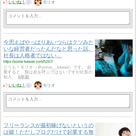
いいね！
モリオ
0
今思えばやっぱりあいつらはクソみた
いな経営者だったんだなと思った話。
社長は人格者ではない…
https://yome-kawaii.com/5207/
どうも！モリオ（＠yome__kawaii）です。 起
業すると、類は友を呼ぶではないですが社長の
知人…
6年前
いいね！
モリオ
0
フリーランスが最初稼げないというの
は嘘！ただしブログだけで起業する無