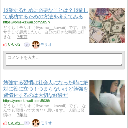
起業するために必要なことは？起業し
て成功するための方法を考えてみる
https://yome-kawaii.com/5057/
どうも！モリオ（＠yome__kawaii）です。 脱
サラして起業したい。 自分の好きな時間に好
きな…
7年前
いいね！
モリオ
0
勉強する習慣は社会人になった時に絶
対に役に立つ！つまらないけど勉強を
習慣化するのは大切な経験だ
https://yome-kawaii.com/5038/
どうも！モリオ（＠yome__kawaii）です。 な
んでも習慣って大切だと思います。 人間は習
慣の…
7年前
いいね！
モリオ
1