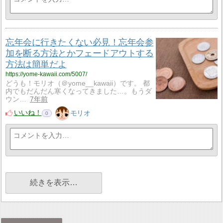
忘年会に行きたくない必見！忘年会参
加を断る方法とかフェードアウトする
方法は簡単だよ
https://yome-kawaii.com/5007/
どうも！モリオ（＠yome__kawaii）です。 都
内でもだんだん寒くなってきました…。もうダ
ウン…
7年前
いいね！
モリオ
0
続きを表示…