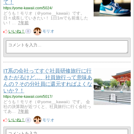
て！
https://yome-kawaii.com/5024/
どうも！モリオ（＠yome__kawaii）です。
日々成長していきたい！ 1日1mでも前進した
い！…
7年前
いいね！
モリオ
0
IT系の会社ってすぐ社員研修旅行に行
きたがるけど…、社員旅行って意味あ
んの？その分社員に還元すればよくな
いか？！
https://yome-kawaii.com/5017/
どうも！モリオ（＠yome__kawaii）です。 会
社の決算期が近づくと、社員旅行に行く会社っ
てあ…
7年前
いいね！
モリオ
0