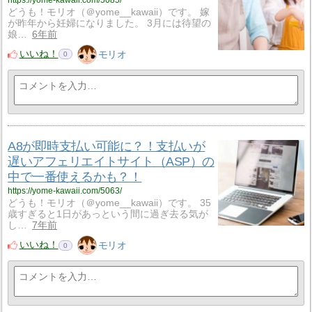
どうも！モリオ（＠yome__kawaii）です。 嫁
が昨年から妊婦になりました。 3月には待望の
娘…
6年前
いいね！
モリオ
0
A8が即時支払い可能に？！支払いが
遅いアフェリエイトサイト（ASP）の
中で一番使えるかも？！
https://yome-kawaii.com/5063/
どうも！モリオ（＠yome__kawaii）です。 35
歳すぎると1日があっという間に過ぎ去る気が
し…
7年前
いいね！
モリオ
0