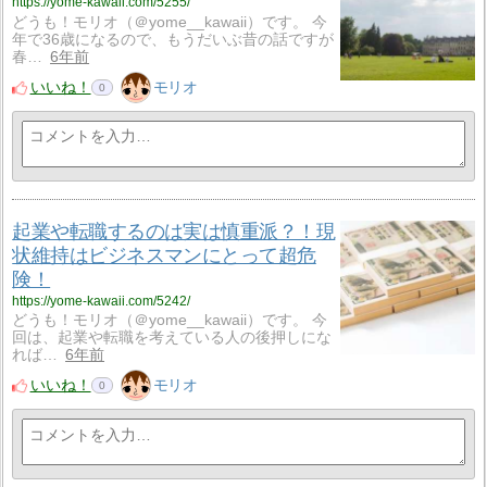
https://yome-kawaii.com/5255/
どうも！モリオ（＠yome__kawaii）です。 今
年で36歳になるので、もうだいぶ昔の話ですが
春…
6年前
いいね！
モリオ
0
起業や転職するのは実は慎重派？！現
状維持はビジネスマンにとって超危
険！
https://yome-kawaii.com/5242/
どうも！モリオ（＠yome__kawaii）です。 今
回は、起業や転職を考えている人の後押しにな
れば…
6年前
いいね！
モリオ
0