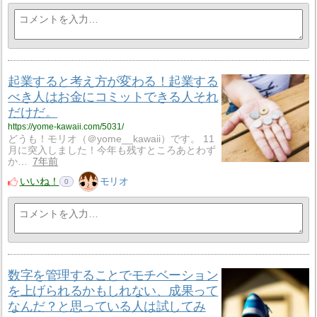
起業すると考え方が変わる！起業する
べき人はお金にコミットできる人それ
だけだ。
https://yome-kawaii.com/5031/
どうも！モリオ（＠yome__kawaii）です。 11
月に突入しました！今年も残すところあとわず
か…
7年前
いいね！
モリオ
0
数字を管理することでモチベーション
を上げられるかもしれない、成果って
なんだ？と思っている人は試してみ