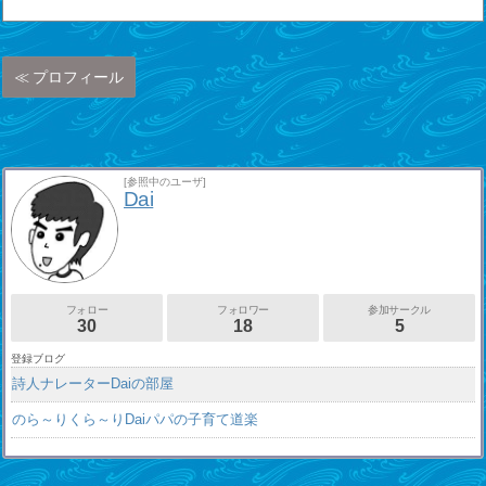
プロフィール
[参照中のユーザ]
Dai
フォロー
フォロワー
参加サークル
30
18
5
登録ブログ
詩人ナレーターDaiの部屋
のら～りくら～りDaiパパの子育て道楽