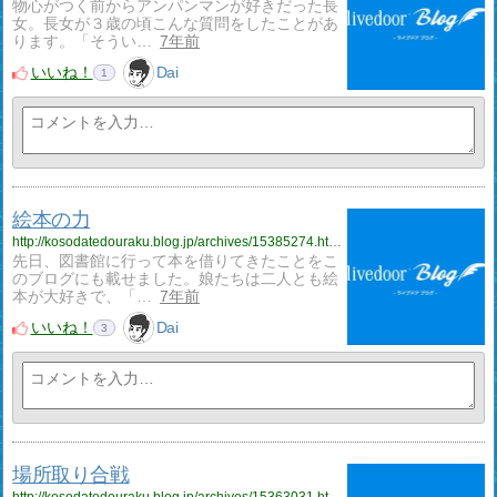
物心がつく前からアンパンマンが好きだった長
女。長女が３歳の頃こんな質問をしたことがあ
ります。「そうい…
7年前
いいね！
Dai
1
絵本の力
http://kosodatedouraku.blog.jp/archives/15385274.html
先日、図書館に行って本を借りてきたことをこ
のブログにも載せました。娘たちは二人とも絵
本が大好きで、「…
7年前
いいね！
Dai
3
場所取り合戦
http://kosodatedouraku.blog.jp/archives/15363031.html