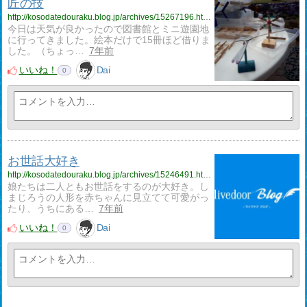
匠の技
http://kosodatedouraku.blog.jp/archives/15267196.html
今日は天気が良かったので図書館とミニ遊園地
に行ってきました。絵本だけで15冊ほど借りま
した。（ちょっ…
7年前
いいね！
Dai
0
お世話大好き
http://kosodatedouraku.blog.jp/archives/15246491.html
娘たちは二人ともお世話をするのが大好き。し
まじろうの人形を赤ちゃんに見立てて可愛がっ
たり、うちにある…
7年前
いいね！
Dai
0