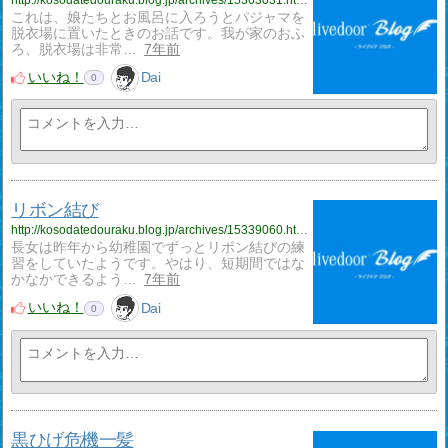
これは、娘たちとお風呂に入ろうとパジャマを
脱衣場に置いたときのお話です。我が家のおふ
ろ、脱衣場は非常…
7年前
いいね！
Dai
0
リボン結び
http://kosodatedouraku.blog.jp/archives/15339060.html
長女は昨年から幼稚園でずっとリボン結びの練
習をしていたようです。やはり、短期間ではな
かなかできるよう…
7年前
いいね！
Dai
0
黒ひげ危機一髪