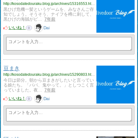
http://kosodatedouraku.blog.jp/archives/15316553.html
黒ひげ危機一髪というゲームを、みなさんご存
知でしょう。そうそう、ナイフを樽に刺して、
黒ひげの海賊がピ…
7年前
いいね！
Dai
0
豆まき
http://kosodatedouraku.blog.jp/archives/15290803.html
今日は節分。朝から豆まきがしたいと言ってい
る娘たち。「パパ、鬼やって。」としつこく言
っていました。夜…
7年前
いいね！
Dai
0