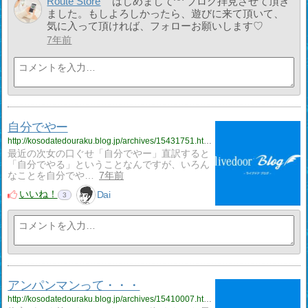
Route Store
はじめまして^^ ブログ拝見させて頂き
ました。もしよろしかったら、遊びに来て頂いて、
気に入って頂ければ、フォローお願いします♡
7年前
自分でやー
http://kosodatedouraku.blog.jp/archives/15431751.html
最近の次女の口ぐせ「自分でやー」直訳すると
「自分でやる」ということなんですが、いろん
なことを自分でや…
7年前
いいね！
Dai
3
アンパンマンって・・・
http://kosodatedouraku.blog.jp/archives/15410007.html