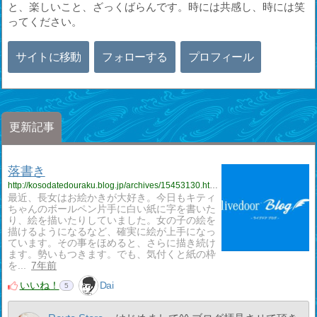
と、楽しいこと、ざっくばらんです。時には共感し、時には笑
ってください。
サイトに移動
フォローする
プロフィール
更新記事
落書き
http://kosodatedouraku.blog.jp/archives/15453130.html
最近、長女はお絵かきが大好き。今日もキティ
ちゃんのボールペン片手に白い紙に字を書いた
り、絵を描いたりしていました。女の子の絵を
描けるようになるなど、確実に絵が上手になっ
ています。その事をほめると、さらに描き続け
ます。勢いもつきます。でも、気付くと紙の枠
を...
7年前
いいね！
Dai
5