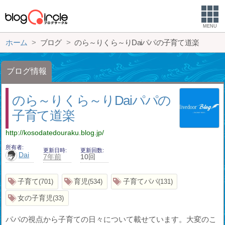
MENU
ホーム
ブログ
のら～りくら～りDaiパパの子育て道楽
ブログ情報
のら～りくら～りDaiパパの
子育て道楽
http://kosodatedouraku.blog.jp/
所有者
更新日時
更新回数
Dai
7年前
10回
子育て
育児
子育てパパ
701
534
131
女の子育児
33
パパの視点から子育ての日々について載せています。大変のこ