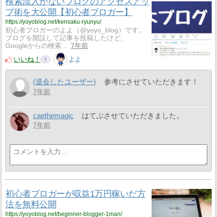
検索流入がないブログのアクセスアッ
プ術を大公開【初心者ブロガー】
https://yoyoblog.net/kensaku-ryunyu/
初心者ブロガーのよよ（@yoyo_blog）です。
ブログを開設して記事を投稿したけど、
Googleからの検索...
7年前
いいね！
よよ
5
(退会したユーザー)
参考にさせていただきます！
7年前
caethemagic
はてぶさせていただきました。
7年前
初心者ブロガーが収益1万円稼いだ方
法を無料公開
https://yoyoblog.net/beginner-blogger-1man/