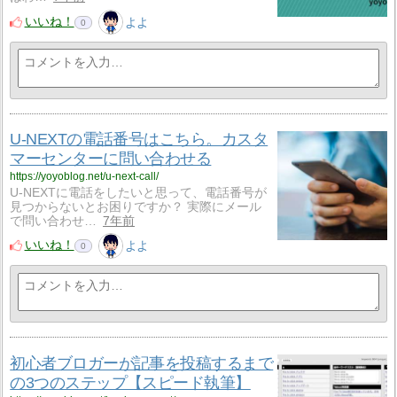
いいね！
よよ
0
U-NEXTの電話番号はこちら。カスタ
マーセンターに問い合わせる
https://yoyoblog.net/u-next-call/
U-NEXTに電話をしたいと思って、電話番号が
見つからないとお困りですか？ 実際にメール
で問い合わせ…
7年前
いいね！
よよ
0
初心者ブロガーが記事を投稿するまで
の3つのステップ【スピード執筆】