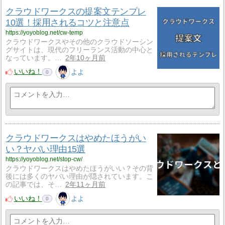
クラウドワークスの提案文テンプレ
10選！採用されるコツと注意点
https://yoyoblog.net/cw-temp
クラウドワークスやその他のクラウドソーシン
グサイトは、現代のフリーランス活動の中心と
なっています。…
2年10ヶ月前
いいね！
よよ
0
クラウドワークスはやめたほうがい
い？ヤバい理由15選
https://yoyoblog.net/stop-cw/
クラウドワークスはやめたほうがいい？その背
後には多くのヤバい理由が隠されています。こ
の記事では、そ…
2年11ヶ月前
いいね！
よよ
0