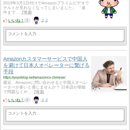
2019年3月1日付けでAmazonプライムビデオで
ナルトが見れなくなってしまいました。 「途
中まで…
7年前
いいね！
よよ
2
Amazonカスタマーサービスで中国人
を避けて日本人オペレーターに繋げる
手段
https://yoyoblog.net/amazoncs-chinese/
最近、Amazonに問い合わせると中国人オペレ
ーターが多いと感じませんか？ 日本語が堪能
で問題なくや…
7年前
いいね！
よよ
0