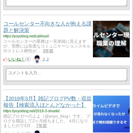
コールセンター不向きな人が抱える課
題と解決策
https://yoyoblog.net/callmuri/
コールセンターの業務は一見単純に見えます
が、実際には高度なコミュニケーションスキル
やストレス耐性が…
3年前
いいね！
よよ
0
【2019年3月】雑記ブログPV数・収益
報告【検索流入ほとんどなかった】
https://yoyoblog.net/2019-3-shueki/
雑記ブロガーのよよ（@yoyo_blog）です。 ブ
ログを開設して2ヶ月経ちました。 4月になり
ましたので3月...
7年前