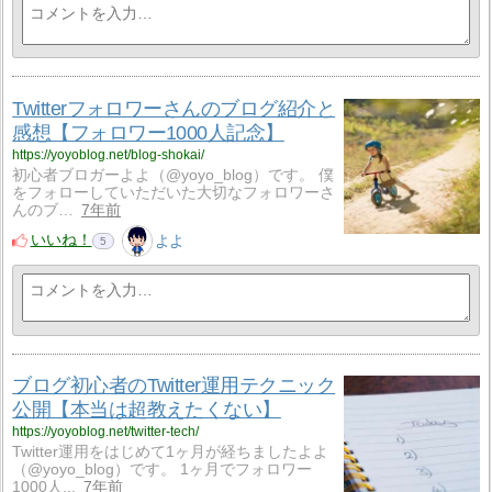
Twitterフォロワーさんのブログ紹介と
感想【フォロワー1000人記念】
https://yoyoblog.net/blog-shokai/
初心者ブロガーよよ（@yoyo_blog）です。 僕
をフォローしていただいた大切なフォロワーさ
んのブ…
7年前
いいね！
よよ
5
ブログ初心者のTwitter運用テクニック
公開【本当は超教えたくない】
https://yoyoblog.net/twitter-tech/
Twitter運用をはじめて1ヶ月が経ちましたよよ
（@yoyo_blog）です。 1ヶ月でフォロワー
1000人...
7年前