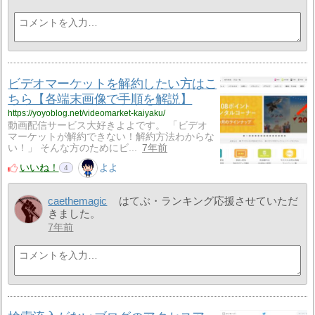
ビデオマーケットを解約したい方はこ
ちら【各端末画像で手順を解説】
https://yoyoblog.net/videomarket-kaiyaku/
動画配信サービス大好きよよです。 「ビデオ
マーケットが解約できない！解約方法わからな
い！」 そんな方のためにビ...
7年前
いいね！
よよ
4
caethemagic
はてぶ・ランキング応援させていただ
きました。
7年前