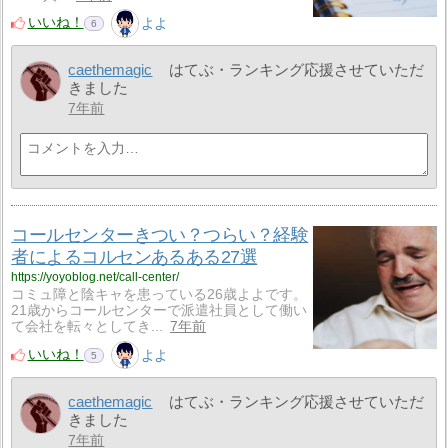
いいね！
よよ
6
caethemagic
はてぶ・ランキング応援させていただ
きました
7年前
コールセンターきつい？つらい？経験
者によるコルセンあるある27選
https://yoyoblog.net/call-center/
コミュ障と陰キャを患っている26歳よよです。
21歳からコールセンターで派遣社員として働い
て会社を転々としてき...
7年前
いいね！
よよ
5
caethemagic
はてぶ・ランキング応援させていただ
きました
7年前