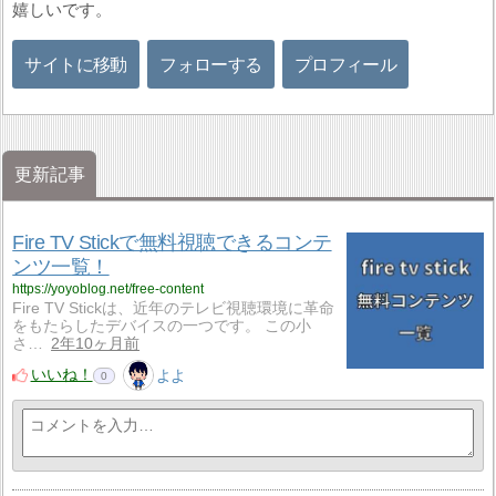
嬉しいです。
サイトに移動
フォローする
プロフィール
更新記事
Fire TV Stickで無料視聴できるコンテ
ンツ一覧！
https://yoyoblog.net/free-content
Fire TV Stickは、近年のテレビ視聴環境に革命
をもたらしたデバイスの一つです。 この小
さ…
2年10ヶ月前
いいね！
よよ
0