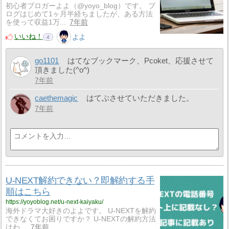
初心者ブロガーよよ（@yoyo_blog）です。 ブ
ログはじめて1ヶ月半経ちましたが、ある方法
を使って収益1万...
7年前
いいね！
よよ
4
go1101
はてなブックマーク、Pcoket、応援させて
頂きました(^o^)
7年前
caethemagic
はてぶさせていただきました。
7年前
U-NEXT解約できない？即解約する手
順はこちら
https://yoyoblog.net/u-next-kaiyaku/
海外ドラマ大好きのよよです。 U-NEXTを解約
できなくてお困りですか？ U-NEXTの解約方法
はわ…
7年前