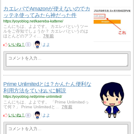
カエレバでAmazonが使えないのでカ
ッテネ使ってみたら神だった件
https://yoyoblog.net/kaereba-kattene/
こんにちは、よよです。 カエレバというツー
ルをご存知でしょうか？ カエレバというのは
ほとんどのアフィ…
7年前
いいね！
よよ
1
Prime Unlimitedとは？かんたん便利な
利用方法をていねいに解説
https://yoyoblog.net/prime-unlimited/
こんにちは、よよです。 「Prime Unlimitedっ
て何？」 Prime Unlimitedと…
7年前
いいね！
よよ
0