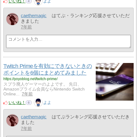
いいね！
よよ
4
caethemagic
はてぶ・ランキング応援させていただ
きました
7年前
Twitch Primeを有効にできないときの
ポイントを6個にまとめてみました
https://yoyoblog.net/twitch-prime/
スプラ廃人ゲーマーのよよです。 先日、
Amazonプライム会員ならNintendo Switch
Online...
7年前
いいね！
よよ
6
caethemagic
はてぶランキング応援させていただき
ました
7年前