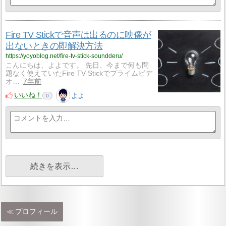
Fire TV Stickで音声は出るのに映像が
出ないときの即解決方法
https://yoyoblog.net/fire-tv-stick-soundderu/
こんにちは、よよです。 先日、今まで何も問
題なく使えていたFire TV Stickでプライムビデ
オ…
7年前
いいね！
よよ
0
続きを表示…
プロフィール