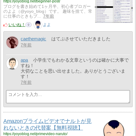
https://yoyoblog.net/beginner-post/
ブログを書き始めて1ヶ月半、初心者ブロガー
のよよ（@yoyo_blog）です。 趣味を捨て、常
に仕事のときもブ...
7年前
いいね！
よよ
9
caethemagic
はてぶさせていただきました
7年前
apa
小学生でもわかる文章というのは確かに大事で
すね！
大切なことを思い出せました。ありがとうございま
す！
7年前
Amazonプライムビデオでナルトが見
れないときの代替案【無料視聴】
https://yoyoblog.net/primevideo-naruto/