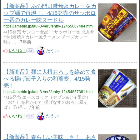
【新商品】あの門司港焼きカレーをカ
ップ麺で再現！、4/15発売のサッポロ
一番のカレー味ヌードル
https://ameblo.jp/taui-3-ver3/entry-12455067484.html
4/15発売 サンヨー食品 「サッポロ一番 北九州
門司港焼きカレー風ラーメン チーズカレー
味」 …
7年前
いいね！
たうい
23
【新商品】麺に大根おろしを絡めて食
べる揚げ茄子入りの和蕎麦、4/15発
売！
https://ameblo.jp/taui-3-ver3/entry-12454837381.html
4/15発売 エースコック（セブン&アイ限定）
「おだしを利かせた 揚げなすのおろし風そ
ば」 取得…
7年前
いいね！
たうい
27
【新製品】春らしい美味しさ！、あさ