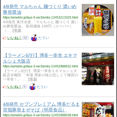
4/8発売 マルちゃん 麺づくり 濃いめ
豚骨醤油
https://ameblo.jp/taui-3-ver3/entry-12453213325.html
4/8発売 東洋水産 「マルちゃん 麺づくり 濃い
め豚骨醤油」 取得価格 108円（スーパー）
（…
7年前
いいね！
たうい
22
【ラーメン紀行】博多一幸舎 エキマ
ルシェ大阪店
https://ameblo.jp/taui-3-ver3/entry-12452988632.html
【ラーメン紀行】 博多一幸舎エキマルシェ大
阪店＠梅田 「本場 博多の味が恋しくて梅田の
一幸舎！」 …
7年前
いいね！
たうい
0
4/8発売 セブンプレミアム 博多だるま
背脂豚骨まぜそば（明星食品）
https://ameblo.jp/taui-3-ver3/entry-12452988038.html