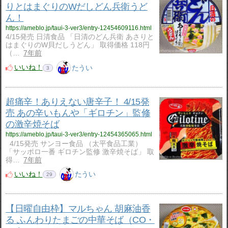
りとはまぐりのWだしどん兵衛うど
ん！
https://ameblo.jp/taui-3-ver3/entry-12454609116.html
4/15発売 日清食品 「日清のどん兵衛 あさりと
はまぐりのW貝だしうどん」 取得価格 118円
（…
7年前
いいね！
たうい
3
超痛辛！ありえない唐辛子！ 4/15発
売 あの辛いもんや「ギロチン」監修
の激辛焼そば
https://ameblo.jp/taui-3-ver3/entry-12454365065.html
4/15発売 サンヨー食品 （太平食品工業）
「サッポロ一番 ギロチン監修 激辛焼そば」 取
得…
7年前
いいね！
たうい
29
【日曜自由枠】マルちゃん 胡麻油香
る ふんわりたまごの中華そば（CO・