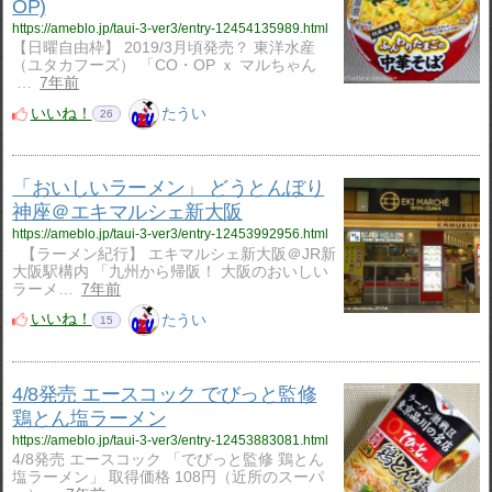
OP)
https://ameblo.jp/taui-3-ver3/entry-12454135989.html
【日曜自由枠】 2019/3月頃発売？ 東洋水産
（ユタカフーズ） 「CO・OP ｘ マルちゃん
…
7年前
いいね！
たうい
26
「おいしいラーメン」 どうとんぼり
神座＠エキマルシェ新大阪
https://ameblo.jp/taui-3-ver3/entry-12453992956.html
【ラーメン紀行】 エキマルシェ新大阪＠JR新
大阪駅構内 「九州から帰阪！ 大阪のおいしい
ラーメ…
7年前
いいね！
たうい
15
4/8発売 エースコック でびっと監修
鶏とん塩ラーメン
https://ameblo.jp/taui-3-ver3/entry-12453883081.html
4/8発売 エースコック 「でびっと監修 鶏とん
塩ラーメン」 取得価格 108円（近所のスーパ