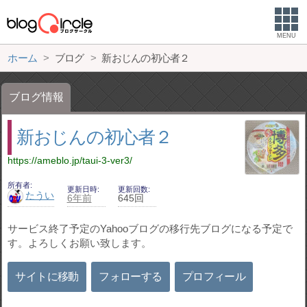
MENU
ホーム
ブログ
新おじんの初心者２
ブログ情報
新おじんの初心者２
https://ameblo.jp/taui-3-ver3/
所有者
更新日時
更新回数
たうい
6年前
645回
サービス終了予定のYahooブログの移行先ブログになる予定で
す。よろしくお願い致します。
サイトに移動
フォローする
プロフィール