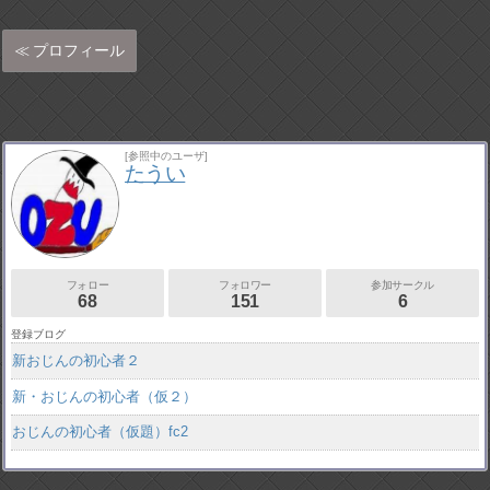
プロフィール
[参照中のユーザ]
たうい
フォロー
フォロワー
参加サークル
68
151
6
登録ブログ
新おじんの初心者２
新・おじんの初心者（仮２）
おじんの初心者（仮題）fc2