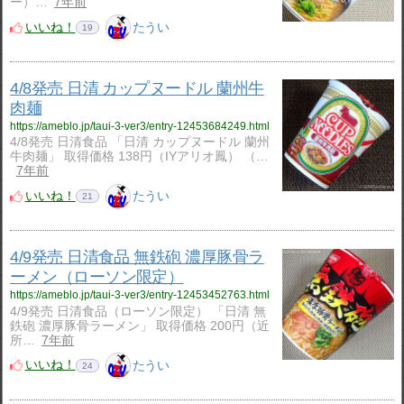
ー）…
7年前
いいね！
たうい
19
4/8発売 日清 カップヌードル 蘭州牛
肉麺
https://ameblo.jp/taui-3-ver3/entry-12453684249.html
4/8発売 日清食品 「日清 カップヌードル 蘭州
牛肉麺」 取得価格 138円（IYアリオ鳳） （…
7年前
いいね！
たうい
21
4/9発売 日清食品 無鉄砲 濃厚豚骨ラ
ーメン（ローソン限定）
https://ameblo.jp/taui-3-ver3/entry-12453452763.html
4/9発売 日清食品（ローソン限定） 「日清 無
鉄砲 濃厚豚骨ラーメン」 取得価格 200円（近
所…
7年前
いいね！
たうい
24