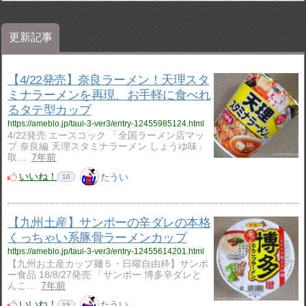
更新記事
【4/22発売】奈良ラーメン！天理スタ
ミナラーメンを再現、お手軽に食べれ
るタテ型カップ
https://ameblo.jp/taui-3-ver3/entry-12455985124.html
4/22発売 エースコック 「全国ラーメン店マッ
プ 奈良編 天理スタミナラーメン しょうゆ味」
取…
7年前
いいね！
たうい
10
【九州土産】サンポーの辛ダレの本格
くっちゃい系豚骨ラーメンカップ
https://ameblo.jp/taui-3-ver3/entry-12455614201.html
【九州お土産カップ麺５・日曜自由枠】サンポ
ー食品 18/8/27発売 「サンポー 博多辛ダレと
んこ…
7年前
いいね！
たうい
15