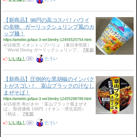
【新商品】98円の高コスパ！ハワイ
の名物、ガーリックシュリンプ風のカ
ップ麺！
https://ameblo.jp/taui-3-ver3/entry-12455525754.html
4/16発売 イオントップバリュ （東日本明星）
「World Dining ガーリックシュリンプ…
7年前
いいね！
たうい
25
【新商品】圧倒的な黒胡椒のインパク
トがスゴい！、富山ブラックの汁なし
まぜそば！
https://ameblo.jp/taui-3-ver3/entry-12455298789.html
4/15発売 寿がきや 「富山ブラック風まぜそ
ば」 取得価格 198円（イオン・堺北花田）
（税込…
7年前
いいね！
たうい
28