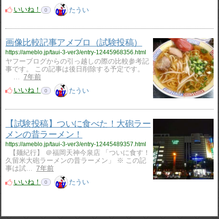
いいね！
たうい
0
画像比較記事アメブロ（試験投稿）
https://ameblo.jp/taui-3-ver3/entry-12445968356.html
ヤフーブログからの引っ越しの際の比較参考記
事です。 この記事は後日削除する予定です。
…
7年前
いいね！
たうい
0
【試験投稿】ついに食べた！大砲ラー
メンの昔ラーメン！
https://ameblo.jp/taui-3-ver3/entry-12445489357.html
【麺紀行】 ＠福岡天神今泉店 「ついに食す！
久留米大砲ラーメンの昔ラーメン」 ※ この記
事は試…
7年前
いいね！
たうい
0