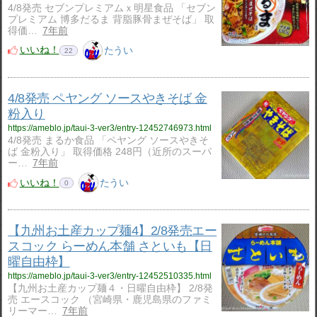
4/8発売 セブンプレミアムｘ明星食品 「セブン
プレミアム 博多だるま 背脂豚骨まぜそば」 取
得価…
7年前
いいね！
たうい
22
4/8発売 ペヤング ソースやきそば 金
粉入り
https://ameblo.jp/taui-3-ver3/entry-12452746973.html
4/8発売 まるか食品 「ペヤング ソースやきそ
ば 金粉入り」 取得価格 248円（近所のスーパ
ー…
7年前
いいね！
たうい
0
【九州お土産カップ麺4】2/8発売エー
スコック らーめん本舗 さといも【日
曜自由枠】
https://ameblo.jp/taui-3-ver3/entry-12452510335.html
【九州お土産カップ麺４・日曜自由枠】 2/8発
売 エースコック （宮崎県・鹿児島県のファミ
リーマー…
7年前