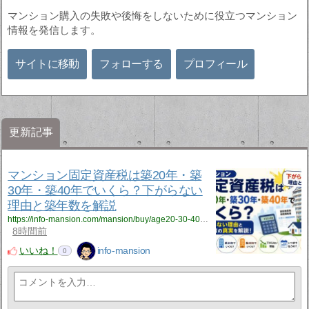
マンション購入の失敗や後悔をしないために役立つマンション
情報を発信します。
サイトに移動
フォローする
プロフィール
更新記事
マンション固定資産税は築20年・築
30年・築40年でいくら？下がらない
理由と築年数を解説
https://info-mansion.com/mansion/buy/age20-30-40?utm_source=rss&utm_medium=rss&utm_campaign=age20-30-40
8時間前
いいね！
info-mansion
0