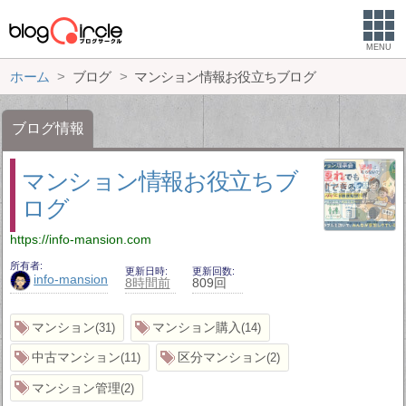
MENU
ホーム
ブログ
マンション情報お役立ちブログ
ブログ情報
マンション情報お役立ちブ
ログ
https://info-mansion.com
所有者
更新日時
更新回数
info-mansion
8時間前
809回
マンション
マンション購入
31
14
中古マンション
区分マンション
11
2
マンション管理
2