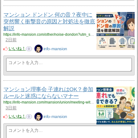
マンション ドンドン 何の音？夜中に
突然響く衝撃音の原因と対処法を徹底
解説
https://info-mansion.com/other/noise-dondon?utm_source=rss&utm_medium=rss&utm_campaign=noise-dondon
2日前
いいね！
info-mansion
0
マンション理事会 子連れはOK？参加
ルールと迷惑にならないマナー
https://info-mansion.com/mansion/union/meeting-with-children?utm_source=rss&utm_medium=rss&utm_campaign=meeting-with-children
3日前
いいね！
info-mansion
0