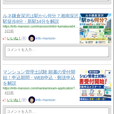
ルネ鎌倉深沢は駅から何分？湘南深沢
駅徒歩8分・新駅14分を解説
https://info-mansion.com/mansion/info/r-kamakura645?utm_source=rss&utm_medium=rss&utm_campaign=r-kamakura645
3日前
いいね！
info-mansion
0
マンション管理士試験 願書の受付開
始！申込期間・WEB申込・郵送申込
を解説
https://info-mansion.com/mankan/exam-application?utm_source=rss&utm_medium=rss&utm_campaign=exam-application
4日前
いいね！
info-mansion
0