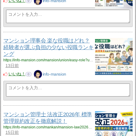
いいね！
info-mansion
0
マンション理事会 楽な役職はどれ？
経験者が選ぶ負担の少ない役職ランキ
ング
https://info-mansion.com/mansion/union/easy-role?utm_source=rss&utm_medium=rss&utm_campaign=easy-role
13日前
いいね！
info-mansion
0
マンション管理士 法改正2026年 標準
管理規約改正を徹底解説！
https://info-mansion.com/mankan/mansion-law2026?utm_source=rss&utm_medium=rss&utm_campaign=mansion-law2026
15日前