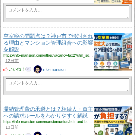
空室税の問題点は？神戸市で検討され
る理由とマンション管理組合への影響
を解説
https://info-mansion.com/other/vacancy-tax2?utm_source=rss&utm_medium=rss&utm_campaign=vacancy-tax2
12日前
いいね！
info-mansion
0
滞納管理費の承継とは？相続人・買主
への請求ルールをわかりやすく解説
https://info-mansion.com/mansion/union/heir-and-buyer?utm_source=rss&utm_medium=rss&utm_campaign=heir-and-buyer
13日前