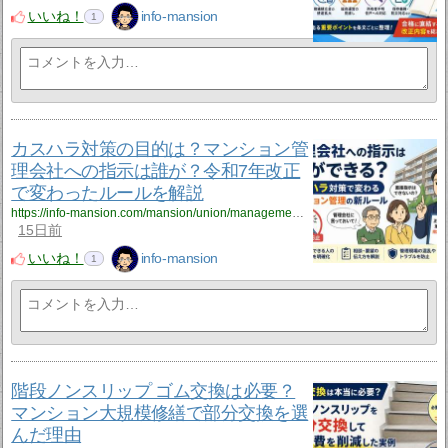
いいね！
info-mansion
1
カスハラ対策の目的は？マンション管
理会社への指示は誰が？令和7年改正
で変わったルールを解説
https://info-mansion.com/mansion/union/management-rule?utm_source=rss&utm_medium=rss&utm_campaign=management-rule
15日前
いいね！
info-mansion
1
階段ノンスリップ ゴム交換は必要？
マンション大規模修繕で部分交換を選
んだ理由