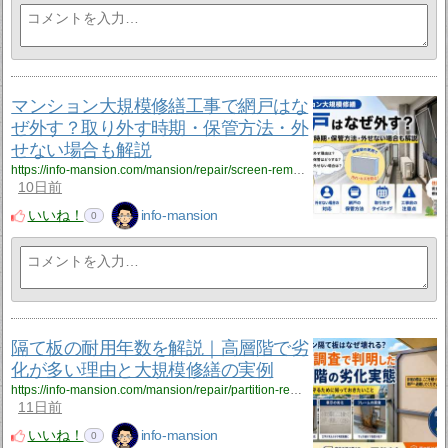
マンション大規模修繕工事で網戸はな
ぜ外す？取り外す時期・保管方法・外
せない場合も解説
https://info-mansion.com/mansion/repair/screen-remove?utm_source=rss&utm_medium=rss&utm_campaign=screen-remove
10日前
いいね！
info-mansion
0
隔て板の耐用年数を解説｜高層階で劣
化が多い理由と大規模修繕の実例
https://info-mansion.com/mansion/repair/partition-repair?utm_source=rss&utm_medium=rss&utm_campaign=partition-repair
11日前
いいね！
info-mansion
0