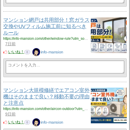
マンション網戸は共用部分！窓ガラス
交換やUVフィルム施工前に知るべき
ルール
https://info-mansion.com/other/window-rule?utm_source=rss&utm_medium=rss&utm_campaign=window-rule
7日前
いいね！
info-mansion
0
マンション大規模修繕でエアコン室外
機はそのままで良い？移動不要の理由
と注意点
https://info-mansion.com/other/aircon-outdoor?utm_source=rss&utm_medium=rss&utm_campaign=aircon-outdoor
9日前
いいね！
info-mansion
0