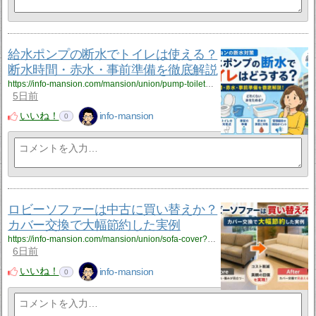
給水ポンプの断水でトイレは使える？
断水時間・赤水・事前準備を徹底解説
https://info-mansion.com/mansion/union/pump-toilet?utm_source=rss&utm_medium=rss&utm_campaign=pump-toilet
5日前
いいね！
info-mansion
0
ロビーソファーは中古に買い替えか？
カバー交換で大幅節約した実例
https://info-mansion.com/mansion/union/sofa-cover?utm_source=rss&utm_medium=rss&utm_campaign=sofa-cover
6日前
いいね！
info-mansion
0