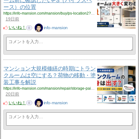
ーム前に確認したいPS（パイプスペ
ース）の位置
https://info-mansion.com/mansion/buy/ps-location2?utm_source=rss&utm_medium=rss&utm_campaign=ps-location2
19日前
いいね！
info-mansion
0
マンション大規模修繕の時期にトラン
クルームは空にする？荷物の移動・塗
装工事を解説
https://info-mansion.com/mansion/repair/storage-paint?utm_source=rss&utm_medium=rss&utm_campaign=storage-paint
20日前
いいね！
info-mansion
0