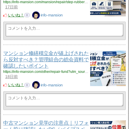
https://info-mansion.com/mansion/repair/step-rubber?utm_source=rss&utm_medium=rss&utm_campaign=step-rubber
17日前
いいね！
info-mansion
0
マンション修繕積立金が値上げされた
ら反対すべき？管理組合の総会資料で
確認したいポイント
https://info-mansion.com/other/repair-fund?utm_source=rss&utm_medium=rss&utm_campaign=repair-fund
18日前
いいね！
info-mansion
0
中古マンション見学の注意点｜リフォ