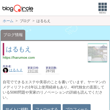
MENU
ホーム
ブログ
はるもえ
ブログ情報
はるもえ
https://harumoe.com
所有者
更新日時
更新回数
はるもえ
19日前
287回
自宅でできるエステや美容のことを書いています。ヤーマンの
メディリフトの1年以上使用経緯もあり。40代独女の直面して
いる5080問題や実家のリノベーションの詳細も読んでくださ
い。
サイトに移動
フォローする
プロフィール