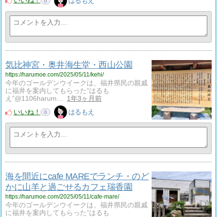
いいね！
はるもえ
0
気比神宮・奥井海生堂・西山公園
https://harumoe.com/2025/05/11/kehi/
今年のゴールデンウイークは、福井県民の親戚
に福井を案内してもらった”はるも
え”@1106harum…
1年3ヶ月前
いいね！
はるもえ
0
海を間近にcafe MAREでランチ・のど
かに山羊と過ごせるカフェ瑞香園
https://harumoe.com/2025/05/11/cafe-mare/
今年のゴールデンウイークは、福井県民の親戚
に福井を案内してもらった”はるも