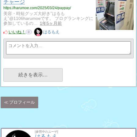
チャージ
https://harumoe.com/2025/03/24/paypay/
美容・時短グッズ大好き”はるも
え”@1106harumoeです。 ブログランキングに
参加しているの…
1年5ヶ月前
いいね！
はるもえ
0
続きを表示…
プロフィール
[参照中のユーザ]
はるもえ