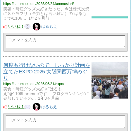
https://harumoe.com/2025/06/24/kenmostart/
美容・時短グッズ大好きだった、今は株式投資
に８０％フリ（全力とは言い難い）の”はるも
え”@1106…
1年2ヶ月前
いいね！
はるもえ
0
何度も行けないので、しっかり計画を
立てたEXPO 2025 大阪関西万博めぐ
り
https://harumoe.com/2025/05/31/expo/
美食・時短グッズ大好き”はるも
え”@1106harumoeです。 ブログランキングに
参加しているの…
1年3ヶ月前
いいね！
はるもえ
0