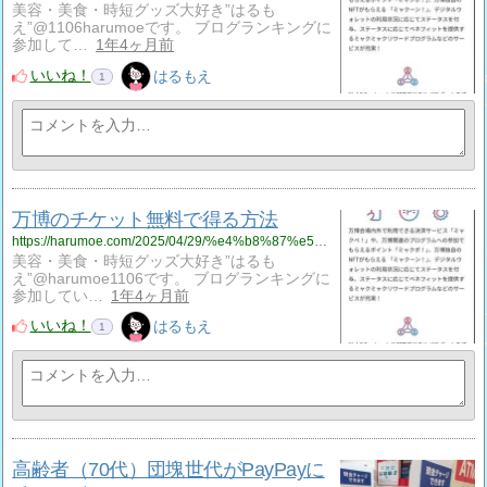
美容・美食・時短グッズ大好き”はるも
え”@1106harumoeです。 ブログランキングに
参加して…
1年4ヶ月前
いいね！
はるもえ
1
万博のチケット無料で得る方法
https://harumoe.com/2025/04/29/%e4%b8%87%e5%8d%9a%e3%81%ae%e3%83%81%e3%82%b1%e3%83%83%e3%83%88%e7%84%a1%e6%96%99%e3%81%a7%e5%be%97%e3%82%8b%e6%96%b9%e6%b3%95/
美容・美食・時短グッズ大好き”はるも
え”@harumoe1106です。 ブログランキングに
参加してい…
1年4ヶ月前
いいね！
はるもえ
1
高齢者（70代）団塊世代がPayPayに