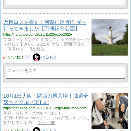
万博ロスを癒す！河森正治 創作展へ
行ってきました【万博記念公園】
https://harumoe.com/2025/11/23/expo2025/
ブログランキングに参加しているので良かった
ら押して下さい。 2025年 大阪・関西万博の
「万博ロス…
9ヶ月前
いいね！
はるもえ
0
10月1日大阪・関西万博入場！抽選全
落ちでグルメ楽しむ
https://harumoe.com/2025/10/03/https-harumoe-com-2025-10-01-osakaexpo3rd/
美容・時短グッズ大好き”はるも
え”@1106harumoeです。 ブログランキングに
参加しているの…
10ヶ月前
いいね！