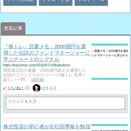
更新記事
『株トレ』読書メモ：2000億円を運
用した伝説のファンドマネージャーに
学ぶチャートのシグナル
https://harumoe.com/2026/07/18/kabutore/
窪田真之氏の著書『2000億円超えを運用した
伝説のファンドマネージャーの株トレ 世界一
楽しい 一問…
19日前
いいね！
はるもえ
0
株式投資の初心者が会社四季報を勉強