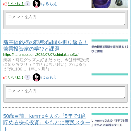
いいね！
はるもえ
1
新高値銘柄の観察3週間を振り返る！
兼業投資家の学びと課題
https://harumoe.com/2025/07/07/shintakane3w/
美容・時短グッズ大好きだった、今は株式投資
に８０％フリ（全力とは言い難い）の”はるも
え”@1106…
1年1ヶ月前
いいね！
はるもえ
1
50歳目前、kenmoさんの『5年で1億
貯める株式投資』をもとに実践スター
ト