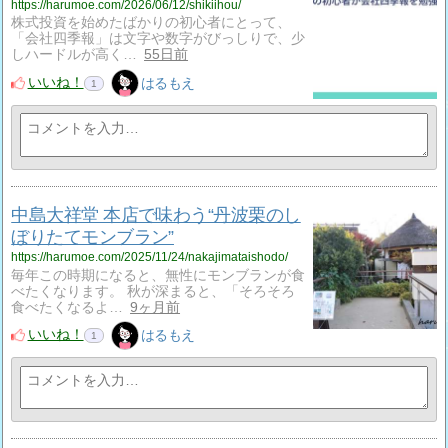
https://harumoe.com/2026/06/12/shikiihou/
株式投資を始めたばかりの初心者にとって、
「会社四季報」は文字や数字がびっしりで、少
しハードルが高く…
55日前
いいね！
はるもえ
1
中島大祥堂 本店で味わう“丹波栗のし
ぼりたてモンブラン”
https://harumoe.com/2025/11/24/nakajimataishodo/
毎年この時期になると、無性にモンブランが食
べたくなります。 秋が深まると、「そろそろ
食べたくなるよ…
9ヶ月前
いいね！
はるもえ
1