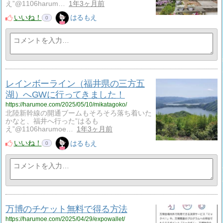
え”@1106harum…
1年3ヶ月前
いいね！
はるもえ
0
レインボーライン（福井県の三方五
湖）へGWに行ってきました！
https://harumoe.com/2025/05/10/mikatagoko/
北陸新幹線の開通ブームもそろそろ落ち着いた
かなと、福井へ行った”はるも
え”@1106harumoe…
1年3ヶ月前
いいね！
はるもえ
0
万博のチケット無料で得る方法
https://harumoe.com/2025/04/29/expowallet/