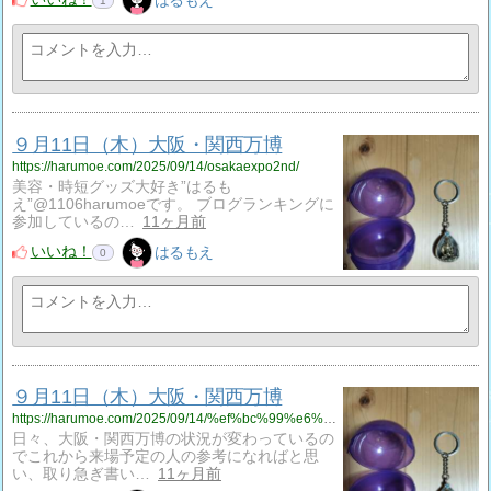
はるもえ
1
９月11日（木）大阪・関西万博
https://harumoe.com/2025/09/14/osakaexpo2nd/
美容・時短グッズ大好き”はるも
え”@1106harumoeです。 ブログランキングに
参加しているの…
11ヶ月前
いいね！
はるもえ
0
９月11日（木）大阪・関西万博
https://harumoe.com/2025/09/14/%ef%bc%99%e6%9c%8811%e6%97%a5%ef%bc%88%e6%9c%a8%ef%bc%89%e5%a4%a7%e9%98%aa%e3%83%bb%e9%96%a2%e8%a5%bf%e4%b8%87%e5%8d%9a/
日々、大阪・関西万博の状況が変わっているの
でこれから来場予定の人の参考になればと思
い、取り急ぎ書い…
11ヶ月前