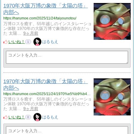
1970年大阪万博の象徴「太陽の塔」
内部へ
https://harumoe.com/2025/11/24/taiyounotou/
万博ロスを癒す、55年越しのインスタレーショ
ン体験 1970年の大阪万博で象徴的な存在だっ
た 太陽…
9ヶ月前
いいね！
はるもえ
1
1970年大阪万博の象徴「太陽の塔」
内部へ
https://harumoe.com/2025/11/24/1970%e5%b9%b4%e5%a4%a7%e9%98%aa%e4%b8%87%e5%8d%9a%e3%81%ae%e8%b1%a1%e5%be%b4%e3%80%8c%e5%a4%aa%e9%99%bd%e3%81%ae%e5%a1%94%e3%80%8d%e5%86%85%e9%83%a8%e3%81%b8/
万博ロスを癒す、55年越しのインスタレーショ
ン体験 1970年の大阪万博で象徴的な存在だっ
た 太陽…
9ヶ月前
いいね！
はるもえ
0