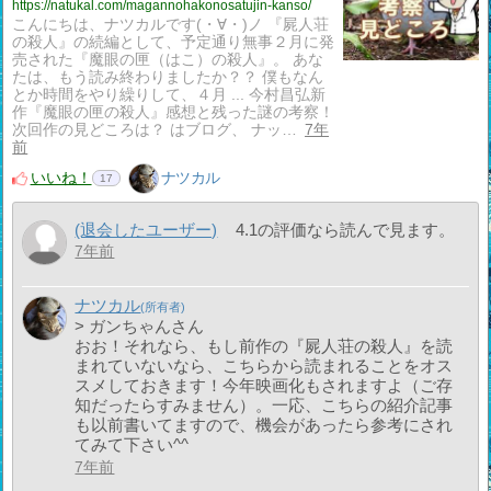
https://natukal.com/magannohakonosatujin-kanso/
こんにちは、ナツカルです(・∀・)ノ 『屍人荘
の殺人』の続編として、予定通り無事２月に発
売された『魔眼の匣（はこ）の殺人』。 あな
たは、もう読み終わりましたか？？ 僕もなん
とか時間をやり繰りして、４月 ... 今村昌弘新
作『魔眼の匣の殺人』感想と残った謎の考察！
次回作の見どころは？ はブログ、 ナッ…
7年
前
いいね！
ナツカル
17
(退会したユーザー)
4.1の評価なら読んで見ます。
7年前
ナツカル
> ガンちゃんさん
おお！それなら、もし前作の『屍人荘の殺人』を読
まれていないなら、こちらから読まれることをオス
スメしておきます！今年映画化もされますよ（ご存
知だったらすみません）。一応、こちらの紹介記事
も以前書いてますので、機会があったら参考にされ
てみて下さい^^
7年前