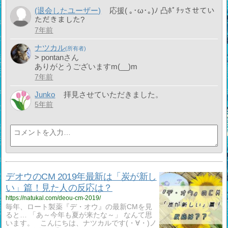
(退会したユーザー)
応援( ｡･ω･｡)ﾉ 凸ﾎﾟﾁｯさせてい
ただきました?
7年前
ナツカル
> pontanさん
ありがとうございますm(__)m
7年前
Junko
拝見させていただきました。
5年前
デオウのCM 2019年最新は「炭が新し
い」篇！見た人の反応は？
https://natukal.com/deou-cm-2019/
毎年、ロート製薬『デ・オウ』の最新CMを見
ると… 「あ～今年も夏が来たな～」 なんて思
います。 こんにちは、ナツカルです(・∀・)ノ