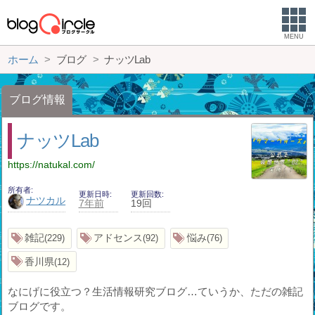
MENU
ホーム
ブログ
ナッツLab
ブログ情報
ナッツLab
https://natukal.com/
所有者
更新日時
更新回数
ナツカル
7年前
19回
雑記
アドセンス
悩み
229
92
76
香川県
12
なにげに役立つ？生活情報研究ブログ…ていうか、ただの雑記
ブログです。