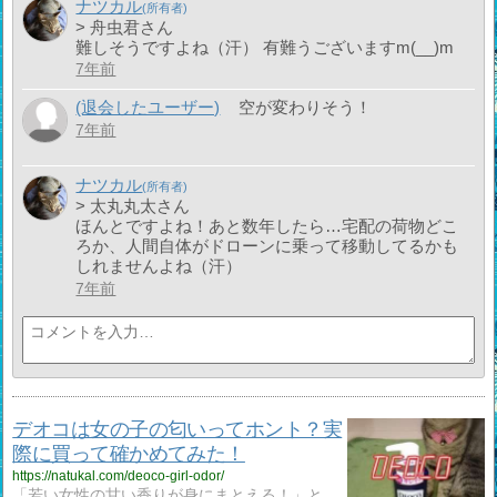
ナツカル
> 舟虫君さん
難しそうですよね（汗） 有難うございますm(__)m
7年前
(退会したユーザー)
空が変わりそう！
7年前
ナツカル
> 太丸丸太さん
ほんとですよね！あと数年したら…宅配の荷物どこ
ろか、人間自体がドローンに乗って移動してるかも
しれませんよね（汗）
7年前
デオコは女の子の匂いってホント？実
際に買って確かめてみた！
https://natukal.com/deoco-girl-odor/
「若い女性の甘い香りが身にまとえる！」と、