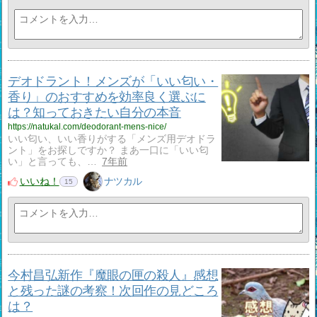
デオドラント！メンズが「いい匂い・
香り」のおすすめを効率良く選ぶに
は？知っておきたい自分の本音
https://natukal.com/deodorant-mens-nice/
いい匂い、いい香りがする「メンズ用デオドラ
ント」をお探しですか？ まあ一口に「いい匂
い」と言っても、…
7年前
いいね！
ナツカル
15
今村昌弘新作『魔眼の匣の殺人』感想
と残った謎の考察！次回作の見どころ
は？