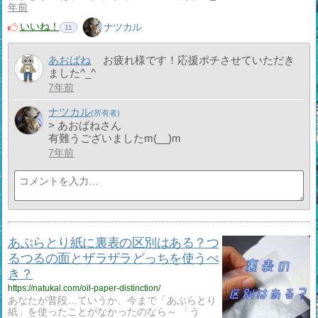
年前
いいね！
ナツカル
11
あおばね
お疲れ様です！応援ポチさせていただき
ました^_^
7年前
ナツカル
> あおばねさん
有難うございましたm(__)m
7年前
あぶらとり紙に裏表の区別はある？つ
るつるの面とザラザラどっちを使うべ
き？
https://natukal.com/oil-paper-distinction/
あなたが普段…ていうか、今まで「あぶらとり
紙」を使ったことがなかったのなら～ 「う