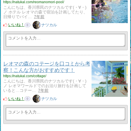
https://natukal.com/reomanomori-pool/
こんにちは、香川県民のナツカルです(・∀・)
ノ ホテル レオマの森で宿泊を計画してたり、
日帰りでバイ…
7年前
いいね！
ナツカル
0
レオマの森のコテージを口コミから考
察！こんな方がおすすめです！
https://natukal.com/cottage/
こんにちは、香川県民のナツカルです(・∀・)
ノ レオマワールドでのお泊り旅行を計画して
いると…コテー…
7年前
いいね！
ナツカル
0