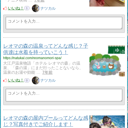
『アニメ映画 …
7年前
いいね！
ナツカル
1
レオマの森の温泉ってどんな感じ？子
供達は水着を持っていこう！
https://natukal.com/reomanomori-spa/
大江戸温泉物語「ホテル レオマの森」の温
泉、「森の湯」にまだ行ったことないなら、
温泉のお湯や効能 …
7年前
いいね！
ナツカル
0
レオマの森の屋内プールってどんな感
じ？写真付きでご紹介します！