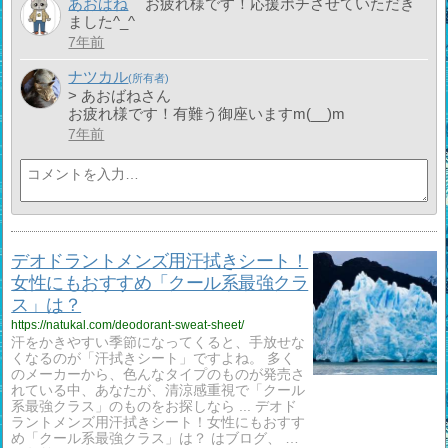
あおばね
お疲れ様です！応援ポチさせていただき
ました^_^
7年前
ナツカル
> あおばねさん
お疲れ様です！有難う御座いますm(__)m
7年前
デオドラントメンズ用汗拭きシート！
女性にもおすすめ「クール系最強クラ
ス」は？
https://natukal.com/deodorant-sweat-sheet/
汗をかきやすい季節になってくると、手放せな
くなるのが「汗拭きシート」ですよね。 多く
のメーカーから、色んなタイプのものが発売さ
れている中、あなたが、清涼感重視で「クール
系最強クラス」のものをお探しなら ... デオド
ラントメンズ用汗拭きシート！女性にもおすす
め「クール系最強クラス」は？ はブログ、 …