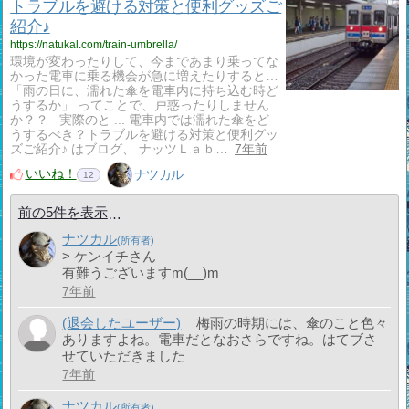
トラブルを避ける対策と便利グッズご
紹介♪
https://natukal.com/train-umbrella/
環境が変わったりして、今まであまり乗ってな
かった電車に乗る機会が急に増えたりすると…
「雨の日に、濡れた傘を電車内に持ち込む時ど
うするか」 ってことで、戸惑ったりしません
か？？ 実際のと ... 電車内では濡れた傘をど
うするべき？トラブルを避ける対策と便利グッ
ズご紹介♪ はブログ、 ナッツＬａｂ…
7年前
いいね！
ナツカル
12
前の5件を表示
ナツカル
> ケンイチさん
有難うございますm(__)m
7年前
(退会したユーザー)
梅雨の時期には、傘のこと色々
ありますよね。電車だとなおさらですね。はてブさ
せていただきました
7年前
ナツカル