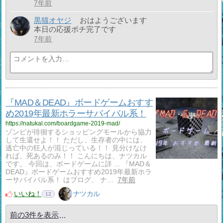
7年前
黒猫オヤジ
おはようございます
本日の応援ポチ完了です
7年前
『MAD＆DEAD』ボードゲームおすす
め2019年最新ホラーサバイバル系！
https://natukal.com/boardgame-2019-mad/
ゾンビが徘徊するショッピングモールから協力
して生還せよ！！ ただし、生存者の中には、
逃亡中の狂人が混じっている！！ 見分けなけ
れば、死あるのみ！！ こんにちは、ナツカル
です。 今回は、ボードゲームに詳 ... 『MAD＆
DEAD』ボードゲームおすすめ2019年最新ホラ
ーサバイバル系！ はブログ、 ナ…
7年前
いいね！
ナツカル
12
前の3件を表示