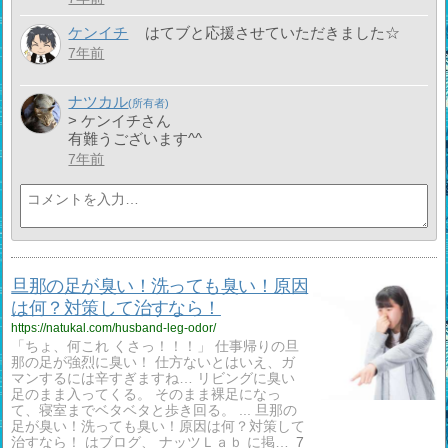
ケンイチ
はてブと応援させていただきました☆
7年前
ナツカル
> ケンイチさん
有難うございます^^
7年前
旦那の足が臭い！洗っても臭い！原因
は何？対策して治すなら！
https://natukal.com/husband-leg-odor/
「ちょ、何これ くさっ！！！」 仕事帰りの旦
那の足が強烈に臭い！ 仕方ないとはいえ、ガ
マンするには辛すぎますね… リビングに臭い
足のまま入ってくる。 そのまま裸足になっ
て、寝室までベタベタと歩き回る。 ... 旦那の
足が臭い！洗っても臭い！原因は何？対策して
治すなら！ はブログ、 ナッツＬａｂ に掲…
7