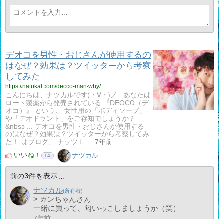
デオコを男性・おじさんが使用するの
はなぜ？効果は？ツイッターから考察
してみた！
https://natukal.com/deoco-man-why/
こんにちは、ナツカルです(・∀・)ノ あなたは
ロート製薬から発売されている 『DEOCO（デ
オコ）』 という、 女性用の「ボディソープ」
や「デオドラント」をご存知でしょうか？
&nbsp ... デオコを男性・おじさんが使用する
のはなぜ？効果は？ツイッターから考察してみ
た！ はブログ、 ナッツＬ…
7年前
いいね！
ナツカル
14
前の3件を表示
ナツカル
> ガンちゃんさん
一緒に買って、匂いっこしましょうか（笑）
7年前