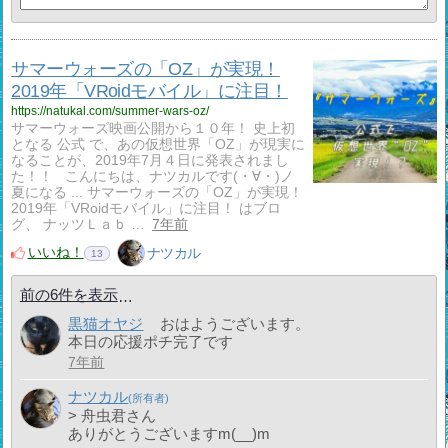
サマーウォーズの「OZ」が実現！
2019年「VRoidモバイル」に注目！
https://natukal.com/summer-wars-oz/
サマーウォーズ映画公開から１０年！ 史上初
となる 公式 で、あの仮想世界「OZ」が現実に
なることが、2019年7月４日に発表されまし
た！！ こんにちは、ナツカルです(・∀・)ノ
夏になる ... サマーウォーズの「OZ」が実現！
2019年「VRoidモバイル」に注目！ はブロ
グ、 ナッツＬａｂ …
7年前
いいね！
ナツカル
13
前の6件を表示
黒猫オヤジ
おはようございます。
本日の応援ポチ完了です
7年前
ナツカル
> 舟虫君さん
ありがとうございますm(__)m