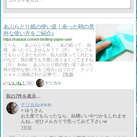
あぶらとり紙の使い道！余った時の意
外な使い方をご紹介♪
https://natukal.com/oil-blotting-paper-use/
う～ん、「あぶらとり紙」… あの紙って、 結
構、余ったりしませんか？？（汗） サンプル
でもらってきたものや、知人が譲ってくれたも
のなど…我が家でも大量に余りまくってますね
（汗） &nbs ... あぶらとり紙の使い道！余った
時の意外な使い方をご紹介♪ はブログ、 ナッツ
Ｌａｂ に掲載された記事で…
7年前
いいね！
ナツカル
13
前の7件を表示
ナツカル
> ゆうさん
お土産でもらったなら、結構いいやつかもしれませ
んね... ぜひメルカリで売ってみて下さいw
7年前