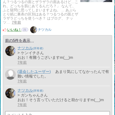
ん？つるつるの面とザラザラの面あるけど…こ
れ、どっちを肌にあてるんだろ？」 なんて、
ふと疑問に思ってしまいますよね。 ... あぶら
とり紙に裏表の区別はある？つるつるの面とザ
ラザラどっちを使うべき？ はブログ、 ナッ
ツ…
7年前
いいね！
ナツカル
21
前の5件を表示
ナツカル
> ケンイチさん
おお！有難うございますm(__)m
7年前
(退会したユーザー)
あまり気にしてなかったんで有
難い情報でした。
7年前
ナツカル
> ガンちゃんさん
おお！そう言っていただけると助かりますm(__)m
7年前