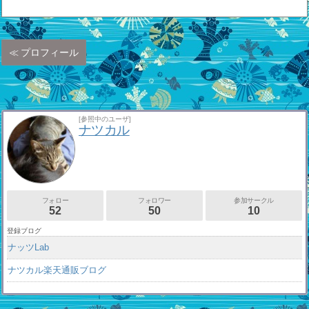
プロフィール
[参照中のユーザ]
ナツカル
フォロー
フォロワー
参加サークル
52
50
10
登録ブログ
ナッツLab
ナツカル楽天通販ブログ