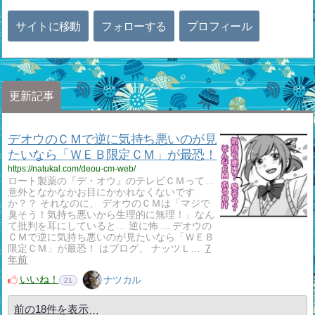
サイトに移動
フォローする
プロフィール
更新記事
デオウのＣＭで逆に気持ち悪いのが見
たいなら「ＷＥＢ限定ＣＭ」が最恐！
https://natukal.com/deou-cm-web/
ロート製薬の『デ・オウ』のテレビＣＭって…
意外となかなかお目にかかれなくないです
か？？ それなのに、 デオウのＣＭは「マジで
臭そう！気持ち悪いから生理的に無理！」なん
て批判を耳にしていると… 逆に怖 ... デオウの
ＣＭで逆に気持ち悪いのが見たいなら「ＷＥＢ
限定ＣＭ」が最恐！ はブログ、 ナッツＬ…
7
年前
いいね！
ナツカル
21
前の18件を表示