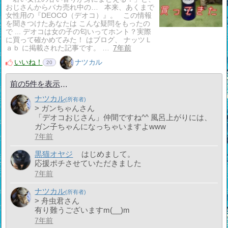
おじさんからバカ売れ中の… 本来、あくまで
女性用の『DEOCO（デオコ）』。 この情報
を聞きつけたあなたは こんな疑問をもったの
で ... デオコは女の子の匂いってホント？実際
に買って確かめてみた！ はブログ、 ナッツＬ
ａｂ に掲載された記事です。 …
7年前
いいね！
ナツカル
20
前の5件を表示
ナツカル
> ガンちゃんさん
「デオコおじさん」仲間ですね^^ 風呂上がりには、
ガン子ちゃんになっちゃいますよwww
7年前
黒猫オヤジ
はじめまして。
応援ポチさせていただきました
7年前
ナツカル
> 舟虫君さん
有り難うございますm(__)m
7年前