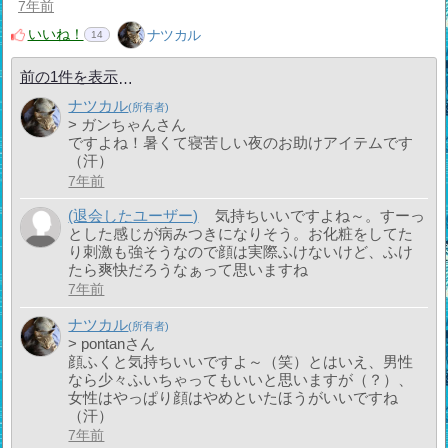
7年前
いいね！
ナツカル
14
前の1件を表示
ナツカル
> ガンちゃんさん
ですよね！暑くて寝苦しい夜のお助けアイテムです
（汗）
7年前
(退会したユーザー)
気持ちいいですよね～。すーっ
とした感じが病みつきになりそう。お化粧をしてた
り刺激も強そうなので顔は実際ふけないけど、ふけ
たら爽快だろうなぁって思いますね
7年前
ナツカル
> pontanさん
顔ふくと気持ちいいですよ～（笑）とはいえ、男性
なら少々ふいちゃってもいいと思いますが（？）、
女性はやっぱり顔はやめといたほうがいいですね
（汗）
7年前