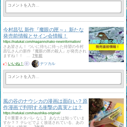
今村昌弘 新作『魔眼の匣～』新たな
発売前情報とサイン会情報！
https://natukal.com/magannohako-newinformation/
さあ皆さん！ ついに待ちに待った待望の今村
昌弘さんの新作『魔眼の匣の殺人』が発売され
ますね！！ …
7年前
いいね！
ナツカル
0
風の谷のナウシカの漫画は面白い？原
作漫画で判明する衝撃の真実とは？
https://natukal.com/naushika-original/
【※重要ネタバレ なし】 あなたは知っていま
すか？？ テレビでよく放送されている、あの