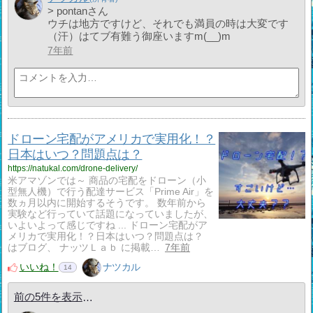
> pontanさん
ウチは地方ですけど、それでも満員の時は大変です
（汗）はてブ有難う御座いますm(__)m
7年前
ドローン宅配がアメリカで実用化！？
日本はいつ？問題点は？
https://natukal.com/drone-delivery/
米アマゾンでは～ 商品の宅配をドローン（小
型無人機）で行う配達サービス「Prime Air」を
数ヵ月以内に開始するそうです。 数年前から
実験など行っていて話題になっていましたが、
いよいよって感じですね ... ドローン宅配がア
メリカで実用化！？日本はいつ？問題点は？
はブログ、 ナッツＬａｂ に掲載…
7年前
いいね！
ナツカル
14
前の5件を表示