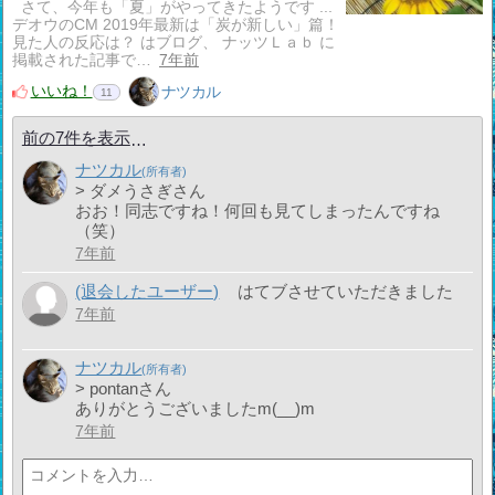
さて、今年も「夏」がやってきたようです ...
デオウのCM 2019年最新は「炭が新しい」篇！
見た人の反応は？ はブログ、 ナッツＬａｂ に
掲載された記事で…
7年前
いいね！
ナツカル
11
前の7件を表示
ナツカル
> ダメうさぎさん
おお！同志ですね！何回も見てしまったんですね
（笑）
7年前
(退会したユーザー)
はてブさせていただきました
7年前
ナツカル
> pontanさん
ありがとうございましたm(__)m
7年前