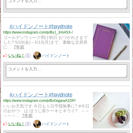
#ハイドンノート#haydnote
https://www.instagram.com/p/BxJ_JrmA5X-/
ゴールデンウィーク明け初日 おつかれさまで
した? 5/10(金)～5/13(月)まで、素敵な文房具
に…
7年前
いいね！
ハイドンノート
1
#ハイドンノート#haydnote
https://www.instagram.com/p/BxGqgeaA1DP/
いいお天気です 今日も１日平穏無事に? #今日
のおやつ は ほうじ茶ケーキとキウイ? . ～～
～～～…
7年前
いいね！
ハイドンノート
2