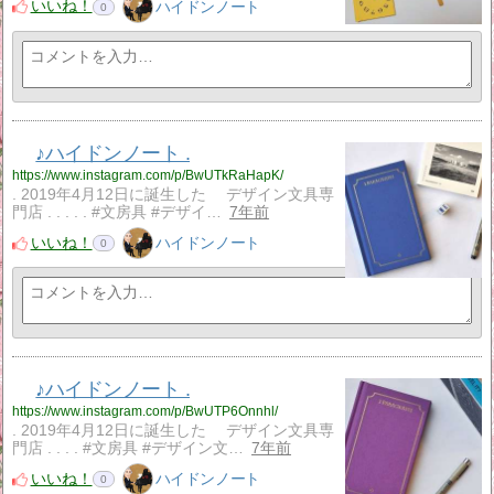
いいね！
ハイドンノート
0
♪ハイドンノート .
https://www.instagram.com/p/BwUTkRaHapK/
. 2019年4月12日に誕生した デザイン文具専
門店 . . . . . #文房具 #デザイ…
7年前
いいね！
ハイドンノート
0
♪ハイドンノート .
https://www.instagram.com/p/BwUTP6Onnhl/
. 2019年4月12日に誕生した デザイン文具専
門店 . . . . #文房具 #デザイン文…
7年前
いいね！
ハイドンノート
0