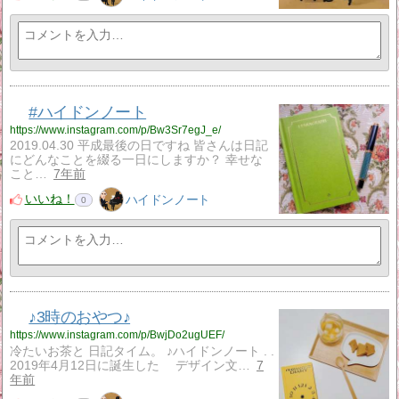
#ハイドンノート
https://www.instagram.com/p/Bw3Sr7egJ_e/
2019.04.30 平成最後の日ですね 皆さんは日記
にどんなことを綴る一日にしますか？ 幸せな
こと…
7年前
いいね！
ハイドンノート
0
♪3時のおやつ♪
https://www.instagram.com/p/BwjDo2ugUEF/
冷たいお茶と 日記タイム。 ♪ハイドンノート . .
2019年4月12日に誕生した デザイン文…
7
年前