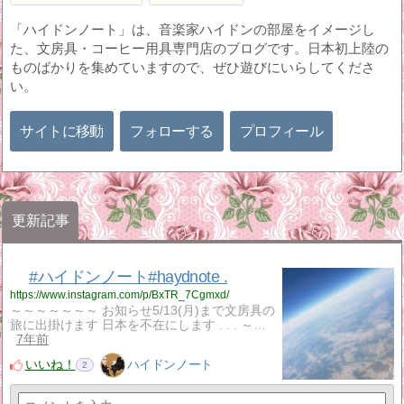
「ハイドンノート」は、音楽家ハイドンの部屋をイメージし
た、文房具・コーヒー用具専門店のブログです。日本初上陸の
ものばかりを集めていますので、ぜひ遊びにいらしてくださ
い。
サイトに移動
フォローする
プロフィール
更新記事
#ハイドンノート#haydnote .
https://www.instagram.com/p/BxTR_7Cgmxd/
～～～～～～～ お知らせ5/13(月)まで文房具の
旅に出掛けます 日本を不在にします . . . ～…
7年前
いいね！
ハイドンノート
2