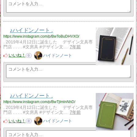
♪ハイドンノート .
https://www.instagram.com/p/BwToBuDHVXO/
. 2019年4月12日に誕生した デザイン文具専
門店 . . . . #文房具 #デザイン文…
7年前
いいね！
ハイドンノート
0
♪ハイドンノート .
https://www.instagram.com/p/BwTjlmlnNhD/
. 2019年4月12日に誕生した デザイン文具専
門店 . . . . #文房具 #デザイン文…
7年前
いいね！
ハイドンノート
0