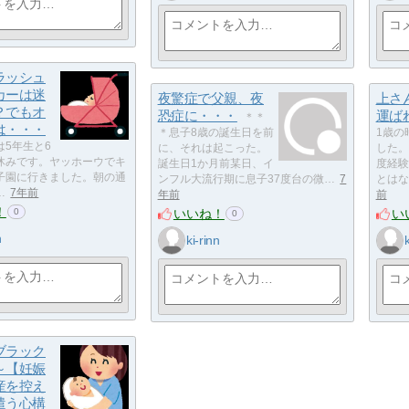
ラッシュ
カーは迷
夜驚症で父親、夜
上さ
？でもオ
恐症に・・・
運ば
＊＊
は・・・
＊息子8歳の誕生日を前
1歳の
は5年生と6
に、それは起こった。
した。
休みです。ヤッホーウでキ
誕生日1か月前某日、イ
度経験
子園に行きました。朝の通
ンフル大流行期に息子37度台の微…
7
とはな
…
7年前
年前
前
！
いいね！
い
0
0
n
ki-rinn
ブラック
～【妊娠
産を控え
遣う心構