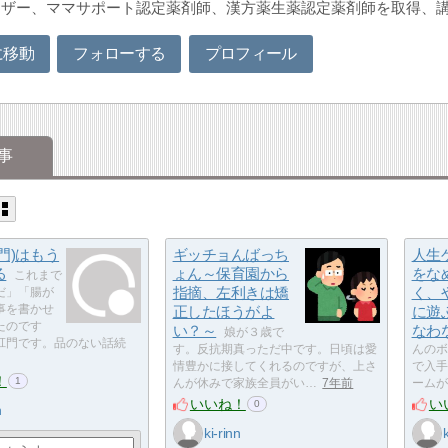
イザー、ママサポート認定薬剤師、漢方薬生薬認定薬剤師を取得、
に移動
フォローする
プロフィール
事
門)はもう
ギッチョんばっち
人生
る
ょん～保育園から
をな
これまで
指摘、左利きは矯
く、
だ」「腸が
事を書かせ
正したほうがよ
に遊
たのです
い？～
なわ
娘が３歳で
肛門です。品のない話続
す。反抗期真っただ中です。日頃は愛
んのボ
情豊かに接してくれるのですが、上さ
で入手
！
1
んが休みで家族全員がい…
7年前
ームが
いいね！
い
0
n
ki-rinn