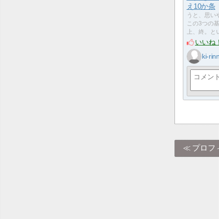
え10か条
うと、思い
この3つの
上、終。と
いいね
ki-rin
プロフ