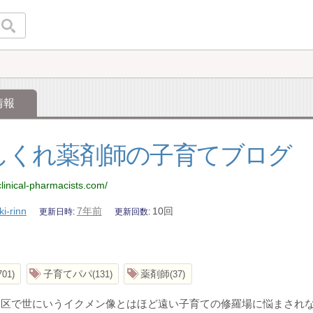
情報
しくれ薬剤師の子育てブログ
clinical-pharmacists.com/
ki-rinn
7年前
10回
更新日時
更新回数
子育てパパ
薬剤師
701
131
37
田区で世にいうイクメン像とはほど遠い子育ての修羅場に悩まされ