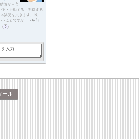
結論から言
やる・行動する・期待する
基本姿勢を貫きます。以
いうことですが…
7年前
！
0
n
ィール