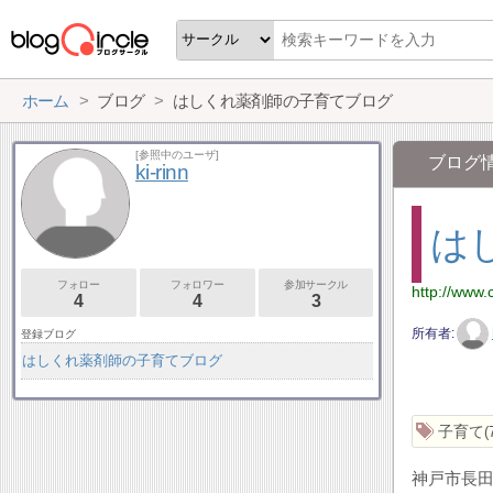
ホーム
ブログ
はしくれ薬剤師の子育てブログ
[参照中のユーザ]
ブログ
ki-rinn
は
フォロー
フォロワー
参加サークル
http://www.
4
4
3
所有者
登録ブログ
はしくれ薬剤師の子育てブログ
子育て
神戸市長