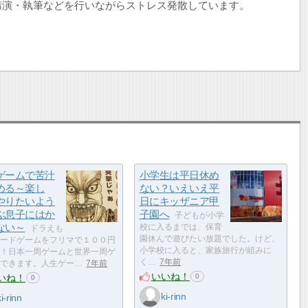
講演・執筆などを行いながらストレス発散しています。
ゲームで苦汁
小学生は平日休め
める～楽し
ない？いえいえ平
やりたいよう
日にキッザニア甲
ぶ息子にはか
子園へ
子どもが小学
ない～
校に入るまでは、保育
ドラえも
園休んで遊びたい放題でした。けど、
ードゲームをフリマで１００円
小学校に入ると、家族旅行が組みに
！日本一周ゲームと世界一周ゲ
く…
7年前
できます。人生ゲー…
7年前
いいね！
いね！
0
0
ki-rinn
ki-rinn