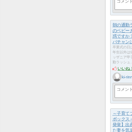
朝の通勤
のベビー
惑ですか
バチャン
卒業式の日
年生以外は
ッザニア甲
勤ラッシュ
いいね
ki-rin
～子育て
ボックス
発覚】出
た妻を気