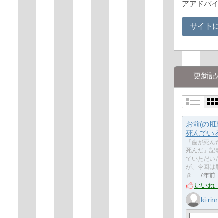
アアドバ
サイト
更新記
お前(の肛
死んでい
「歯が死ん
死んだ」記
ていただい
が、今回は
き…
7年前
いいね
ki-rin