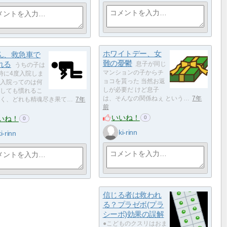
ホワイトデー、女
ん、救急車で
難の憂鬱
れる
息子が同じ
うちの子は
マンションの子からチ
時に4度入院しま
ョコを貰った 当然お返
入院ってのは何
しが必要だ けど息子
しても慣れるこ
は、そんなの関係ねぇ という…
7年
く、どれも精魂尽き果て…
7年
前
いいね！
いね！
0
0
ki-rinn
ki-rinn
信じる者は救われ
る？プラゼボ(プラ
シーボ)効果の誤解
●こどものクスリはおま