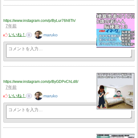
https://www.instagram.com/p/ByLur76h8Th/
7年前
いいね！
maruko
0
https://www.instagram.com/p/ByGDPvChLd8/
7年前
いいね！
maruko
0