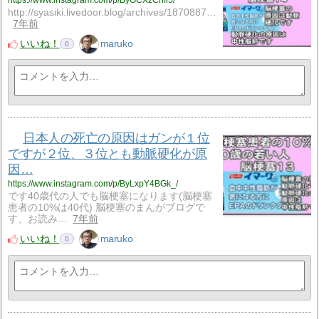
http://syasiki.livedoor.blog/archives/18708878.htm…
7年前
いいね！
maruko
0
日本人の死亡の原因はガンが１位
ですが２位、３位とも動脈硬化が原
因…
https://www.instagram.com/p/ByLxpY4BGk_/
です40歳代の人でも脳梗塞になります(脳梗塞
患者の10%は40代) 脳梗塞のまんがブログで
す、お読み…
7年前
いいね！
maruko
0