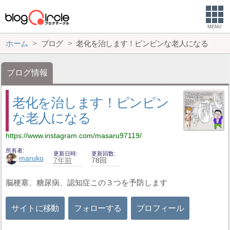
MENU
ホーム
ブログ
老化を治します！ピンピンな老人になる
ブログ情報
老化を治します！ピンピン
な老人になる
https://www.instagram.com/masaru97119/
所有者
更新日時
更新回数
maruko
7年前
78回
脳梗塞、糖尿病、認知症この３つを予防します
サイトに移動
フォローする
プロフィール