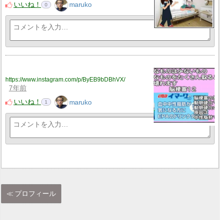
いいね！
maruko
0
https://www.instagram.com/p/ByEB9bDBhVX/
7年前
いいね！
maruko
1
プロフィール