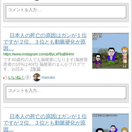
日本人の死亡の原因はガンが１位
ですが２位、３位とも動脈硬化が原
因…
https://www.instagram.com/p/ByLxF6qB84m/
です40歳代の人でも脳梗塞になります(脳梗塞
患者の10%は40代) 脳梗塞のまんがブログで
す、お読み…
7年前
いいね！
maruko
0
日本人の死亡の原因はガンが１位
ですが２位、３位とも動脈硬化が原
因…