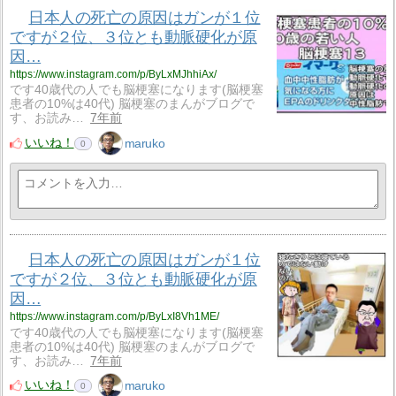
日本人の死亡の原因はガンが１位
ですが２位、３位とも動脈硬化が原
因…
https://www.instagram.com/p/ByLxMJhhiAx/
です40歳代の人でも脳梗塞になります(脳梗塞
患者の10%は40代) 脳梗塞のまんがブログで
す、お読み…
7年前
いいね！
maruko
0
日本人の死亡の原因はガンが１位
ですが２位、３位とも動脈硬化が原
因…
https://www.instagram.com/p/ByLxI8Vh1ME/
です40歳代の人でも脳梗塞になります(脳梗塞
患者の10%は40代) 脳梗塞のまんがブログで
す、お読み…
7年前
いいね！
maruko
0