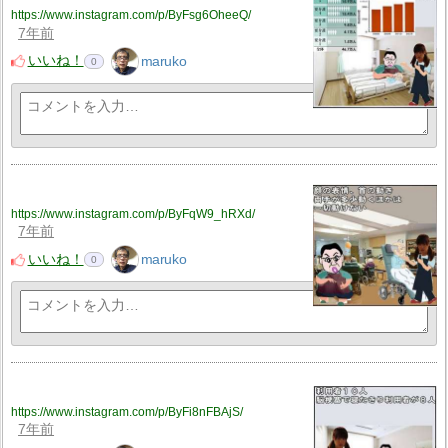
https://www.instagram.com/p/ByFsg6OheeQ/
7年前
いいね！
maruko
0
https://www.instagram.com/p/ByFqW9_hRXd/
7年前
いいね！
maruko
0
https://www.instagram.com/p/ByFi8nFBAjS/
7年前