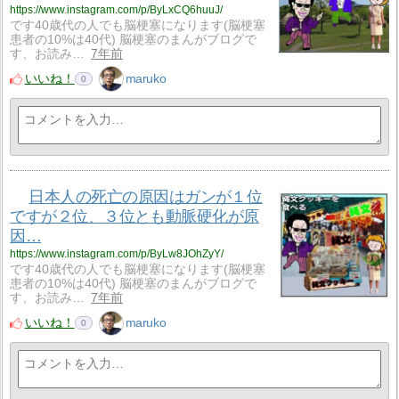
https://www.instagram.com/p/ByLxCQ6huuJ/
です40歳代の人でも脳梗塞になります(脳梗塞
患者の10%は40代) 脳梗塞のまんがブログで
す、お読み…
7年前
いいね！
maruko
0
日本人の死亡の原因はガンが１位
ですが２位、３位とも動脈硬化が原
因…
https://www.instagram.com/p/ByLw8JOhZyY/
です40歳代の人でも脳梗塞になります(脳梗塞
患者の10%は40代) 脳梗塞のまんがブログで
す、お読み…
7年前
いいね！
maruko
0