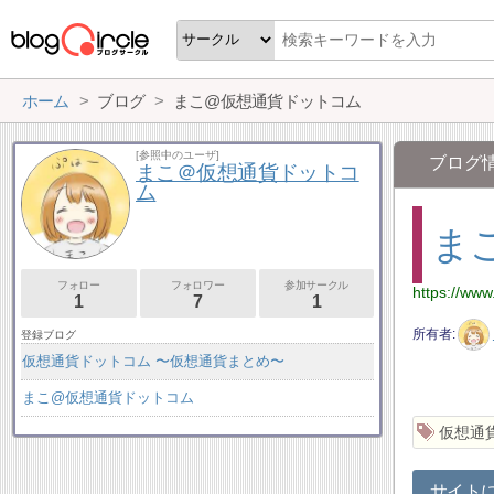
ホーム
ブログ
まこ@仮想通貨ドットコム
[参照中のユーザ]
ブログ
まこ＠仮想通貨ドットコ
ム
ま
フォロー
フォロワー
参加サークル
https://ww
1
7
1
所有者
登録ブログ
仮想通貨ドットコム 〜仮想通貨まとめ〜
まこ@仮想通貨ドットコム
仮想通
サイト