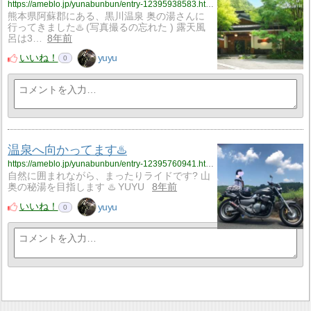
https://ameblo.jp/yunabunbun/entry-12395938583.html
熊本県阿蘇郡にある、黒川温泉 奥の湯さんに
行ってきました♨️ (写真撮るの忘れた ) 露天風
呂は3…
8年前
いいね！
yuyu
0
温泉へ向かってます♨️
https://ameblo.jp/yunabunbun/entry-12395760941.html
自然に囲まれながら、まったりライドです? 山
奥の秘湯を目指します ♨️ YUYU
8年前
いいね！
yuyu
0