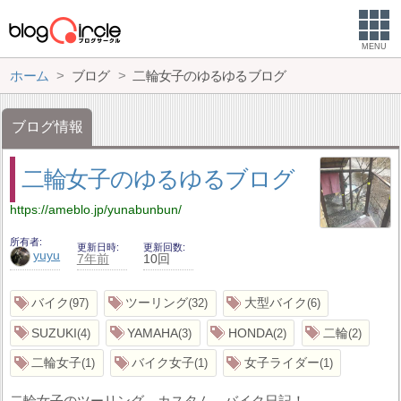
MENU
ホーム
ブログ
二輪女子のゆるゆるブログ
ブログ情報
二輪女子のゆるゆるブログ
https://ameblo.jp/yunabunbun/
所有者
更新日時
更新回数
yuyu
7年前
10回
バイク
ツーリング
大型バイク
97
32
6
SUZUKI
YAMAHA
HONDA
二輪
4
3
2
2
二輪女子
バイク女子
女子ライダー
1
1
1
二輪女子のツーリング、カスタム、バイク日記！