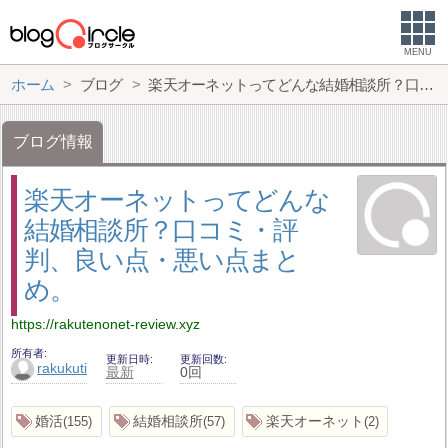
MENU
ホーム
ブログ
楽天オーネットってどんな結婚相談所？口コミ・評判、良い点・悪い点まとめ。
ブログ情報
楽天オーネットってどんな
結婚相談所？口コミ・評
判、良い点・悪い点まと
め。
https://rakutenonet-review.xyz
所有者
更新日時
更新回数
rakukuti
最新
0回
婚活
結婚相談所
楽天オーネット
155
57
2