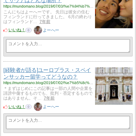
てサウナはどんな場所？
https://mundomano.blog/2019/07/03/%e7%94%b7%e5%a5%b3%e8%a3%b8%e3%81%a7%e6%b7%b7%e6%b5%b4%ef%bc%9f%e3%83%95%e3%82%a3%e3%83%b3%e3%83%a9%e3%83%b3%e3%83%89%e4%ba%ba%e3%81%ab%e3%81%a8%e3%81%a3%e3%81%a6%e3%82%b5%e3%82%a6%e3%83%8a%e3%81%af/
こんにちはよーへーです。 先日は彼女の住む
フィンランドに行ってきました。 6月の終わり
はフィンランド…
7年前
いいね！
よーへー
0
[経験者が語る]ユーロプラス・スペイ
ンサッカー留学ってどうなの？
https://mundomano.blog/2019/07/02/%e7%b5%8c%e9%a8%93%e8%80%85%e3%81%8c%e8%aa%9e%e3%82%8b%e3%83%a6%e3%83%bc%e3%83%ad%e3%83%97%e3%83%a9%e3%82%b9%e3%83%bb%e3%82%b9%e3%83%9a%e3%82%a4%e3%83%b3%e3%82%b5%e3%83%83%e3%82%ab%e3%83%bc%e7%95%99/
＊まずはじめにこの記事は一部の人間や企業を
誹謗中傷するものでも、批判・否定するもので
はありません。そ…
7年前
いいね！
よーへー
0