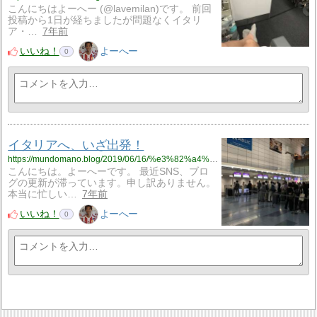
こんにちはよーへー (@lavemilan)です。 前回
投稿から1日が経ちましたが問題なくイタリ
ア・…
7年前
いいね！
よーへー
0
イタリアへ、いざ出発！
https://mundomano.blog/2019/06/16/%e3%82%a4%e3%82%bf%e3%83%aa%e3%82%a2%e3%81%b8%e3%80%81%e3%81%84%e3%81%96%e5%87%ba%e7%99%ba%ef%bc%81/
こんにちは。よーへーです。 最近SNS、ブロ
グの更新が滞っています。申し訳ありません。
本当に忙しい…
7年前
いいね！
よーへー
0