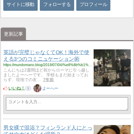
サイトに移動
フォローする
プロフィール
更新記事
英語が完璧じゃなくてOK！海外で使
える3つのコミニュケーション術
https://mundomano.blog/2019/07/04/%e8%8b%b1%e8%aa%9e%e3%81%8c%e5%ae%8c%e7%92%a7%e3%81%98%e3%82%83%e3%81%aa%e3%81%8f%e3%81%a6ok%ef%bc%81%e6%b5%b7%e5%a4%96%e3%81%a7%e4%bd%bf%e3%81%88%e3%82%8b3%e3%81%a4%e3%81%ae%e3%82%b3%e3%83%9f/
こんにちは2週間ほど前からローマに引っ越し
ましたよーへーです。 学校もまだ始まってお
らず、現地での友…
7年前
いいね！
よーへー
3
男女裸で混浴？フィンランド人にとっ