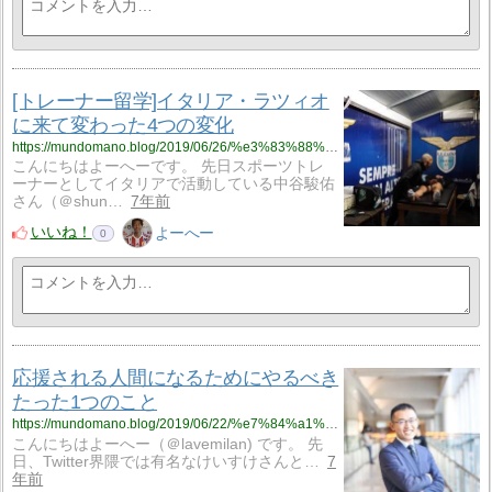
[トレーナー留学]イタリア・ラツィオ
に来て変わった4つの変化
https://mundomano.blog/2019/06/26/%e3%83%88%e3%83%ac%e3%83%bc%e3%83%8a%e3%83%bc%e7%95%99%e5%ad%a6%e3%82%a4%e3%82%bf%e3%83%aa%e3%82%a2%e3%83%bb%e3%83%a9%e3%83%84%e3%82%a3%e3%82%aa%e3%81%ab%e6%9d%a5%e3%81%a6%e5%a4%89%e3%82%8f%e3%81%a3/
こんにちはよーへーです。 先日スポーツトレ
ーナーとしてイタリアで活動している中谷駿佑
さん（＠shun…
7年前
いいね！
よーへー
0
応援される人間になるためにやるべき
たった1つのこと
https://mundomano.blog/2019/06/22/%e7%84%a1%e5%90%8d%e9%81%b8%e6%89%8b%e3%81%8c%e5%bf%9c%e6%8f%b4%e3%81%95%e3%82%8c%e3%82%8b%e4%ba%ba%e9%96%93%e3%81%ab%e3%81%aa%e3%82%8b%e3%81%9f%e3%82%81%e3%81%ab%e5%bf%85%e8%a6%81%e3%81%aa%e3%81%93/
こんにちはよーへー（＠lavemilan) です。 先
日、Twitter界隈では有名なけいすけさんと…
7
年前