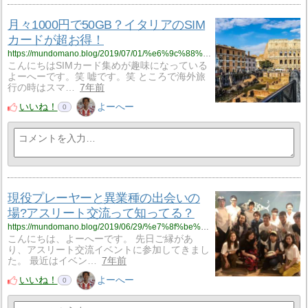
月々1000円で50GB？イタリアのSIM
カードが超お得！
https://mundomano.blog/2019/07/01/%e6%9c%88%e3%80%851000%e5%86%86%e3%81%a750gb%ef%bc%9f%e3%82%a4%e3%82%bf%e3%83%aa%e3%82%a2%e3%81%aesim%e3%82%ab%e3%83%bc%e3%83%89%e3%81%8c%e8%b6%85%e3%81%8a%e5%be%97%ef%bc%81/
こんにちはSIMカード集めが趣味になっている
よーへーです。笑 嘘です。笑 ところで海外旅
行の時はスマ…
7年前
いいね！
よーへー
0
現役プレーヤーと異業種の出会いの
場?アスリート交流って知ってる？
https://mundomano.blog/2019/06/29/%e7%8f%be%e5%bd%b9%e3%83%97%e3%83%ac%e3%83%bc%e3%83%a4%e3%83%bc%e3%81%a8%e7%95%b0%e6%a5%ad%e7%a8%ae%e3%81%ae%e5%87%ba%e4%bc%9a%e3%81%84%e3%81%ae%e5%a0%b4%e3%82%a2%e3%82%b9%e3%83%aa%e3%83%bc%e3%83%88/
こんにちは、よーへーです。 先日ご縁があ
り、アスリート交流イベントに参加してきまし
た。 最近はイベン…
7年前
いいね！
よーへー
0