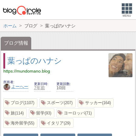
MENU
ホーム
ブログ
葉っぱのハナシ
ブログ情報
葉っぱのハナシ
https://mundomano.blog
所有者
更新日時
更新回数
よーへー
7年前
10回
ブログ
スポーツ
サッカー
1107
207
164
旅
留学
ヨーロッパ
114
93
71
海外留学
イタリア
55
29