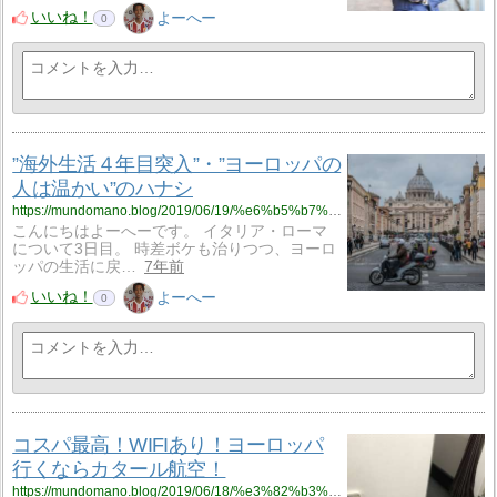
いいね！
よーへー
0
”海外生活４年目突入”・”ヨーロッパの
人は温かい”のハナシ
https://mundomano.blog/2019/06/19/%e6%b5%b7%e5%a4%96%e7%94%9f%e6%b4%bb%ef%bc%94%e5%b9%b4%e7%9b%ae%e7%aa%81%e5%85%a5%e3%83%bb%e3%83%a8%e3%83%bc%e3%83%ad%e3%83%83%e3%83%91%e3%81%ae%e4%ba%ba%e3%81%af%e6%b8%a9/
こんにちはよーへーです。 イタリア・ローマ
について3日目。 時差ボケも治りつつ、ヨーロ
ッパの生活に戻…
7年前
いいね！
よーへー
0
コスパ最高！WIFIあり！ヨーロッパ
行くならカタール航空！
https://mundomano.blog/2019/06/18/%e3%82%b3%e3%82%b9%e3%83%91%e6%9c%80%e9%ab%98%ef%bc%81wifi%e3%81%82%e3%82%8a%ef%bc%81%e3%83%a8%e3%83%bc%e3%83%ad%e3%83%83%e3%83%91%e8%a1%8c%e3%81%8f%e3%81%aa%e3%82%89%e3%82%ab%e3%82%bf%e3%83%bc/