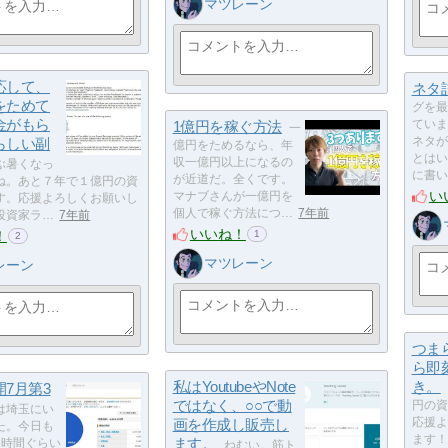
マツレーン
応して、
ネタ
をためて
グを最
金がもら
1億円を稼ぐ方法
ていま
一
らしい副
ネタが
億円をためるなら、年
とはい
収一億円以上になるの
ぶ暑くなっ
に書い
が近道だ。全くです。
ね。あと７年で１億円の資
い
マナブさんが一億円を
す。応援よろしくお願いし
個人で稼ぐ方法につ…
7年前
投資家ラ…
7年前
いいね！
！
1
2
マツレーン
レーン
つま
ら即
私はYoutubeやNote
き。
7月第3
ではなく、○○で動
円の資
は埼玉にい
画を作成し販売し
応援よ
た。今日も
ます！
ます。
1時間ぐらい
ねむい。筋ト