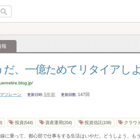
情報
うだ、一億ためてリタイアし
kuenretire.blog.jp/
マツレーン
5年前
147回
更新日時
更新回数
投資
資産運用
投資信託
クラウ
0
544
204
108
田線に乗って、都心部で仕事をする生活はいやだ。どうしよう、も