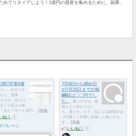
ためてリタイアしよう！1億円の資産を集めるために、副業、
公開7月第4週
7月8日から締め日
の7月25日までの報
つい。今日で今
酬額は〇〇円でし
わり。電車。。
ろそろ、収入口
た。
暑いですね。梅
まくり収入が劇
雨ももう終わりかし
！あと７年で１億円…
7年前
ら。暑いわ。さて、気になる副業があ
いね！
り応募して見事に合格した後にひた
1
す…
7年前
マツレーン
いいね！
2