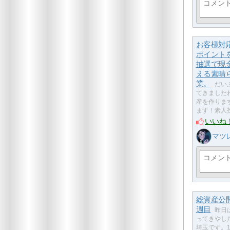
お客様対
ポイント
抽選で現
える素晴
業。
だい
てきました
産を作りま
ます！素人
いいね
マツ
総資産公開
週目
昨日
ってきやし
埼玉です。