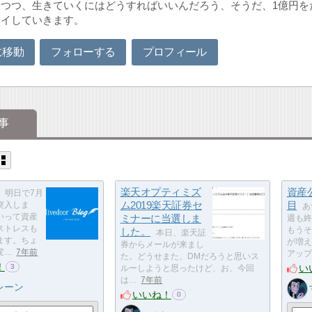
つつ、生きていくにはどうすればいいんだろう、そうだ、1億円を
ライしていきます。
に移動
フォローする
プロフィール
事
楽天オプティミズ
資産
明日で7月
ム2019楽天証券セ
目
突入しま
あ
いって資産
ミナーに当選しま
週も終
ストレスも
した。
もうそ
本日、楽天証
ます。ちょ
が増え
券からメールが来まし
変…
7年前
アップ
た。どうせまた、DMだろうと思いス
！
い
3
ルーしようと思ったけど、お、今回
は…
7年前
レーン
いいね！
0