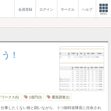
会員登録
ログイン
サークル
ヘルプ
MENU
よう！
ドワークス
1億円
覆面調査
5
3
1
う仕事したくない病と闘いながら、うつ病特攻隊長に任命され