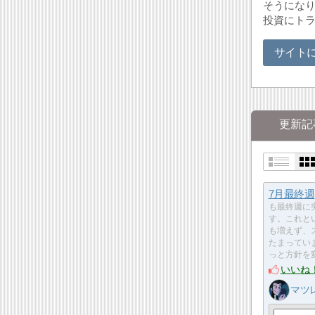
そうになり
投資にト
サイト
更新記
7月最終週
も最終週に
す。これと
も増えず、
たまってい
っと方針を
いいね
マツ