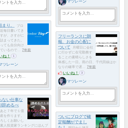
マツレーン
詰まり。
ブロ
近毎日書いてき
すが、さすがに
フリーランスに朗
詰まってきた。
報。お金の心配に
っても自分向け
ついて
月曜日に会社
ているので…
7年前
に行かずに在宅勤務す
いね！
1
ることの素晴らしさを
体感した一日。雨の日、千代田線はか
マツレーン
なりの確率で遅…
7年前
いいね！
3
マツレーン
らない仕事な
刻辞めるべ
あと７年で１億
産を作ります。
ついにブログで確
ろしくお願いし
定報酬がでまし
素人投資家ランキングにほんブ
た！
明日から埼玉。