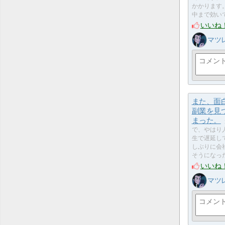
かかります
中まで効いて
いいね
マツ
また、面
副業を見
まった。
で、やはり
生で遅延し
しぶりに会
そうになっ
いいね
マツ