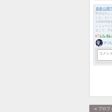
資産公開7
昨日は久し
した。とい
15000円
ンミュージ
まして、子
いいね
マツ
プロフ