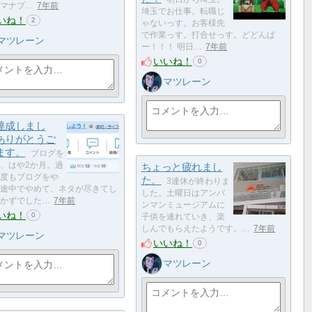
マナブ…
7年前
埼玉でお仕事。転職じ
いね！
2
ゃないっす。お客様先
で作業っす。打合せっす。どどんぱ
マツレーン
ー！！！ 明日…
7年前
いいね！
0
マツレーン
達成しまし
ありがとうご
ます。
ブログを
、はや2か月。過
ちょっと疲れまし
度もブログをや
た。
3連休が終わりま
途中でやめて、ネタが尽きてし
した。土曜日はアンパ
かずでした…
7年前
ンマンミュージアムに
いね！
0
子供を連れていき、楽
しんでもらえたようです。…
7年前
マツレーン
いいね！
0
マツレーン