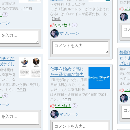
ログ村
。定期が途
レが終わりましたがや
い
るので388…
7年前
っぱり筋肉ルーレットができるように
！
なるにはプロテインが必要だね。 あ…
2
7年前
レーン
いいね！
3
マツレーン
快挙
た！
白そうな
ざい
つけてし
仕事を始めて感じ
始めて
連休明け
た一番大事な能力
去に何
人身事故発
っては
ていて、久
1週間が始まった。月曜
まい続
社で席に着いた後に発狂し
日が祝日なので、ちゅ
い
た。もう…
7年前
よだしぇんに乗る回数
は火曜日～金曜日までの4日間で済む
！
0
こと…
7年前
レーン
いいね！
0
マツレーン