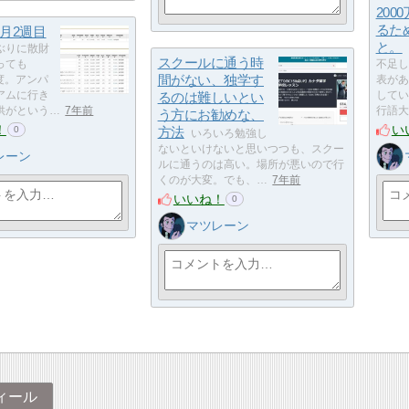
200
るた
月2週目
と。
ぶりに散財
スクールに通う時
っても
不足し
間がない、独学す
程度。アンパ
表があ
アムに行き
るのは難しいとい
してい
供がという…
7年前
行語大
う方にお勧めな、
！
い
方法
0
いろいろ勉強し
ないといけないと思いつつも、スクー
レーン
ルに通うのは高い。場所が悪いので行
くのが大変。でも、…
7年前
いいね！
0
マツレーン
ィール