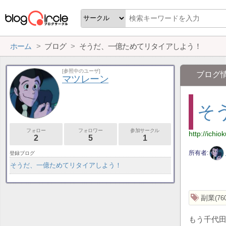
ホーム
ブログ
そうだ、一億ためてリタイアしよう！
[参照中のユーザ]
ブログ
マツレーン
そ
フォロー
フォロワー
参加サークル
http://ichio
2
5
1
所有者
登録ブログ
そうだ、一億ためてリタイアしよう！
副業
76
もう千代