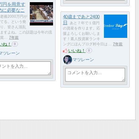
0万円を用意す
めに必要なこ
40歳まであと2400
老後2000万円が
てる。という発
日
あと７年で１億円
り、皆さん混乱
の資産を作ります。応
ますよね。この話題は今年の流
援よろしくお願いしま
賞…
7年前
す！素人投資家ランキ
いね！
ングにほんブログ村今日は…
7年前
0
いいね！
0
マツレーン
マツレーン