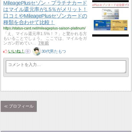
MileagePlusセゾン・プラチナカード
はマイル還元率が1.5％がメリット！
口コミやMileagePlusセゾンカードの
種類を合わせて比較！
https://status-card.net/mileageplus-saison-platinum/
「え、マイル還元率1.5%！？」と驚かれる方
もいることでしょう。 ここでは、マイルをガ
ンガン貯めてい…
7年前
いいね！
30代男たもつ
0
プロフィール