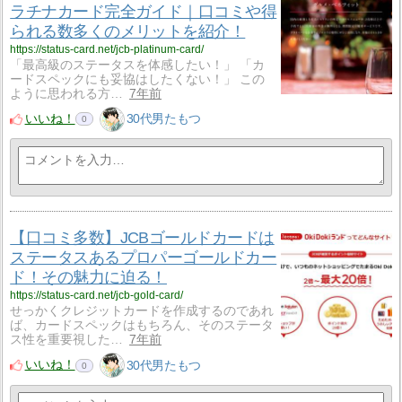
ラチナカード完全ガイド｜口コミや得
られる数多くのメリットを紹介！
https://status-card.net/jcb-platinum-card/
「最高級のステータスを体感したい！」 「カ
ードスペックにも妥協はしたくない！」 この
ように思われる方…
7年前
いいね！
30代男たもつ
0
【口コミ多数】JCBゴールドカードは
ステータスあるプロパーゴールドカー
ド！その魅力に迫る！
https://status-card.net/jcb-gold-card/
せっかくクレジットカードを作成するのであれ
ば、カードスペックはもちろん、そのステータ
ス性を重要視した…
7年前
いいね！
30代男たもつ
0