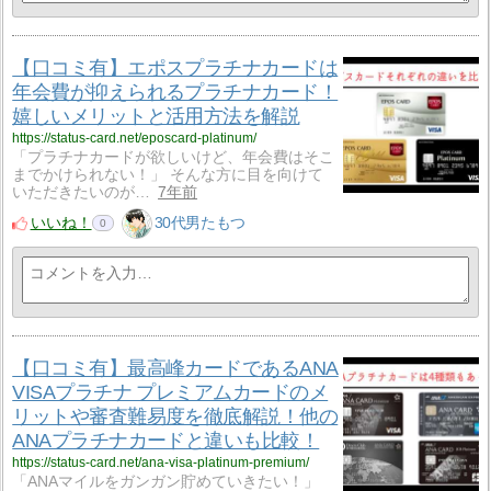
【口コミ有】エポスプラチナカードは
年会費が抑えられるプラチナカード！
嬉しいメリットと活用方法を解説
https://status-card.net/eposcard-platinum/
「プラチナカードが欲しいけど、年会費はそこ
までかけられない！」 そんな方に目を向けて
いただきたいのが…
7年前
いいね！
30代男たもつ
0
【口コミ有】最高峰カードであるANA
VISAプラチナ プレミアムカードのメ
リットや審査難易度を徹底解説！他の
ANAプラチナカードと違いも比較！
https://status-card.net/ana-visa-platinum-premium/
「ANAマイルをガンガン貯めていきたい！」