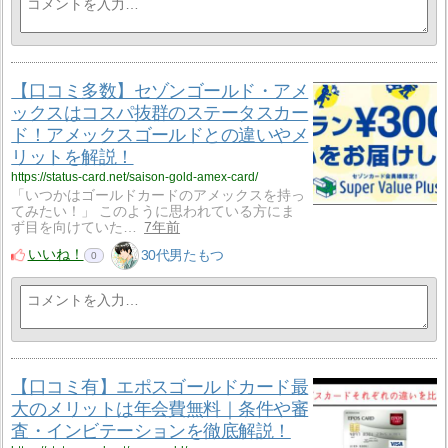
【口コミ多数】セゾンゴールド・アメ
ックスはコスパ抜群のステータスカー
ド！アメックスゴールドとの違いやメ
リットを解説！
https://status-card.net/saison-gold-amex-card/
「いつかはゴールドカードのアメックスを持っ
てみたい！」 このように思われている方にま
ず目を向けていた…
7年前
いいね！
30代男たもつ
0
【口コミ有】エポスゴールドカード最
大のメリットは年会費無料｜条件や審
査・インビテーションを徹底解説！