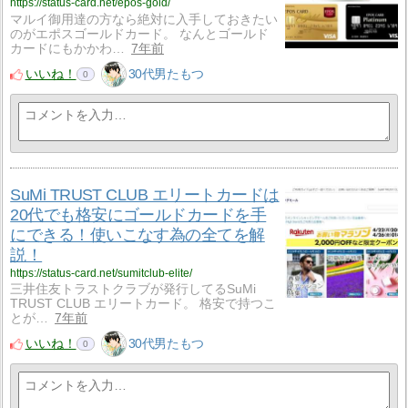
https://status-card.net/epos-gold/
マルイ御用達の方なら絶対に入手しておきたい
のがエポスゴールドカード。 なんとゴールド
カードにもかかわ…
7年前
いいね！
30代男たもつ
0
SuMi TRUST CLUB エリートカードは
20代でも格安にゴールドカードを手
にできる！使いこなす為の全てを解
説！
https://status-card.net/sumitclub-elite/
三井住友トラストクラブが発行してるSuMi
TRUST CLUB エリートカード。 格安で持つこ
とが…
7年前
いいね！
30代男たもつ
0