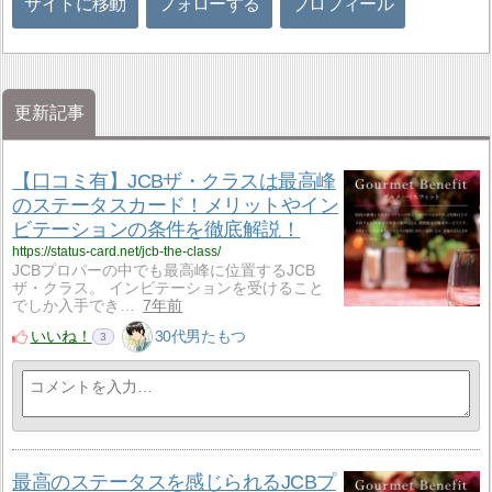
サイトに移動
フォローする
プロフィール
更新記事
【口コミ有】JCBザ・クラスは最高峰
のステータスカード！メリットやイン
ビテーションの条件を徹底解説！
https://status-card.net/jcb-the-class/
JCBプロパーの中でも最高峰に位置するJCB
ザ・クラス。 インビテーションを受けること
でしか入手でき…
7年前
いいね！
30代男たもつ
3
最高のステータスを感じられるJCBプ