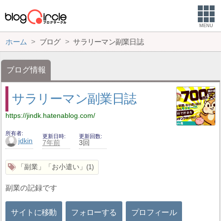
MENU
ホーム
ブログ
サラリーマン副業日誌
ブログ情報
サラリーマン副業日誌
https://jindk.hatenablog.com/
所有者
更新日時
更新回数
jdkin
7年前
3回
「副業」「お小遣い」
1
副業の記録です
サイトに移動
フォローする
プロフィール