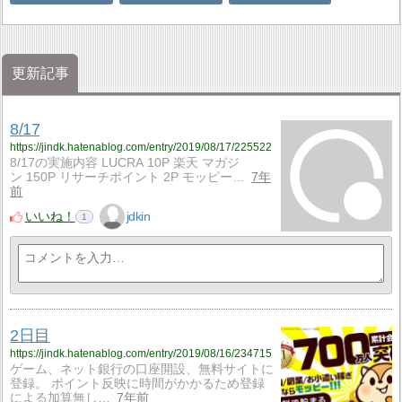
更新記事
8/17
https://jindk.hatenablog.com/entry/2019/08/17/225522
8/17の実施内容 LUCRA 10P 楽天 マガジ
ン 150P リサーチポイント 2P モッピー…
7年
前
いいね！
jdkin
1
2日目
https://jindk.hatenablog.com/entry/2019/08/16/234715
ゲーム、ネット銀行の口座開設、無料サイトに
登録。 ポイント反映に時間がかかるため登録
による加算無し…
7年前