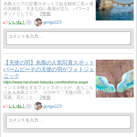
糸島エリアの定番スポットである桜井二見ヶ浦
の夫婦岩。 大きな白い鳥居が立ち、パワース
ポットとしても…
7年前
いいね！
gonga123
0
【天使の羽】糸島の人気写真スポット
パームビーチの天使の羽がフォトジェ
ニック
https://www.naruhodo-fukuoka.com/itosihima-angel
インスタ映えするフォトスポットが、あちこち
にある糸島エリア。 その中で「天使の羽」の
写真、見たこと…
7年前
いいね！
gonga123
0