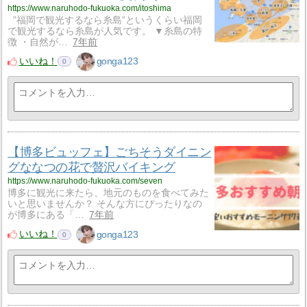
https://www.naruhodo-fukuoka.com/itoshima
”福岡で観光するなら糸島”というくらい福岡
で観光するなら糸島が人気です。 ▼糸島の特
徴 ・自然が…
7年前
いいね！
gonga123
0
【博多ビュッフェ】ごちそうダイニン
グななつの花で贅沢バイキング
https://www.naruhodo-fukuoka.com/seven
博多に観光に来たら、地元のものを食べてみた
いと思いませんか？ そんな方にぴったりなの
が博多にある「…
7年前
いいね！
gonga123
0