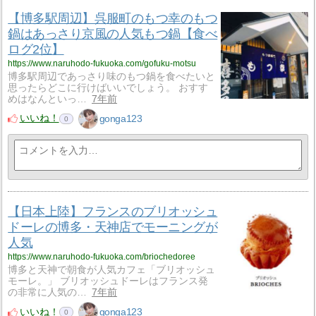
【博多駅周辺】呉服町のもつ幸のもつ
鍋はあっさり京風の人気もつ鍋【食べ
ログ2位】
https://www.naruhodo-fukuoka.com/gofuku-motsu
博多駅周辺であっさり味のもつ鍋を食べたいと
思ったらどこに行けばいいでしょう。 おすす
めはなんといっ…
7年前
いいね！
gonga123
0
【日本上陸】フランスのブリオッシュ
ドーレの博多・天神店でモーニングが
人気
https://www.naruhodo-fukuoka.com/briochedoree
博多と天神で朝食が人気カフェ「ブリオッシュ
モーレ。」 ブリオッシュドーレはフランス発
の非常に人気の…
7年前
いいね！
gonga123
0