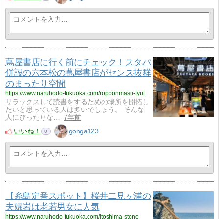
蔦屋書店に行く前にチェック！スタバ
併設の六本松の蔦屋書店がセンス抜群
のまったり空間
https://www.naruhodo-fukuoka.com/ropponmasu-tyutaya
リラックスして読書をするための場所を開拓し
たいと思っている人は多いでしょう。 そんな
人にぴったりな…
7年前
いいね！
gonga123
0
【糸島定番スポット】桜井二見ヶ浦の
夫婦岩は老若男女に人気
https://www.naruhodo-fukuoka.com/itoshima-stone