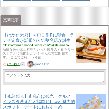
更新記事
【はかた天乃】KITTE博多に朝食・ラ
ンチ定食が話題の人気割烹店が誕生！
https://www.naruhodo-fukuoka.com/hakata-amano
新鮮な魚や郷土料理といった博多の和食をリー
ズナブルに堪能したい！ そんな方に朗報で
す。 ここでご紹…
7年前
いいね！
gonga123
4
【糸島観光】糸島市は観光・グルメ・
インスタ映えなど福岡おしゃれ魅力的
スポット！デートにもおすすめ