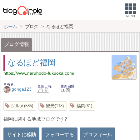
MENU
ホーム
ブログ
なるほど福岡
ブログ情報
なるほど福岡
https://www.naruhodo-fukuoka.com/
所有者
更新日時
更新回数
gonga123
7年前
10回
グルメ
観光
福岡
585
118
61
福岡に関する地域ブログです?
サイトに移動
フォローする
プロフィール