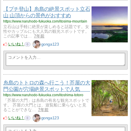
【プチ登山】糸島の絶景スポット立石
山 山頂からの景色がおすすめ
https://www.naruhodo-fukuoka.com/itosima-mountain
立石山は手軽に絶景が楽しめると話題です。女
性やカップルにも大人気の観光スポットです。
この記事では…
7年前
いいね！
gonga123
0
糸島のトトロの森へ行こう！芥屋の大
門公園が穴場絶景スポットで人気
https://www.naruhodo-fukuoka.com/itoshima-totoro
「芥屋の大門」は糸島の有名な観光スポットで
す。 芥屋の大門とは、遊覧船に乗らないと見
ることができな…
7年前
いいね！
gonga123
0