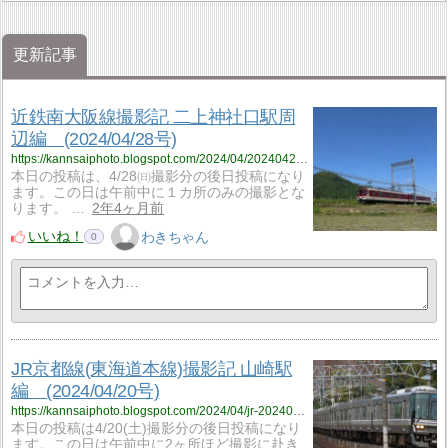
更新記事
近鉄南大阪線撮影記 二上神社口駅周
辺編 (2024/04/28号)
https://kannsaiphoto.blogspot.com/2024/04/20240428.html
本日の投稿は、4/28㈰撮影分の後日投稿になり
ます。この日は午前中に１カ所のみの撮影とな
ります。 …
2年4ヶ月前
いいね！
わきちゃん
0
JR京都線(東海道本線)撮影記 山崎駅
編 (2024/04/20号)
https://kannsaiphoto.blogspot.com/2024/04/jr-20240420.html
本日の投稿は4/20(土)撮影分の後日投稿になり
ます。この日は午前中に2ヶ所ほど撮影に赴き