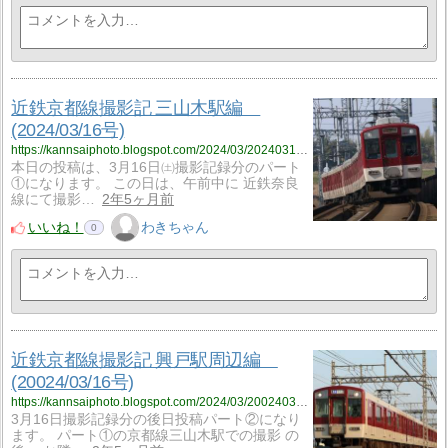
近鉄京都線撮影記 三山木駅編
(2024/03/16号)
https://kannsaiphoto.blogspot.com/2024/03/20240316.html
本日の投稿は、3月16日㈯撮影記録分のパート
①になります。 この日は、午前中に 近鉄奈良
線にて撮影…
2年5ヶ月前
いいね！
わきちゃん
0
近鉄京都線撮影記 興戸駅周辺編
(20024/03/16号)
https://kannsaiphoto.blogspot.com/2024/03/200240316.html
3月16日撮影記録分の後日投稿パート②になり
ます。 パート①の京都線三山木駅での撮影 の