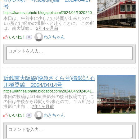
号
https://kannsaiphoto.blogspot.com/2024/04/1020240417.html
本日は、午前中に少しだけ時間が出来たので、
1カ所だけ軽めの撮影へと赴くことに。 この所
は、南大阪線…
2年4ヶ月前
いいね！
わきちゃん
0
近鉄南大阪線(快急さくら号)撮影記 石
川橋梁編 2024/04/14号
https://kannsaiphoto.blogspot.com/2024/04/20240414.html
本日の投稿は4/14㈰撮影分の後日投稿です。こ
の日は午後から時間が出来たので、１カ所だけ
撮影に出向…
2年4ヶ月前
いいね！
わきちゃん
0