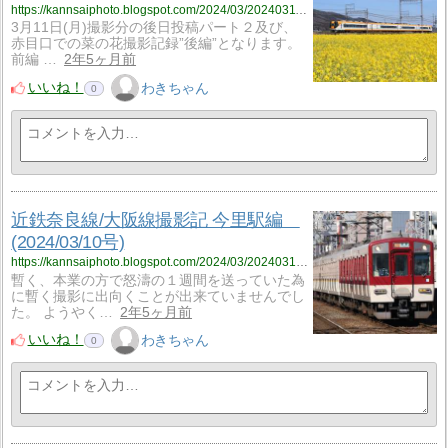
https://kannsaiphoto.blogspot.com/2024/03/20240311_13.html
3月11日(月)撮影分の後日投稿パート２及び、
赤目口での菜の花撮影記録”後編”となります。
前編 …
2年5ヶ月前
いいね！
わきちゃん
0
近鉄奈良線/大阪線撮影記 今里駅編
(2024/03/10号)
https://kannsaiphoto.blogspot.com/2024/03/20240310.html
暫く、本業の方で怒濤の１週間を送っていた為
に暫く撮影に出向くことが出来ていませんでし
た。 ようやく…
2年5ヶ月前
いいね！
わきちゃん
0