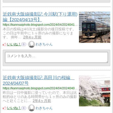
近鉄南大阪線撮影記 今川駅(下り運用)
編【2024/04/13号】
https://kannsaiphoto.blogspot.com/2024/04/20240413.html
本日の投稿は4/13(土)撮影分の後日投稿です。
この日は午前中に１ヶ所のみの撮影になりま
す。 例年…
2年4ヶ月前
いいね！
わきちゃん
0
近鉄南大阪線撮影記 高田川の桜編
2024/04/07号
https://kannsaiphoto.blogspot.com/2024/04/20240407.html
昨日は一日中撮影に浸っていたので、本日は比
較的ゆとりのある時間帯から１ヶ所のみの撮影
へと赴くことに…
2年4ヶ月前
いいね！
わきちゃん
0