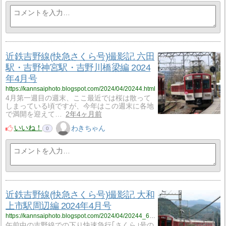
近鉄吉野線(快急さくら号)撮影記 六田
駅・吉野神宮駅・吉野川橋梁編 2024
年4月号
https://kannsaiphoto.blogspot.com/2024/04/20244.html
4月第一週目の週末、ここ最近では桜は散って
しまっている頃ですが、今年はこの週末に各地
で満開を迎えて…
2年4ヶ月前
いいね！
わきちゃん
0
近鉄吉野線(快急さくら号)撮影記 大和
上市駅周辺編 2024年4月号
https://kannsaiphoto.blogspot.com/2024/04/20244_6.html
午前中の吉野線での下り快速急行｢さくら｣号の