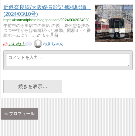
近鉄奈良線/大阪線撮影記 鶴橋駅編
(2024/03/10号)
https://kannsaiphoto.blogspot.com/2024/03/20240310_10.html
午前中の今里駅での撮影 の後、昼休憩を挟み
つつ午後からは鶴橋駅へと移動。同駅3・４番
線ホームにて …
2年5ヶ月前
いいね！
わきちゃん
0
続きを表示…
プロフィール