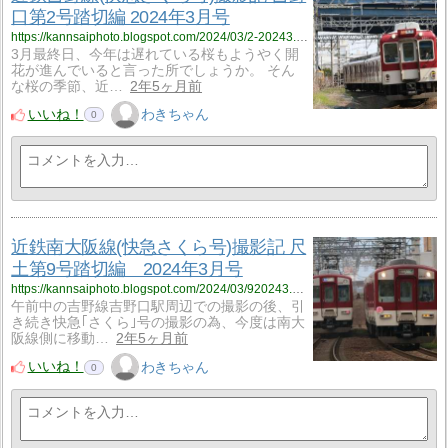
口第2号踏切編 2024年3月号
https://kannsaiphoto.blogspot.com/2024/03/2-20243.html
3月最終日、今年は遅れている桜もようやく開
花が進んでいると言った所でしょうか。 そん
な桜の季節、近…
2年5ヶ月前
いいね！
わきちゃん
0
近鉄南大阪線(快急さくら号)撮影記 尺
土第9号踏切編 2024年3月号
https://kannsaiphoto.blogspot.com/2024/03/920243.html
午前中の吉野線吉野口駅周辺での撮影の後、引
き続き快急｢さくら｣号の撮影の為、今度は南大
阪線側に移動…
2年5ヶ月前
いいね！
わきちゃん
0