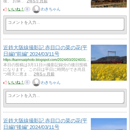
後、 お隣…
2年5ヶ月前
いいね！
わきちゃん
0
近鉄大阪線撮影記 赤目口の菜の花(平
日編)”前編” 2024/03/11号
https://kannsaiphoto.blogspot.com/2024/03/20240311.html
本日の投稿は3月11日㈪撮影記録分の後日投稿
になります。 この日は平日に時間ができ尚且
つ晴天に恵ま…
2年5ヶ月前
いいね！
わきちゃん
0
近鉄大阪線撮影記 赤目口の菜の花(平
日編)”後編” 2024/03/11号