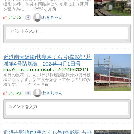
撮影 の後、午後も同路線にて今度は上り運用
を狙う為に、…
2年4ヶ月前
いいね！
わきちゃん
0
近鉄南大阪線(快急さくら号)撮影記 坊
城第4号踏切編 2024年4月1日号
https://kannsaiphoto.blogspot.com/2024/04/4202441.html
本日の投稿は、4月1日(月)撮影記録分の後日投
稿になります。新年度が始まってからの初の投
稿です。 …
2年4ヶ月前
いいね！
わきちゃん
0
近鉄吉野線(快急さくら号)撮影記 吉野