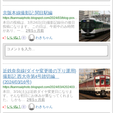
京阪本線撮影記 関目駅編
https://kannsaiphoto.blogspot.com/2024/03/blog-post.html
本日の投稿は、3月24日(日)撮影記録分の後日
投稿になります。 この日は、午前中のみ時間
があり、一…
2年5ヶ月前
いいね！
わきちゃん
0
近鉄奈良線{ダイヤ変更後の下り運用}
撮影記 西大寺第4号踏切編
(2024/03/16号)
https://kannsaiphoto.blogspot.com/2024/03/420240316.html
本日、3/16(土)は近鉄ダイヤ変更日になりま
す。そんな初日にお休みが重なってくれまし
た。 しかも…
2年5ヶ月前
いいね！
わきちゃん
0