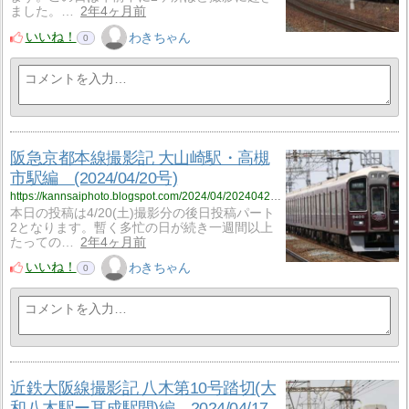
ました。…
2年4ヶ月前
いいね！
わきちゃん
0
阪急京都本線撮影記 大山崎駅・高槻
市駅編 (2024/04/20号)
https://kannsaiphoto.blogspot.com/2024/04/20240420.html
本日の投稿は4/20(土)撮影分の後日投稿パート
2となります。暫く多忙の日が続き一週間以上
たっての…
2年4ヶ月前
いいね！
わきちゃん
0
近鉄大阪線撮影記 八木第10号踏切(大
和八木駅ー耳成駅間)編 2024/04/17