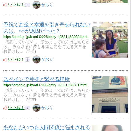
いいね！
かおり
2
予祝でお金と幸運を引き寄せられない
のは、○○が原因だった？
https://ameblo.jp/kaori-0906/entry-12531183898.html
感謝しています 。 初めましての方はこちらか
ら。 みなさまに夢と希望と光を与える文章を
お届けし…
7年前
いいね！
かおり
1
スペインで神様と繋がる場所
https://ameblo.jp/kaori-0906/entry-12531158681.html
感謝しています 。 初めましての方はこちらか
ら。 みなさまに夢と希望と光を与える文章を
お届けし…
7年前
いいね！
かおり
1
あなたがいつも人間関係に悩まされる