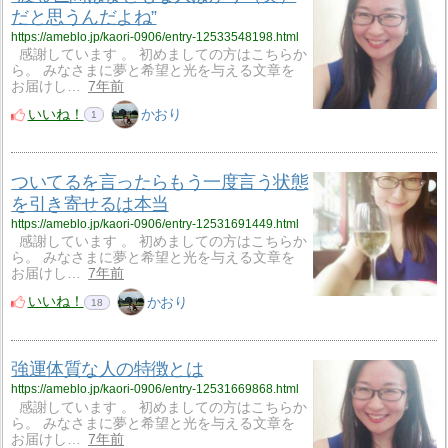
だと思うんだよね”
https://ameblo.jp/kaori-0906/entry-12533548198.html
感謝しています 。 初めましての方はこちらか
ら。 みなさまに夢と希望と光を与える文章を
お届けし…
7年前
いいね！
かおり
1
ついてるを言ったらもう一度言う状態
を引き寄せるは本当
https://ameblo.jp/kaori-0906/entry-12531691449.html
感謝しています 。 初めましての方はこちらか
ら。 みなさまに夢と希望と光を与える文章を
お届けし…
7年前
いいね！
かおり
18
強運体質な人の特徴とは
https://ameblo.jp/kaori-0906/entry-12531669868.html
感謝しています 。 初めましての方はこちらか
ら。 みなさまに夢と希望と光を与える文章を
お届けし…
7年前