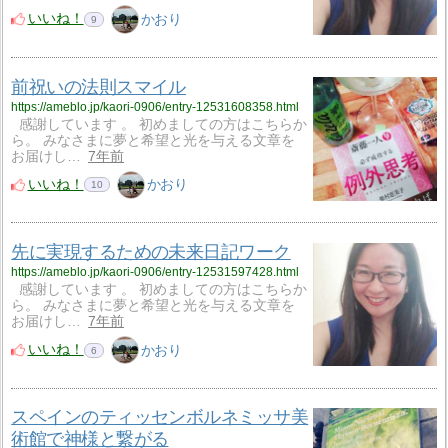
いいね！
かおり
9
前祝いの法則スマイル
https://ameblo.jp/kaori-0906/entry-12531608358.html
感謝しています 。 初めましての方はこちらか
ら。 みなさまに夢と希望と光を与える文章を
お届けし…
7年前
いいね！
かおり
10
先に実現するための未来日記ワーク
https://ameblo.jp/kaori-0906/entry-12531597428.html
感謝しています 。 初めましての方はこちらか
ら。 みなさまに夢と希望と光を与える文章を
お届けし…
7年前
いいね！
かおり
6
スペインのティッセンボルネミッサ美
術館で神様と繋がる