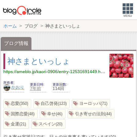
MENU
ホーム
ブログ
神さまといっしょ
ブログ情報
神さまといっしょ
https://ameblo.jp/kaori-0906/entry-12531691449.html
所有者
更新日時
更新回数
かおり
7年前
114回
恋愛
自己啓発
ヨーロッパ
350
123
71
国際恋愛
幸せ
引き寄せの法則
48
46
44
金運
スペイン
21
20
引き寄せ実践記です。日々の出来事を書いています(^^)