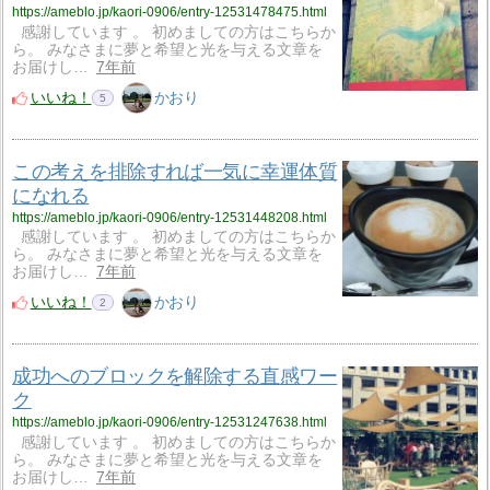
https://ameblo.jp/kaori-0906/entry-12531478475.html
感謝しています 。 初めましての方はこちらか
ら。 みなさまに夢と希望と光を与える文章を
お届けし…
7年前
いいね！
かおり
5
この考えを排除すれば一気に幸運体質
になれる
https://ameblo.jp/kaori-0906/entry-12531448208.html
感謝しています 。 初めましての方はこちらか
ら。 みなさまに夢と希望と光を与える文章を
お届けし…
7年前
いいね！
かおり
2
成功へのブロックを解除する直感ワー
ク
https://ameblo.jp/kaori-0906/entry-12531247638.html
感謝しています 。 初めましての方はこちらか
ら。 みなさまに夢と希望と光を与える文章を
お届けし…
7年前