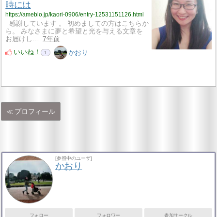
時には
https://ameblo.jp/kaori-0906/entry-12531151126.html
感謝しています 。 初めましての方はこちらか
ら。 みなさまに夢と希望と光を与える文章を
お届けし…
7年前
いいね！
かおり
1
プロフィール
[参照中のユーザ]
かおり
フォロー
フォロワー
参加サークル