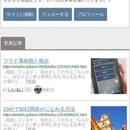
サイトに移動
フォローする
プロフィール
更新記事
プラド美術館と散歩
https://ameblo.jp/kaori-0906/entry-12534214490.html
感謝しています 。 初めましての方はこちらか
ら。 みなさまに夢と希望と光を与える文章を
お届けし…
7年前
いいね！
かおり
31
15分で30日間幸せになれる方法
https://ameblo.jp/kaori-0906/entry-12534096241.html
感謝しています 。 初めましての方はこちらか
ら。 みなさまに夢と希望と光を与える文章を
お届けし…
7年前