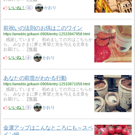
いいね！
かおり
11
前祝いの法則のお供はこのワイン
https://ameblo.jp/kaori-0906/entry-12533947958.html
感謝しています 。 初めましての方はこちらか
ら。 みなさまに夢と希望と光を与える文章を
お届けし…
7年前
いいね！
かおり
4
あなたの前世がわかる行動
https://ameblo.jp/kaori-0906/entry-12533871059.html
感謝しています 。 初めましての方はこちらか
ら。 みなさまに夢と希望と光を与える文章を
お届けし…
7年前
いいね！
かおり
3
金運アップはこんなところにも～スペ
イン編