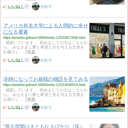
いいね！
かおり
1
アメリカ有名大学による人間的に幸せ
になる要素
https://ameblo.jp/kaori-0906/entry-12533827608.html
感謝しています 。 初めましての方はこちらか
ら。 みなさまに夢と希望と光を与える文章を
お届けし…
7年前
いいね！
かおり
1
冷静になってお姫様の物語を見てみる
https://ameblo.jp/kaori-0906/entry-12533648919.html
感謝しています 。 初めましての方はこちらか
ら。 みなさまに夢と希望と光を与える文章を
お届けし…
7年前
いいね！
かおり
0
”渡る世間はまともな人ばかり（笑）