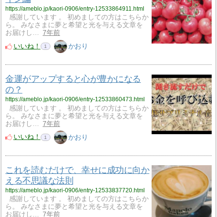
https://ameblo.jp/kaori-0906/entry-12533864911.html
感謝しています 。 初めましての方はこちらか
ら。 みなさまに夢と希望と光を与える文章を
お届けし…
7年前
いいね！
かおり
1
金運がアップすると心が豊かになる
の？
https://ameblo.jp/kaori-0906/entry-12533860473.html
感謝しています 。 初めましての方はこちらか
ら。 みなさまに夢と希望と光を与える文章を
お届けし…
7年前
いいね！
かおり
1
これを読むだけで、幸せに成功に向か
える不思議な法則
https://ameblo.jp/kaori-0906/entry-12533837720.html
感謝しています 。 初めましての方はこちらか
ら。 みなさまに夢と希望と光を与える文章を
お届けし…
7年前