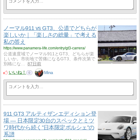
ノーマル911 vs GT3、公道でどちらが
楽しいか｜「楽しさの総量」で考える
私の答え
https://www.panamera-life.com/entry/gt3-carrera/
公道速度域でノーマル911とGT3、どちらが楽
しいか。市街地で苦痛になるGT3、条件次第で
別格にな…
87日前
いいね！
Mina
0
911 GT3 アルティザンエディション登
場 — 日本限定30台のスペックとミツ
ワ時代から続く”日本限定ポルシェ”の
系譜