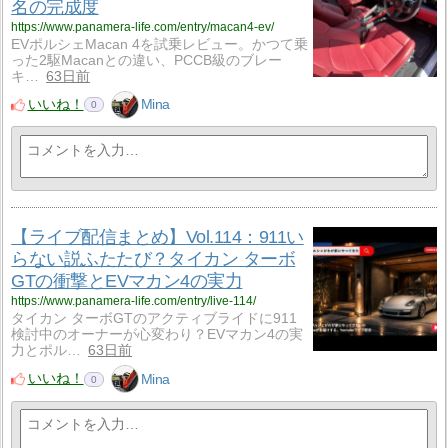
名の完成度
https://www.panamera-life.com/entry/macan4-ev/
EVポルシェMacan 4を試乗レビュー。かつて乗
った2駆Macanとの違い、PCCB級のブレー
キ…
63日前
いいね！
Mina
0
【ライブ配信まとめ】Vol.114：911い
らない説ふたたび？タイカン ターボ
GTの衝撃とEVマカン4の実力
https://www.panamera-life.com/entry/live-114/
タイカン ターボGTのアクティブライドに911
検討中のオーナーが心変わり？EVマカン4の実
力とポル…
63日前
いいね！
Mina
0