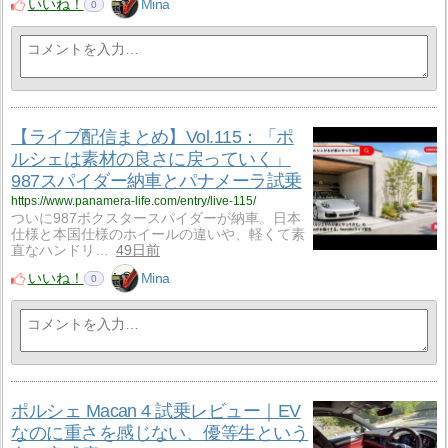
いいね！
Mina
0
【ライブ配信まとめ】Vol.115：「ポ
ルシェは素材の良さに戻っていく」
987スパイダー納車とパナメーラ試乗
https://www.panamera-life.com/entry/live-115/
ついに987ボクスタースパイダーが納車。日本
仕様と本国仕様のホイールの違いや、軽くて素
直なハンドリ…
49日前
いいね！
Mina
0
ポルシェ Macan 4 試乗レビュー｜EV
なのに重さを感じない、優等生という