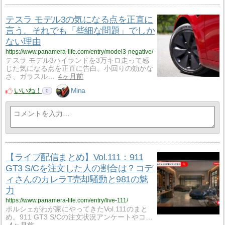
テスラ モデル3の気になる点を正直に
言う。それでも「些細な問題」でしか
ない理由
https://www.panamera-life.com/entry/model3-negative/
テスラ モデル3ハイランドを3万キロ走って感
じた気になる点を正直に告白。小回りの効かな
さ、ガラスル…
4ヶ月前
いいね！
Mina
0
【ライブ配信まとめ】Vol.111：911
GT3 S/Cを注文した人の割合は？コデ
ィさんのカレラT売却騒動と981の魅
力
https://www.panamera-life.com/entry/live-111/
ポルシェがわが家にやってきたVol.111のまと
め。911 GT3 S/Cの注文状況アンケートやコ…