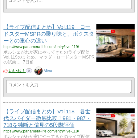
【ライブ配信まとめ】Vol.119：ロー
ドスターMSPRの乗り味と、ボクスタ
ーとの重心の違い
https://www.panamera-life.com/entry/live-119/
ポルシェがわが家にやってきたのライブ配信
Vol.119のまとめ。マツダ・ロードスターMSPR
の試乗…
7日前
いいね！
Mina
0
【ライブ配信まとめ】Vol.118：各世
代スパイダー徹底比較！981・987・
718を独断と偏見の5段階評価
https://www.panamera-life.com/entry/live-118/
ポルシェがわが家にやってきたのライブ配信