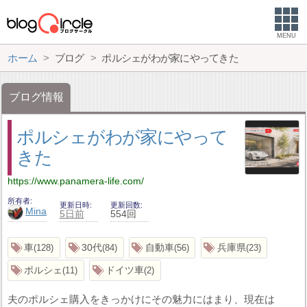
MENU
ホーム
ブログ
ポルシェがわが家にやってきた
ブログ情報
ポルシェがわが家にやって
きた
https://www.panamera-life.com/
所有者
更新日時
更新回数
Mina
5日前
554回
車
30代
自動車
兵庫県
128
84
56
23
ポルシェ
ドイツ車
11
2
夫のポルシェ購入をきっかけにその魅力にはまり、現在は