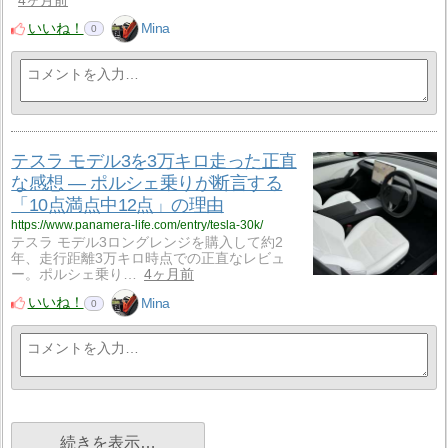
4ヶ月前
いいね！
Mina
0
テスラ モデル3を3万キロ走った正直
な感想 — ポルシェ乗りが断言する
「10点満点中12点」の理由
https://www.panamera-life.com/entry/tesla-30k/
テスラ モデル3ロングレンジを購入して約2
年、走行距離3万キロ時点での正直なレビュ
ー。ポルシェ乗り…
4ヶ月前
いいね！
Mina
0
続きを表示…