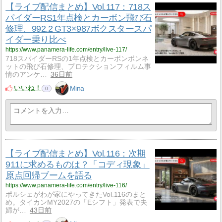
【ライブ配信まとめ】Vol.117：718ス
パイダーRS1年点検とカーボン飛び石
修理、992.2 GT3×987ボクスタースパ
イダー乗り比べ
https://www.panamera-life.com/entry/live-117/
718スパイダーRSの1年点検とカーボンボンネ
ットの飛び石修理、プロテクションフィルム事
情のアンケ…
36日前
いいね！
Mina
0
【ライブ配信まとめ】Vol.116：次期
911に求めるものは？「コディ現象」
原点回帰ブームを語る
https://www.panamera-life.com/entry/live-116/
ポルシェがわが家にやってきたVol.116のまと
め。タイカンMY2027の「Eシフト」発表で夫
婦が…
43日前