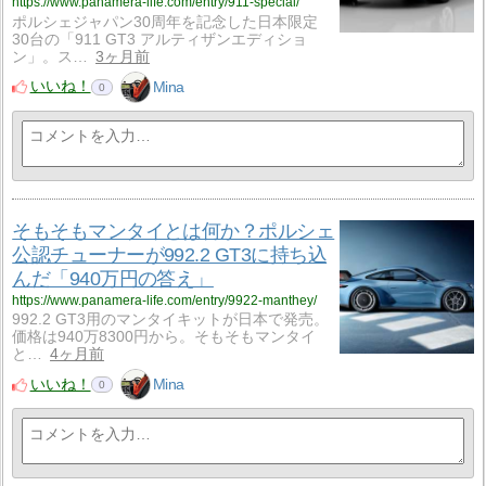
https://www.panamera-life.com/entry/911-special/
ポルシェジャパン30周年を記念した日本限定
30台の「911 GT3 アルティザンエディショ
ン」。ス…
3ヶ月前
いいね！
Mina
0
そもそもマンタイとは何か？ポルシェ
公認チューナーが992.2 GT3に持ち込
んだ「940万円の答え」
https://www.panamera-life.com/entry/9922-manthey/
992.2 GT3用のマンタイキットが日本で発売。
価格は940万8300円から。そもそもマンタイ
と…
4ヶ月前
いいね！
Mina
0