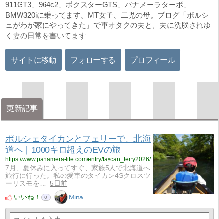
911GT3、964c2、ボクスターGTS、パナメーラターボ、
BMW320iに乗ってます。MT女子、二児の母。ブログ「ポルシ
ェがわが家にやってきた」で車オタクの夫と、夫に洗脳されゆ
く妻の日常を書いてます
サイトに移動
フォローする
プロフィール
更新記事
ポルシェタイカンとフェリーで、北海
道へ｜1000キロ超えのEVの旅
https://www.panamera-life.com/entry/taycan_ferry2026/
7月、夏休みに入ってすぐ、家族5人で北海道へ
旅行に行った。私の愛車のタイカン4Sクロスツ
ーリスモを…
5日前
いいね！
Mina
0