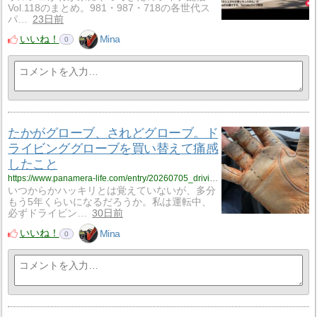
Vol.118のまとめ。981・987・718の各世代ス
パ…
23日前
いいね！
Mina
0
たかがグローブ、されどグローブ。ド
ライビンググローブを買い替えて痛感
したこと
https://www.panamera-life.com/entry/20260705_drivingglove/
いつからかハッキリとは覚えていないが、多分
もう5年くらいになるだろうか。私は運転中、
必ずドライビン…
30日前
いいね！
Mina
0