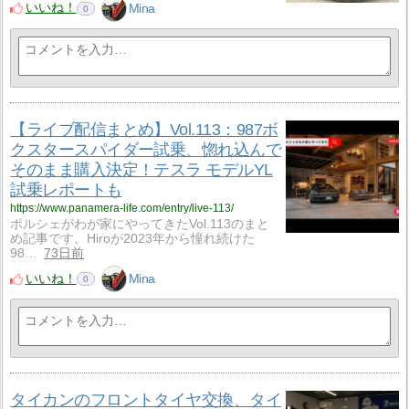
いいね！
Mina
0
【ライブ配信まとめ】Vol.113：987ボ
クスタースパイダー試乗、惚れ込んで
そのまま購入決定！テスラ モデルYL
試乗レポートも
https://www.panamera-life.com/entry/live-113/
ポルシェがわが家にやってきたVol.113のまと
め記事です。Hiroが2023年から憧れ続けた
98…
73日前
いいね！
Mina
0
タイカンのフロントタイヤ交換、タイ