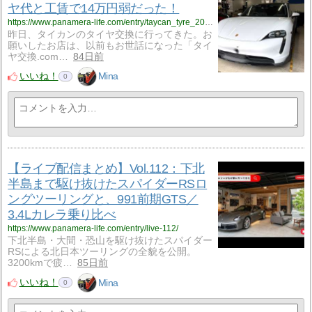
ヤ代と工賃で14万円弱だった！
https://www.panamera-life.com/entry/taycan_tyre_2026/
昨日、タイカンのタイヤ交換に行ってきた。お
願いしたお店は、以前もお世話になった「タイ
ヤ交換.com…
84日前
いいね！
Mina
0
【ライブ配信まとめ】Vol.112：下北
半島まで駆け抜けたスパイダーRSロ
ングツーリングと、991前期GTS／
3.4Lカレラ乗り比べ
https://www.panamera-life.com/entry/live-112/
下北半島・大間・恐山を駆け抜けたスパイダー
RSによる北日本ツーリングの全貌を公開。
3200kmで疲…
85日前
いいね！
Mina
0