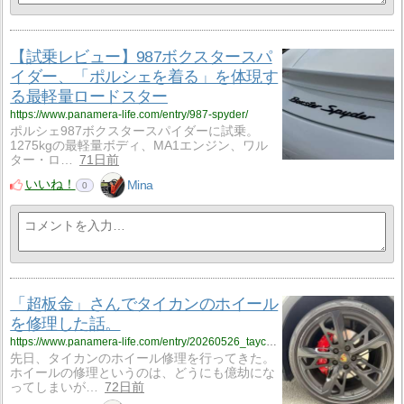
【試乗レビュー】987ボクスタースパ
イダー、「ポルシェを着る」を体現す
る最軽量ロードスター
https://www.panamera-life.com/entry/987-spyder/
ポルシェ987ボクスタースパイダーに試乗。
1275kgの最軽量ボディ、MA1エンジン、ワル
ター・ロ…
71日前
いいね！
Mina
0
「超板金」さんでタイカンのホイール
を修理した話。
https://www.panamera-life.com/entry/20260526_taycan_wheel/
先日、タイカンのホイール修理を行ってきた。
ホイールの修理というのは、どうにも億劫にな
ってしまいが…
72日前