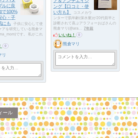
ア＆アンチエイジ
プルに良
ング【口コミ・使
で100%
い方も】
コスメカウ
安心・子
ンターで肌年齢(保水量)が20代前半と
肌にも
診断されて喜ぶアラフォーおばさんの
子供に安心して使
熊倉マリ(@ara…
7年前
ケアを研究している熊倉マ
いいね！
guma_mom)です。 私がこれ
0
熊倉マリ
！
0
マリ
ィール