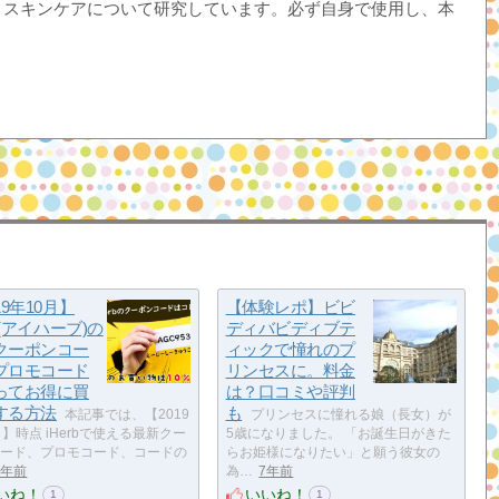
・スキンケアについて研究しています。必ず自身で使用し、本
19年10月】
【体験レポ】ビビ
rb(アイハーブ)の
ディバビディブテ
クーポンコー
ィックで憧れのプ
プロモコード
リンセスに。料金
ってお得に買
は？口コミや評判
する方法
も
本記事では、【2019
プリンセスに憧れる娘（長女）が
月】時点 iHerbで使える最新クー
5歳になりました。 「お誕生日がきた
ード、プロモコード、コードの
らお姫様になりたい」と願う彼女の
7年前
為…
7年前
いね！
いいね！
1
1