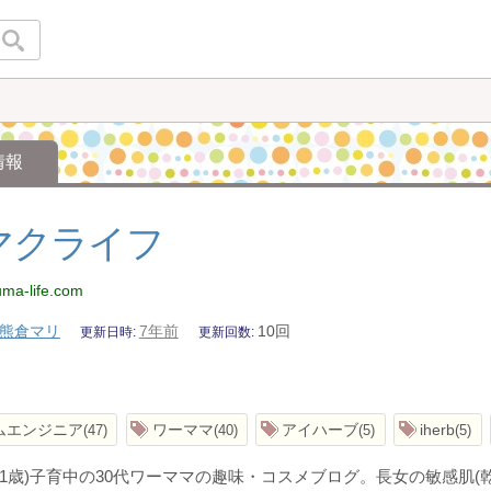
情報
マクライフ
guma-life.com
熊倉マリ
7年前
10回
更新日時
更新回数
ムエンジニア
ワーママ
アイハーブ
iherb
47
40
5
5
・1歳)子育中の30代ワーママの趣味・コスメブログ。長女の敏感肌