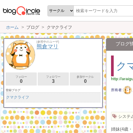
ホーム
ブログ
クマクライフ
[参照中のユーザ]
ブログ
熊倉マリ
ク
フォロー
フォロワー
参加サークル
http://arai
0
3
0
所有者
登録ブログ
クマクライフ
システ
姉妹(4歳