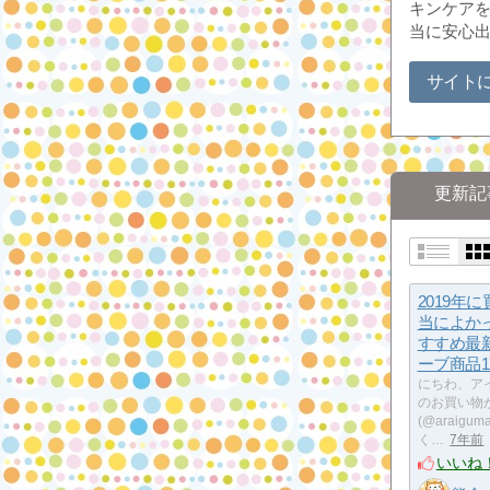
キンケア
当に安心
サイト
更新記
2019年
当によか
すすめ最
ーブ商品1
にちわ、ア
のお買い物
(@araig
く…
7年前
いいね