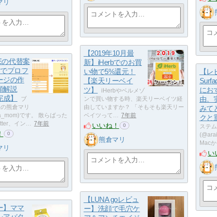
マリ
【2019年10月最
MEの代替案
新】iHerbでのお買
チでプロフ
い物で5%還元！
【レ
ージの作
【楽天リーベイ
Sur
順解説
ツ】
にお
iHerbやベルメゾ
完成】
由。
ブ
ンで買い物する時、楽天リーベイツ経
生の熊倉マリ
由していますか？ 「そもそも楽天リー
みて
uma_mom)です。 散らばった
ベイツって…
7年前
クと
tter、イン…
7年前
いいね！
0
ステム
！
0
(@ar
熊倉マリ
Mac
マリ
い
【LUNA goレビュ
ー】ママ
ー】洗顔で毛穴ケ
シアバタ