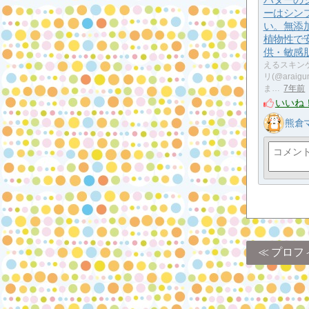
ーはシン
い。無添加
植物性で
供・敏感
えるスキン
リ(@arai
ま…
7年前
いいね
熊倉
プロフ