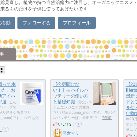
を総見直し。植物の持つ自然治癒力に注目し、オーガニックコスメ
出来るものだけを子供に使ってあげたいです。
に移動
フォローする
プロフィール
事
に買って本
【今更聞けな
【20
った、お
い！】モバイルバ
iHe
新アイハ
ッテリーの使い方
最新
7選
と基礎知識
ドと
こん
現役シス
を使
イハーブで
テムエンジニアの熊倉
が大好きな熊倉マリ
マリ(@araiguma_mom)です。 モバイ
い物
uma_mom)です。 今年もた
ルバッテリーは、外出先で…
7年前
年10
いいね！
ポンコ
1
！
使…
3
熊倉マリ
い