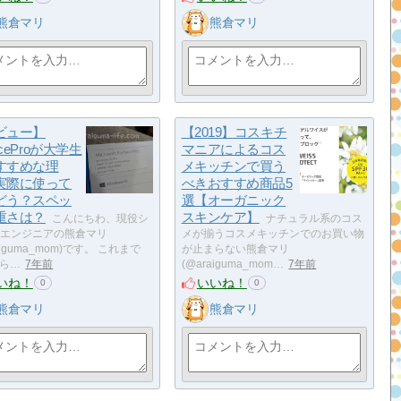
熊倉マリ
熊倉マリ
ビュー】
【2019】コスキチ
faceProが大学生
マニアによるコス
すすめな理
メキッチンで買う
実際に使って
べきおすすめ商品5
どう？スペッ
選【オーガニック
重さは？
スキンケア】
こんにちわ、現役シ
ナチュラル系のコス
エンジニアの熊倉マリ
メが揃うコスメキッチンでのお買い物
aiguma_mom)です。 これまで
が止まらない熊倉マリ
から…
7年前
(@araiguma_mom…
7年前
いね！
いいね！
0
0
熊倉マリ
熊倉マリ