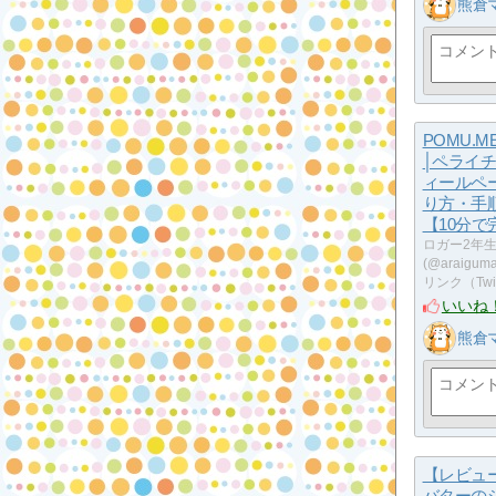
熊倉
POMU.
│ペライ
ィールペ
り方・手
【10分で
ロガー2年
(@araig
リンク（Twi
いいね
熊倉
【レビュ
バターの