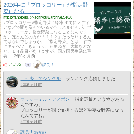
2026年に「ブロッコリー」が指定野
菜になる、、、
https://fanblogs.jp/kachiyou8/archive/540/0
#ブロッコリー #指定野菜 #冷凍 すでにメディ
アなどで聞き及んでいるかもしれませんが、ブ
ロッコリーが、指定野菜になることなんです
が、ほとんどの方が「？？？」だったりするん
ではないでしょうか。「指定野菜」とは、すで
にキャベツ、きゅうり、たまねぎ、大根などな
ど、１４品目がありますが、国が国民生活に重
要…
2年6ヶ月前
いいね！
課長！
9
もう少しでシングル
ランキング応援しました
2年6ヶ月前
ウラジーミル・アスポン
指定野菜という物がある
んですね、
ブロッコリーが国で支援するほど重要な野菜になっ
たんですね。
2年6ヶ月前
課長！