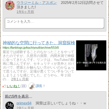
ウラジーミル・アスポン
2025年2月12日訪問させて
頂きました!
1年6ヶ月前
神秘的な空間に行ってきた。洞窟探検
https://fanblogs.jp/kachiyou8/archive/553/0
最近では経験することのなかったことをやって
きたのですが、久慈市の洞窟、内間木洞で神様
に会ってきたんです。リンクは、YouTubeの動
画に飛ぶんですが、セキュリティが意外とガバ
ガバで、壁面とか触らない方がいいのかなぁっ
て思うんですが、足場が悪くてつい手をついて
しまうような感じでした。どうやら、年２回
の…
2年1ヶ月前
いいね！
課長！
23
前の5件を表示
primex64
洞窟は涼しいでしょうね・・ｗ
2年1ヶ月前