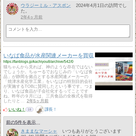
ウラジーミル・アスポン
2024年4月1日の訪問でし
た。
2年4ヶ月前
いなば食品が水産関連メーカーを買収
https://fanblogs.jp/kachiyou8/archive/542/0
猫ちゃんから見れば、神のような存在ではない
でしょうか。ちゅーるでおなじみの「いなば食
品」が静岡を拠点とする水産関連メーカーの
「焼津水産化学工業」をいなばの特別目的会社
が実施するTOBに賛同したという事です。つま
り、いなば食品が子会社化するってことです
ね。昨年の９月には、三共食品の全株式を取得
したりと…
2年5ヶ月前
いいね！
課長！
18
前の5件を表示
きままなマーシャ
いつもありがとうございます