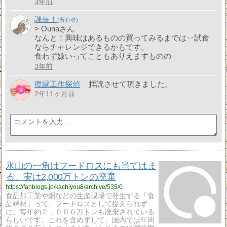
3年前
課長！
> Ounaさん
なんと！興味はあるものの買ってみるまでは‥試食
ならチャレンジできるかもです。
食わず嫌いってこともありえますものの
3年前
復縁工作探偵
拝読させて頂きました。
2年11ヶ月前
氷山の一角はフードロスにも当てはま
る。実は2,000万トンの廃棄
https://fanblogs.jp/kachiyou8/archive/535/0
食品加工業や畑などの生産現場で発生する「食
品端材」って、フードロスとして捉えられず
に、毎年約２，０００万トンも廃棄されている
らしいです。これを含めずして、国内では年間