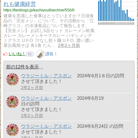
れも健康経営
https://fanblogs.jp/kachiyou8/archive/550/0
健康を意識した食事はとっていますか？日清食
品の「完全メシ」について、その活動から「江
崎グリコ」の冷凍食品について報告します。
【完全メシ】 お試し5品セット カレーメシ欧風
カレー カレーメシキーマカレー ハヤシメシデ
ミグラス U.F.O. 汁なし担々麺 U.F.O. 濃い濃い
屋台風焼そば 各1食 たん…
2年2ヶ月前
いいね！
課長！
21
前の12件を表示
ウラジーミル・アスポン
2024年6月1８日の訪問
させて頂きました！
2年2ヶ月前
ウラジーミル・アスポン
2024年6月19
日の訪問
させて頂きました！
2年2ヶ月前
ウラジーミル・アスポン
2024年6月24日 の訪問
させて頂きました！