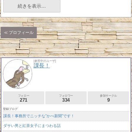
続きを表示…
プロフィール
[参照中のユーザ]
課長！
フォロー
フォロワー
参加サークル
271
334
9
登録ブログ
課長！事務所でニッチな”かべ新聞”です！
ダサい男と紅茶女子にまつわる話