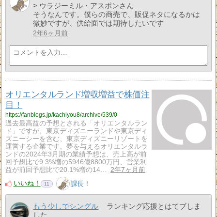
> ウラジーミル・アスポンさん
そうなんです。僕らの商売で、販促ネタになるかは
微妙ですが、供給面では期待したいです
2年6ヶ月前
オリエンタルランド増収増益で株価注
目！
https://fanblogs.jp/kachiyou8/archive/539/0
過去最高益の予想とされる「オリエンタルラン
ド」ですが、東京ディズニーランドや東京ディ
ズニーシーを含む、東京ディズニーリゾートを
運営する企業です。夢を与えるオリエンタルラ
ンドの2024年3月期の業績予想は、売上高が前
回予想比で9.3%増の5946億8800万円、営業利
益が前回予想比で20.1%増の14…
2年7ヶ月前
いいね！
課長！
11
もう少しでシングル
ランキング応援とはてブしま
した