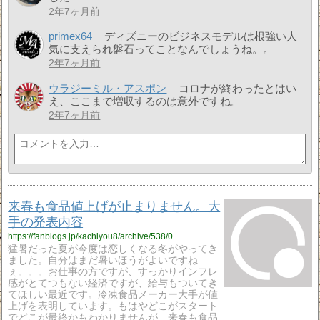
2年7ヶ月前
primex64
ディズニーのビジネスモデルは根強い人
気に支えられ盤石ってことなんでしょうね。。
2年7ヶ月前
ウラジーミル・アスポン
コロナが終わったとはい
え、ここまで増収するのは意外ですね。
2年7ヶ月前
来春も食品値上げが止まりません。大
手の発表内容
https://fanblogs.jp/kachiyou8/archive/538/0
猛暑だった夏が今度は恋しくなる冬がやってき
ました。自分はまだ暑いほうがよいですね
ぇ。。。お仕事の方ですが、すっかりインフレ
感がとてつもない経済ですが、給与もついてき
てほしい最近です。冷凍食品メーカー大手が値
上げを表明しています。もはやどこがスタート
でどこが最終かもわかりませんが、来春も食品