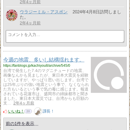
2年4ヶ月前
ウラジーミル・アスポン
2024年4月8日訪問しまし
た。
2年4ヶ月前
今週の地震、多いし結構揺れます。
https://fanblogs.jp/kachiyou8/archive/545/0
台湾で発生した7.4のマグニチュードの地震、
画像なんかも見ましたが、東日本大震災を経験
していますが、やっぱり思い出します。台湾で
は25年ぶりの強い地震という事で、なくなられ
た方もいるという事で気の毒に感じます。報道
されている花蓮市は、盛岡市の姉妹都市と聞き
ました。東日本大震災では、台湾からも巨額の
支…
2年4ヶ月前
いいね！
課長！
20
前の1件を表示