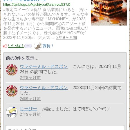
https://fanblogs.jp/kachiyou8/archive/537/0
#限定スイーツ #食品 食品業界にいると、拾い
きれないほどの情報が飛んできます。そんな中
から生はちみつ専門店「MYHONEY」が2023
年11月20日（月）から期間限定のアソート箱
を発売するというニュース。画像はAIに頼んだ
勝手なイメージです。株式会社MY HONEYが
2023年11月20日、大人気…
2年9ヶ月前
いいね！
課長！
21
前の8件を表示
ウラジーミル・アスポン
こんにちは。2023年11月
24日 の訪問でした。
2年9ヶ月前
ウラジーミル・アスポン
2023年11月25日の訪問で
した。
2年9ヶ月前
じーぴー
拝読しました。はてBぽち＼(^o^)／
2年9ヶ月前