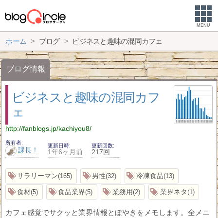
MENU
ホーム
ブログ
ビジネスと趣味の混同カフェ
ブログ情報
ビジネスと趣味の混同カフ
ェ
http://fanblogs.jp/kachiyou8/
所有者
更新日時
更新回数
課長！
1年6ヶ月前
217回
サラリーマン
男性
冷凍食品
165
32
13
食材
食品業界
業務用
業界ネタ
5
5
2
1
カフェ感覚でサクッと業界情報とぼやきをメモします。全メニ