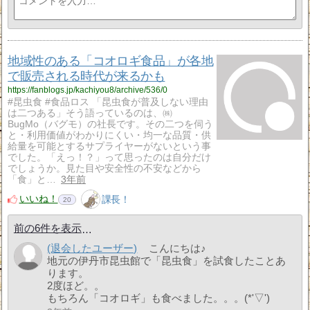
地域性のある「コオロギ食品」が各地
で販売される時代が来るかも
https://fanblogs.jp/kachiyou8/archive/536/0
#昆虫食 #食品ロス 「昆虫食が普及しない理由
は二つある」そう語っているのは、㈱
BugMo（バグモ）の社長です。その二つを伺う
と・利用価値がわかりにくい・均一な品質・供
給量を可能とするサプライヤーがないという事
でした。「えっ！？」って思ったのは自分だけ
でしょうか。見た目や安全性の不安などから
「食」と…
3年前
いいね！
課長！
20
前の6件を表示
(退会したユーザー)
こんにちは♪
地元の伊丹市昆虫館で「昆虫食」を試食したことあ
ります。
2度ほど。。
もちろん「コオロギ」も食べました。。。(*'▽')