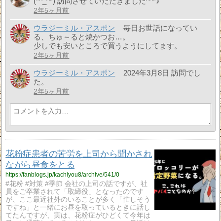
(*^_^*) 訪問させていただきました^^*♪
2年5ヶ月前
ウラジーミル・アスポン
毎日お世話になってい
る、ちゅ～ると焼かつお…。
少しでも安いところで買うようにしてます。
2年5ヶ月前
ウラジーミル・アスポン
2024年3月8日 訪問でし
た。
2年5ヶ月前
花粉症患者の苦労を上司から聞かされ
ながら昼食をとる
https://fanblogs.jp/kachiyou8/archive/541/0
#花粉 #対策 #季節 会社の上司の話ですが、社
員をご卒業されて「取締役」となったのです
が、ここ最近社外のいることが多く「忙しそう
ですね」と一緒にお昼を取っているときに話し
てたんですが、実は、花粉症がひどくて今年は