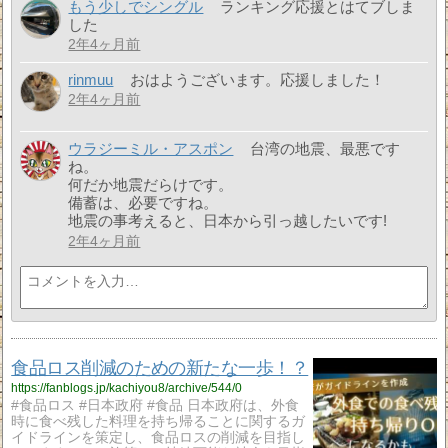
もう少しでシングル
ランキング応援とはてブしま
した
2年4ヶ月前
rinmuu
おはようございます。応援しました！
2年4ヶ月前
ウラジーミル・アスポン
台湾の地震、最悪です
ね。
何だか地震だらけです。
備蓄は、必要ですね。
地震の事考えると、日本から引っ越したいです!
2年4ヶ月前
食品ロス削減のための新たな一歩！？
https://fanblogs.jp/kachiyou8/archive/544/0
#食品ロス #日本政府 #食品 日本政府は、外食
時に食べ残した料理を持ち帰ることに関するガ
イドラインを策定し、食品ロスの削減を目指し