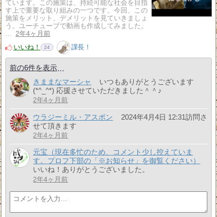
ています。この施策は、持続可能な社会を目指
す上で重要な取り組みの一つです。今回、この
施策をメリット、デメリットを見ていきましょ
う。ユーチューブで動画も作成してみました。
…
2年4ヶ月前
いいね！
課長！
24
前の6件を表示
きままなマーシャ
いつもありがとうございます
(*^_^*) 応援させていただきました＾＾♪
2年4ヶ月前
ウラジーミル・アスポン
2024年4月4日 12:31訪問さ
せて頂きます
2年4ヶ月前
元宝（現在多忙のため、コメント少し控えていま
す。プロフ下部の「※お知らせ」を御覧ください）
いいね！ありがとうございました。
2年4ヶ月前