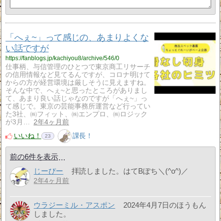
「へぇ~」って感じの、あまりよくな
い話ですが
https://fanblogs.jp/kachiyou8/archive/546/0
仕事柄、与信管理のひとつで東京商工リサーチ
の信用情報など見てるんですが、コロナ明けて
からの方が経営環境は厳しそうに見えますね。
そんな中で、へぇ~と思ったところがありまし
て、あまり良い話じゃなのですが「へぇ~」っ
て感じで。東京の芸能事務所運営など行ってい
た3社、㈱フィット、㈱エンプロ、㈱ロジック
が3月…
2年4ヶ月前
いいね！
課長！
23
前の6件を表示
じーぴー
拝読しました。はてBぽち＼(^o^)／
2年4ヶ月前
ウラジーミル・アスポン
2024年4月7日のほうもん
しました。