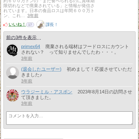
約６００万トンの「まだ食べられるのに賞味期
限切れなどで廃棄されている」と情報が発信さ
れています。日本の食品ロスは年間６００万ト
ン、これ…
3年前
いいね！
課長！
17
前の3件を表示
primex64
廃棄される端材はフードロスにカウント
されない？ って知りませんでしたわ・・・。
3年前
(退会したユーザー)
初めまして！応援させていただ
きました♪
3年前
ウラジーミル・アスポン
2023年8月14日の訪問させ
て頂きました。
3年前