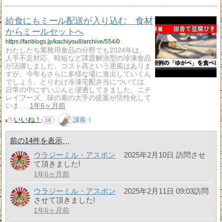
給食にもミール配送が入り込む 食材
からミールセットへ
https://fanblogs.jp/kachiyou8/archive/554/0
わたしたち業務用食品の分野でも2024年は、
人手不足対応、時短など課題解決型の冷凍食品
が活躍しました。コスト高という逆風はありま
すが、今年もさらに多様な場に進出していくん
でしょう。とりわけ冷凍宅配弁当については、
日常の中にずいぶんと浸透してきました。ニチ
レイフーズ、味の素の大手の提案が活性化して
いま…
1年6ヶ月前
いいね！
課長！
18
前の14件を表示
ウラジーミル・アスポン
2025年2月10日 訪問させ
て頂きました!
1年6ヶ月前
ウラジーミル・アスポン
2025年2月11日 09:03訪問
させて頂きました!
1年6ヶ月前