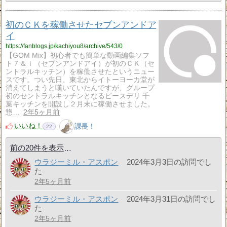
初のＣＫを稼働させたセブンアンドア
イ
https://fanblogs.jp/kachiyou8/archive/543/0
【GOM Mix】初心者でも簡単な動画編集ソフ
ト７＆ｉ（セブンアンドアイ）が初のＣＫ（セ
ントラルキッチン）を稼働させたというニュー
スです。つい先日、東北からイトーヨーカ堂が
消えてしまうと嘆いていたんですが、グループ
初のセントラルキッチンとなるピースデリ 千
葉キッチンを開設し２月末に稼働させました。
惣…
2年5ヶ月前
いいね！
課長！
22
前の20件を表示
ウラジーミル・アスポン
2024年3月3日の訪問でし
た
2年5ヶ月前
ウラジーミル・アスポン
2024年3月31日の訪問でし
た
2年5ヶ月前