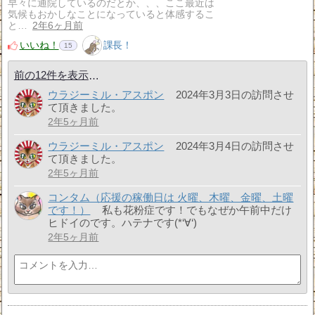
早々に通院しているのだとか、、、ここ最近は
気候もおかしなことになっていると体感するこ
と…
2年6ヶ月前
いいね！
課長！
15
前の12件を表示
ウラジーミル・アスポン
2024年3月3日の訪問させ
て頂きました。
2年5ヶ月前
ウラジーミル・アスポン
2024年3月4日の訪問させ
て頂きました。
2年5ヶ月前
コンタム（応援の稼働日は 火曜、木曜、金曜、土曜
です！）
私も花粉症です！でもなぜか午前中だけ
ヒドイのです。ハテナです(*‘∀‘)
2年5ヶ月前