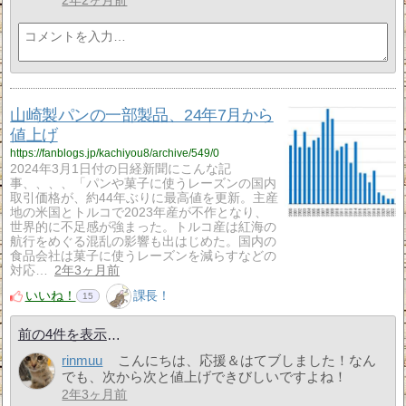
2年2ヶ月前
山崎製パンの一部製品、24年7月から
値上げ
https://fanblogs.jp/kachiyou8/archive/549/0
2024年3月1日付の日経新聞にこんな記
事、、、、「パンや菓子に使うレーズンの国内
取引価格が、約44年ぶりに最高値を更新。主産
地の米国とトルコで2023年産が不作となり、
世界的に不足感が強まった。トルコ産は紅海の
航行をめぐる混乱の影響も出はじめた。国内の
食品会社は菓子に使うレーズンを減らすなどの
対応…
2年3ヶ月前
いいね！
課長！
15
前の4件を表示
rinmuu
こんにちは、応援＆はてブしました！なん
でも、次から次と値上げできびしいですよね！
2年3ヶ月前