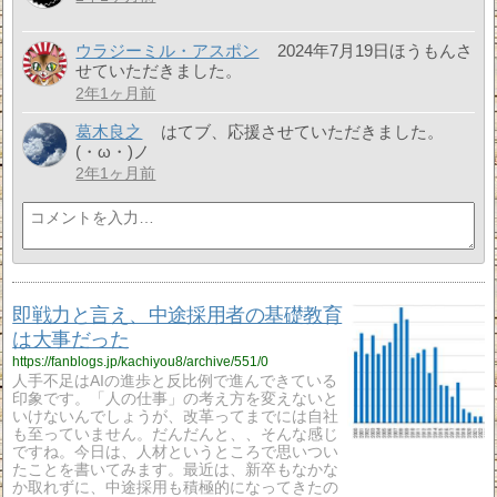
ウラジーミル・アスポン
2024年7月19日ほうもんさ
せていただきました。
2年1ヶ月前
葛木良之
はてブ、応援させていただきました。
(・ω・)ノ
2年1ヶ月前
即戦力と言え、中途採用者の基礎教育
は大事だった
https://fanblogs.jp/kachiyou8/archive/551/0
人手不足はAIの進歩と反比例で進んできている
印象です。「人の仕事」の考え方を変えないと
いけないんでしょうが、改革ってまでには自社
も至っていません。だんだんと、、そんな感じ
ですね。今日は、人材というところで思いつい
たことを書いてみます。最近は、新卒もなかな
か取れずに、中途採用も積極的になってきたの