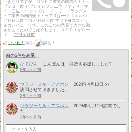
いきなりですが、コンビニ業界の国内売上トッ
プ３は一位 セブンイレブン二位 ファミリーマ
ート三位 ローソンです。そして、ドラッグス
トア業界の国内売上トップ３は一位 ウエルシ
アＨＤ二位 ツルハＨＤ三位 マツキヨココカラ
＆カンパニーです。この二つの業界で大きな動
きがあったのでご紹介します。ＫＤＤＩがロー
ソ…
2年4ヶ月前
いいね！
課長！
19
前の5件を表示
ひでぴん
こんばんは！拝読＆応援しました?
2年4ヶ月前
ウラジーミル・アスポン
2024年4月10日 の
訪問させて頂きました。
2年4ヶ月前
ウラジーミル・アスポン
2024年4月11日訪問でし
た。
2年4ヶ月前