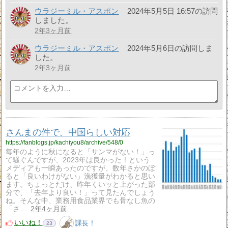
ウラジーミル・アスポン
2024年5月5日 16:57の訪問
しました。
2年3ヶ月前
ウラジーミル・アスポン
2024年5月6日の訪問しま
した。
2年3ヶ月前
さんまの件で、中国らしい対応
https://fanblogs.jp/kachiyou8/archive/548/0
毎年のように秋になると「サンマがない！」っ
て騒ぐんですが、2023年は良かった！という
メディアも一瞬あったのですが、数年さかのぼ
ると「良いわけがない」漁獲量がわかると思い
ます。ちょっとだけ、昨年くいッと上がった部
分で、「去年より良い！」って見たんでしょう
ね。そんな中、業務用食品業界でも骨なし魚の
「さ…
2年4ヶ月前
いいね！
課長！
23