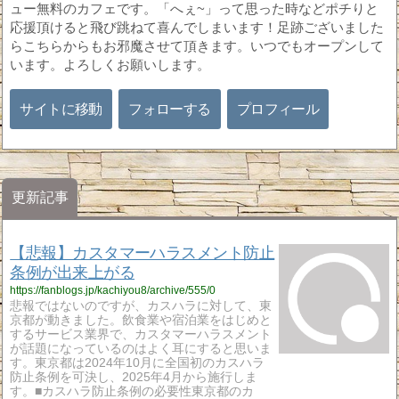
ュー無料のカフェです。「へぇ~」って思った時などポチりと
応援頂けると飛び跳ねて喜んでしまいます！足跡ございました
らこちらからもお邪魔させて頂きます。いつでもオープンして
います。よろしくお願いします。
サイトに移動
フォローする
プロフィール
更新記事
【悲報】カスタマーハラスメント防止
条例が出来上がる
https://fanblogs.jp/kachiyou8/archive/555/0
悲報ではないのですが、カスハラに対して、東
京都が動きました。飲食業や宿泊業をはじめと
するサービス業界で、カスタマーハラスメント
が話題になっているのはよく耳にすると思いま
す。東京都は2024年10月に全国初のカスハラ
防止条例を可決し、2025年4月から施行しま
す。■カスハラ防止条例の必要性東京都のカ