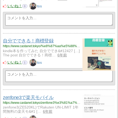
いいね！
tos
0
自分でできる！商標登録
https://www.castanet.tokyo/%e8%87%aa%e5%88%86%e3%81%a7%e3%81%a7%e3%81%8d%e3%82%8b%ef%bc%81%e5%95%86%e6%a8%99%e7%99%bb%e9%8c%b2/
kindle本を作ってみた 自分ででき&#12427 […]
The post 自分でできる！商標…
6年前
いいね！
tos
1
zenfone3で楽天モバイル
https://www.castanet.tokyo/zenfone3%e3%81%a7%e6%a5%bd%e5%a4%a9%e3%83%a2%e3%83%90%e3%82%a4%e3%83%ab/
zenfone3(ZE520KL)でRakuten UN-LIMIT 1年
間無料の楽天モ&#1 […
6年前