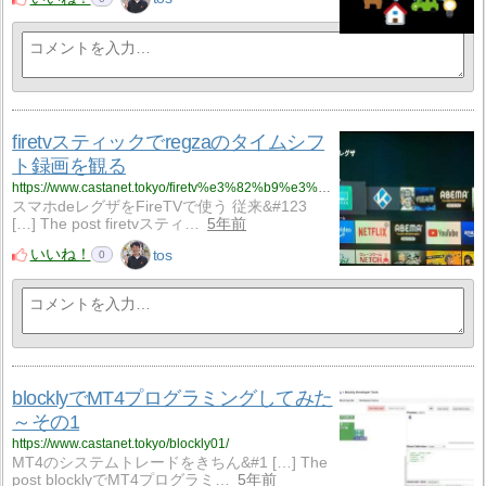
firetvスティックでregzaのタイムシフ
ト録画を観る
https://www.castanet.tokyo/firetv%e3%82%b9%e3%83%86%e3%82%a3%e3%83%83%e3%82%af%e3%81%a7regza%e3%81%ae%e3%82%bf%e3%82%a4%e3%83%a0%e3%82%b7%e3%83%95%e3%83%88%e9%8c%b2%e7%94%bb%e3%82%92%e8%a6%b3%e3%82%8b/
スマホdeレグザをFireTVで使う 従来&#123
[…] The post firetvスティ…
5年前
いいね！
tos
0
blocklyでMT4プログラミングしてみた
～その1
https://www.castanet.tokyo/blockly01/
MT4のシステムトレードをきちん&#1 […] The
post blocklyでMT4プログラミ…
5年前