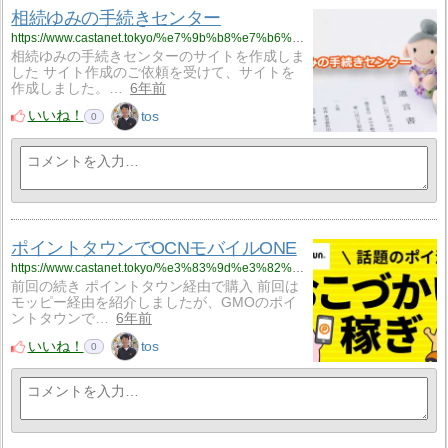
相続ゆみの手続きセンター
https://www.castanet.tokyo/%e7%9b%b8%e7%b6%9a%e3%82%86%e3%81%bf%e3%81%ae%e6%89%8b%e7%b6%9a%e3%81%8d%e3%82%bb%e3%83%b3%e3%82%bf%e3%83%bc/
相続ゆみの手続きセンターのサイトを作成しま
した サイト作成のご依頼を受けて、サイトを
作成しました。…
6年前
いいね！
tos
0
ポイントタウンでOCNモバイルONE
https://www.castanet.tokyo/%e3%83%9d%e3%82%a4%e3%83%b3%e3%83%88%e3%82%bf%e3%82%a6%e3%83%b3%e3%81%a7ocn%e3%83%a2%e3%83%90%e3%82%a4%e3%83%abone/
前回の続き ポイントタウン経由で購入 前回は
モッピー経由を紹介しましたが、GMOのポイ
ントタウンで…
6年前
いいね！
tos
0