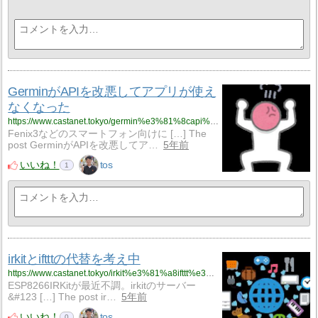
GerminがAPIを改悪してアプリが使え
なくなった
https://www.castanet.tokyo/germin%e3%81%8capi%e3%82%92%e6%94%b9%e6%82%aa%e3%81%97%e3%81%a6%e3%82%a2%e3%83%97%e3%83%aa%e3%81%8c%e4%bd%bf%e3%81%88%e3%81%aa%e3%81%8f%e3%81%aa%e3%81%a3%e3%81%9f/
Fenix3などのスマートフォン向けに […] The
post GerminがAPIを改悪してア…
5年前
いいね！
tos
1
irkitとiftttの代替を考え中
https://www.castanet.tokyo/irkit%e3%81%a8ifttt%e3%81%ae%e4%bb%a3%e6%9b%bf%e3%82%92%e8%80%83%e3%81%88%e4%b8%ad/
ESP8266IRKitが最近不調。irkitのサーバー
&#123 […] The post ir…
5年前
いいね！
tos
0