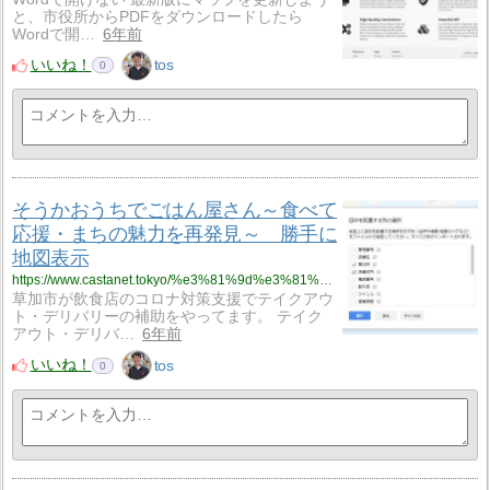
と、市役所からPDFをダウンロードしたら
Wordで開…
6年前
いいね！
tos
0
そうかおうちでごはん屋さん～食べて
応援・まちの魅力を再発見～ 勝手に
地図表示
https://www.castanet.tokyo/%e3%81%9d%e3%81%86%e3%81%8b%e3%81%8a%e3%81%86%e3%81%a1%e3%81%a7%e3%81%94%e3%81%af%e3%82%93%e5%b1%8b%e3%81%95%e3%82%93%ef%bd%9e%e9%a3%9f%e3%81%b9%e3%81%a6%e5%bf%9c%e6%8f%b4%e3%83%bb%e3%81%be%e3%81%a1/
草加市が飲食店のコロナ対策支援でテイクアウ
ト・デリバリーの補助をやってます。 テイク
アウト・デリバ…
6年前
いいね！
tos
0