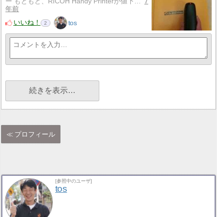
ー もともと、RICOH Handy Printerが値下…
7
年前
いいね！
tos
2
続きを表示…
プロフィール
[参照中のユーザ]
tos