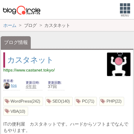
MENU
ホーム
ブログ
カスタネット
ブログ情報
カスタネット
https://www.castanet.tokyo/
所有者
更新日時
更新回数
tos
4年前
37回
WordPress
SEO
PC
PHP
242
140
71
22
VBA
10
ITの便利屋 カスタネットです。ハードからソフトまでなんで
もやります。