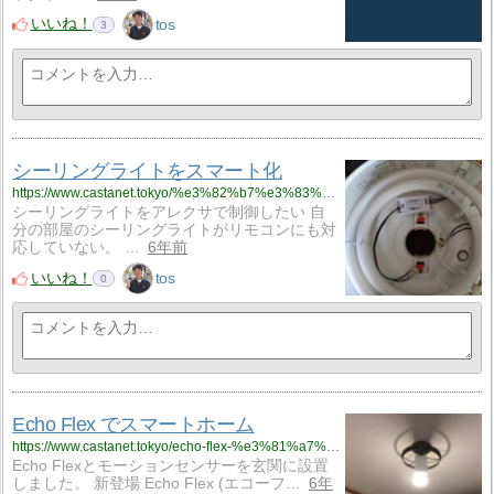
いいね！
tos
3
シーリングライトをスマート化
https://www.castanet.tokyo/%e3%82%b7%e3%83%bc%e3%83%aa%e3%83%b3%e3%82%b0%e3%83%a9%e3%82%a4%e3%83%88%e3%82%92%e3%82%b9%e3%83%9e%e3%83%bc%e3%83%88%e5%8c%96/
シーリングライトをアレクサで制御したい 自
分の部屋のシーリングライトがリモコンにも対
応していない。 …
6年前
いいね！
tos
0
Echo Flex でスマートホーム
https://www.castanet.tokyo/echo-flex-%e3%81%a7%e3%82%b9%e3%83%9e%e3%83%bc%e3%83%88%e3%83%9b%e3%83%bc%e3%83%a0/
Echo Flexとモーションセンサーを玄関に設置
しました。 新登場 Echo Flex (エコーフ…
6年