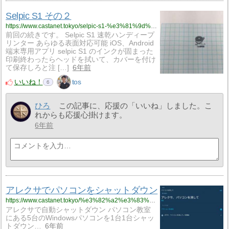
Selpic S1 その２
https://www.castanet.tokyo/selpic-s1-%e3%81%9d%e3%81%ae%ef%bc%92/
前回の続きです。 Selpic S1 速乾ハンディープ
リンター あらゆる表面対応可能 iOS、Android
端末専用アプリ selpic S1 のインクが固まった
印刷終わったらヘッドを拭いて、カバーを付け
て保存しろと注 […]
6年前
いいね！
tos
6
ひろ
この記事に、応援の「いいね」しました。こ
れからも応援心掛けます。
6年前
アレクサでパソコンをシャットダウン
https://www.castanet.tokyo/%e3%82%a2%e3%83%ac%e3%82%af%e3%82%b5%e3%81%a7%e3%83%91%e3%82%bd%e3%82%b3%e3%83%b3%e3%82%92%e3%82%b7%e3%83%a3%e3%83%83%e3%83%88%e3%83%80%e3%82%a6%e3%83%b3/
アレクサで自動シャットダウン パソコン教室
にある5台のWindowsパソコンを1台1台シャッ
トダウン…
6年前