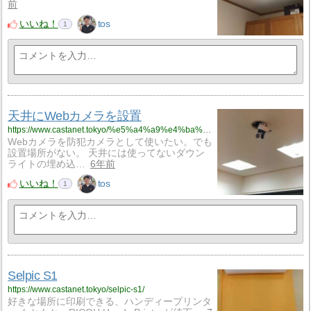
前
いいね！
tos
1
天井にWebカメラを設置
https://www.castanet.tokyo/%e5%a4%a9%e4%ba%95%e3%81%abweb%e3%82%ab%e3%83%a1%e3%83%a9%e3%82%92%e8%a8%ad%e7%bd%ae/
Webカメラを防犯カメラとして使いたい。でも
設置場所がない。 天井には使ってないダウン
ライトの埋め込…
6年前
いいね！
tos
1
Selpic S1
https://www.castanet.tokyo/selpic-s1/
好きな場所に印刷できる、ハンディープリンタ