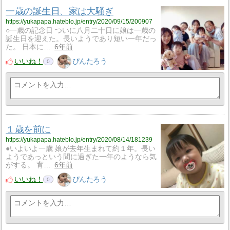
一歳の誕生日、家は大騒ぎ
https://yukapapa.hateblo.jp/entry/2020/09/15/200907
○一歳の記念日 ついに八月二十日に娘は一歳の
誕生日を迎えた。長いようであり短い一年だっ
た。 日本に…
6年前
いいね！
ぴんたろう
0
１歳を前に
https://yukapapa.hateblo.jp/entry/2020/08/14/181239
●いよいよ一歳 娘が去年生まれて約１年。長い
ようであっという間に過ぎた一年のようなら気
がする。 育…
6年前
いいね！
ぴんたろう
0