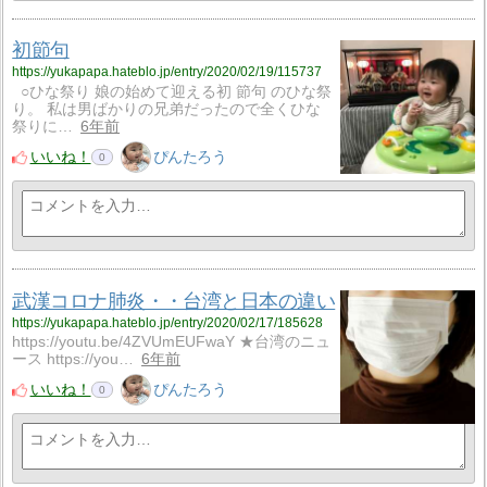
初節句
https://yukapapa.hateblo.jp/entry/2020/02/19/115737
○ひな祭り 娘の始めて迎える初 節句 のひな祭
り。 私は男ばかりの兄弟だったので全くひな
祭りに…
6年前
いいね！
ぴんたろう
0
武漢コロナ肺炎・・台湾と日本の違い
https://yukapapa.hateblo.jp/entry/2020/02/17/185628
https://youtu.be/4ZVUmEUFwaY ★台湾のニュ
ース https://you…
6年前
いいね！
ぴんたろう
0