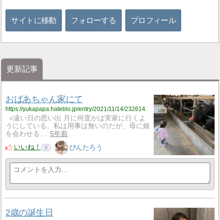
サイトに移動
フォローする
プロフィール
更新記事
おばあちゃん家にて
https://yukapapa.hateblo.jp/entry/2021/11/14/232614
○遠い日の思い出 月に何度かは実家に行くよ
うにしている。私は用事は無いのだが、母に娘
を会わせる…
5年前
いいね！
ぴんたろう
0
2歳の誕生日