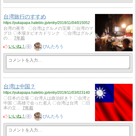
台湾旅行のすすめ
https://yukapapa.hateblo.jp/entry/2019/11/04/015052
台湾の夜市 〇台湾はグルメの宝庫 〇台湾のマ
グロ 〇本場タピオカドリンク 〇台湾はグルメ
の…
7年前
いいね！
ぴんたろう
0
台湾は中国？
https://yukapapa.hateblo.jp/entry/2019/11/03/023140
〇日本の立場 〇台湾人は政治好き？ 〇台湾と
中国 〇高雄で会った老人 〇台湾は台湾 〇日
本の立…
7年前
いいね！
ぴんたろう
0