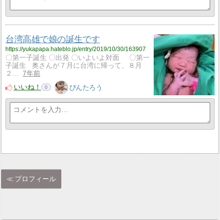
台湾高雄で娘の誕生です
https://yukapapa.hateblo.jp/entry/2019/10/30/163907
〇第一子誕生 〇出発 〇いよいよ対面 〇第一
子誕生 奥さんが７月に台湾に帰って、８月
２…
7年前
いいね！
ぴんたろう
0
プロフィール