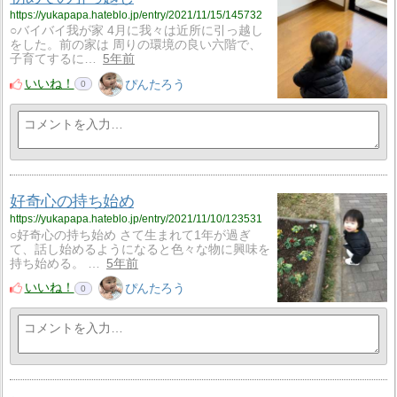
https://yukapapa.hateblo.jp/entry/2021/11/15/145732
○バイバイ我が家 4月に我々は近所に引っ越し
をした。前の家は 周りの環境の良い六階で、
子育てするに…
5年前
いいね！
ぴんたろう
0
好奇心の持ち始め
https://yukapapa.hateblo.jp/entry/2021/11/10/123531
○好奇心の持ち始め さて生まれて1年が過ぎ
て、話し始めるようになると色々な物に興味を
持ち始める。 …
5年前
いいね！
ぴんたろう
0