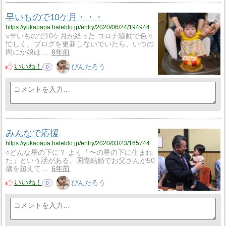
早いもので10ケ月・・・
https://yukapapa.hateblo.jp/entry/2020/06/24/194944
○早いもので10ケ月が経った コロナ騒動で色々
忙しく、ブログを更新しないでいたら、いつの
間にか娘は…
6年前
いいね！
ぴんたろう
0
みんなで応援
https://yukapapa.hateblo.jp/entry/2020/03/23/165744
○どんな星の下に？ よく「〜の星の下に生まれ
た」という話がある。国際結婚でお父さんが50
歳を超えて…
6年前
いいね！
ぴんたろう
0