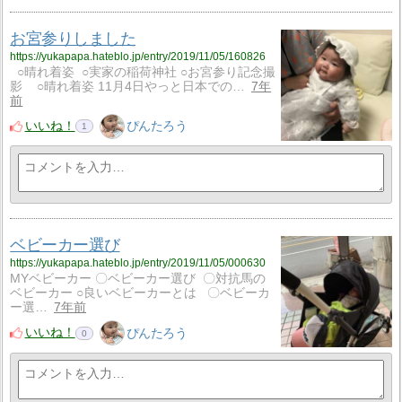
お宮参りしました
https://yukapapa.hateblo.jp/entry/2019/11/05/160826
○晴れ着姿 ○実家の稲荷神社 ○お宮参り記念撮
影 ○晴れ着姿 11月4日やっと日本での…
7年
前
いいね！
ぴんたろう
1
ベビーカー選び
https://yukapapa.hateblo.jp/entry/2019/11/05/000630
MYベビーカー 〇ベビーカー選び 〇対抗馬の
ベビーカー ○良いベビーカーとは 〇ベビーカ
ー選…
7年前
いいね！
ぴんたろう
0