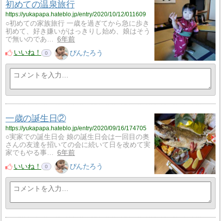
初めての温泉旅行
https://yukapapa.hateblo.jp/entry/2020/10/12/011609
○初めての家族旅行 一歳を過ぎてから急に歩き
初めて、好き嫌いがはっきりし始め、娘はそう
で無いのであ…
6年前
いいね！
ぴんたろう
0
一歳の誕生日②
https://yukapapa.hateblo.jp/entry/2020/09/16/174705
○実家での誕生日会 娘の誕生日会は一回目の奥
さんの友達を招いての会に続いて日を改めて実
家でもやる事…
6年前
いいね！
ぴんたろう
0