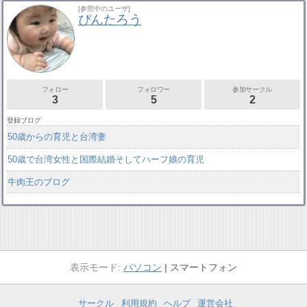
[参照中のユーザ]
ぴんたろう
フォロー
フォロワー
参加サークル
3
5
2
登録ブログ
50歳からの育児と台湾妻
50歳で台湾女性と国際結婚そしてハーフ娘の育児
牛肉王のブログ
パソコン
スマートフォン
サークル
利用規約
ヘルプ
運営会社