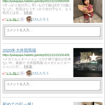
https://yukapapa.hateblo.jp/entry/2021/11/15/002045
○すっかり女の子に 早いもので娘は8月で2歳に
なった。外見はもうすっかり女の子なり、もう
幼児とは言…
5年前
いいね！
ぴんたろう
0
2020冬大井競馬場
https://yukapapa.hateblo.jp/entry/2021/11/15/191459
○メガイルミネーション コロナ禍で遠出が出来
ない中、家族で 大井競馬場 のメガイルミネー
ションに行…
5年前
いいね！
ぴんたろう
0
初めての引っ越し