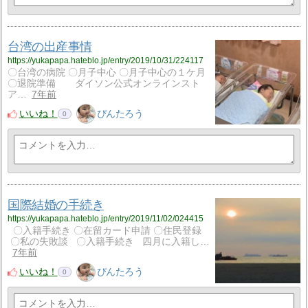
台湾の出産事情
https://yukapapa.hateblo.jp/entry/2019/10/31/224117
〇台湾の病院 〇月子中心 〇月子中心の１ケ月
〇退院準備 ダイソン公式オンラインスト
ア…
7年前
いいね！
ぴんたろう
0
国際結婚の手続き
https://yukapapa.hateblo.jp/entry/2019/11/02/024415
〇入籍手続き 〇在留カード申請 〇住民登録
〇私の失敗談 〇入籍手続き 四月に入籍し…
7年前
いいね！
ぴんたろう
0