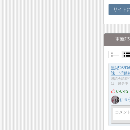
サイト
更新記
皇紀268
誅 活動
県議会議長
は、逃走中
いいね
伊豆