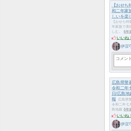
【おせち
和二年家
しいを楽
【おせち特
年家族で美
しむ。
6年
いいね
伊豆
広島県警
令和二年
日/広島地
報
広島県警
令和二年七
島地裁
6年
いいね
伊豆