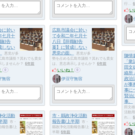
行…
い
会に於い
広島市議会に於い
年七月十
て令和二年七月十
職勧告
八日【辞職勧告
成しない
案】に賛成しない
。
悪党の面。
悪党が多
悪党が多
陳情
広島市議怪？其れでも貴女
勢を占める広島市議怪？其れでも貴女
「衆
示しませんか？
6年前
は、意志表示しませんか？
6年前
田文
！
いいね！
0
0
絡所
政治
守無宿
伊豆守無宿
が事
事に
賢治
事。
田文雄
活動用
浄化活動
市・縣政浄化活動
れ…
半期
報告書/上半期
市・
市・
い
動報告書/上
縣政浄化活動報告書/上
半期
6年前