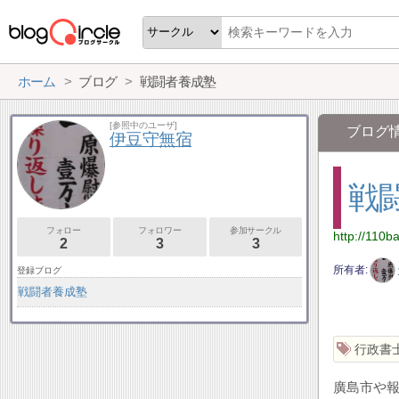
ホーム
ブログ
戦闘者養成塾
[参照中のユーザ]
ブログ
伊豆守無宿
戦
フォロー
フォロワー
参加サークル
http://110b
2
3
3
所有者
登録ブログ
戦闘者養成塾
行政書
廣島市や