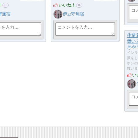
！
いいね！
0
0
守無宿
伊豆守無宿
作業
舞い
きや
インラ
択をし
ボンの
舞いま
い