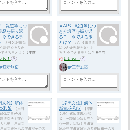
LS 報道等につ
＃ALS 報道等につ
護歴を振り返
き介護歴を振り返
 今できる事
る？ 今できる事
？
とは？
＃ALS 報道等
＃ALS 報道等
介護歴を振り返
につき介護歴を振り返
今できる事とは？
6年前
る？ 今できる事とは？
6年前
いね！
いいね！
0
0
伊豆守無宿
伊豆守無宿
田文雄】解体
【岸田文雄】解体
/令和版
新書/令和版
【岸田
【岸田
解体新書/令和
文雄】解体新書/令和
職選挙法を守ら
版：公職選挙法を守ら
人活動！岸田文
う一億人活動！岸田文
岸田文雄家系図岸田裕子の素
雄経歴岸田文雄家系図岸田裕子の素