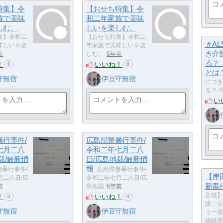
特集】令
【おせち特集】令
族で美味
和二年家族で美味
しむ。
しいを楽しむ。
集】令和二
【おせち特集】令和二
＃A
味しいを楽
年家族で美味しいを楽
き介
前
しむ。
6年前
る？
！
いいね！
0
0
とは
守無宿
伊豆守無宿
につき
る？ 
い
暴行事件/
広島県警暴行事件/
七月二八
令和二年七月二八
裁/最新情
日/広島地裁/最新情
報
暴行事件/
広島県警暴行事件/
【岸
月二八日/広
令和二年七月二八日/広
新書
前
島地裁
6年前
文雄】
！
いいね！
0
0
版：公
守無宿
伊豆守無宿
う一億
雄経歴