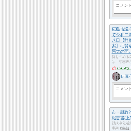
広島市議
て令和二
八日【辞
案】に賛
悪党の面
勢を占める
は、意志表
いいね
伊豆
市・縣政
報告書/上
縣政浄化活
半期
6年前