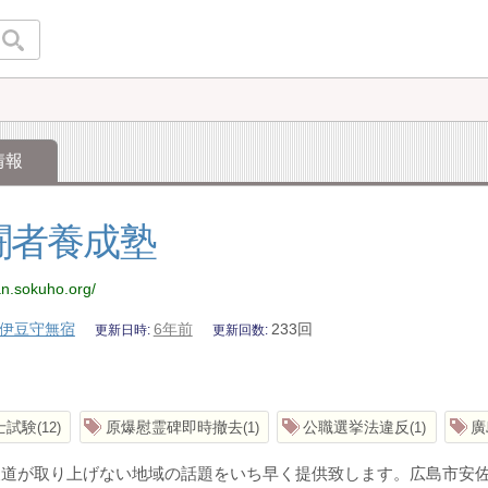
情報
闘者養成塾
an.sokuho.org/
伊豆守無宿
6年前
233回
更新日時
更新回数
士試験
原爆慰霊碑即時撤去
公職選挙法違反
廣
12
1
1
報道が取り上げない地域の話題をいち早く提供致します。広島市安