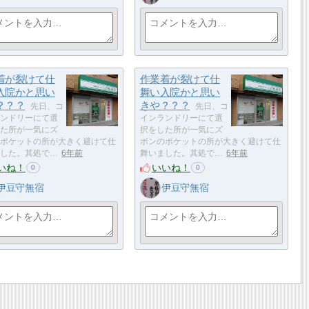
着が裂けて仕
作業着が裂けて仕
入院かと思い
舞い入院かと思い
？？？
きや？？？
先日、コ
先日、コ
ンドリーにて選
インランドリーにて選
た所が一気にズ
択をした所が一気にズ
ポケットの所が大きく避けて仕
ボンのポケットの所が大きく避けて仕
した。其処で…
6年前
舞いました。其処で…
6年前
いね！
いいね！
0
0
伊豆守無宿
伊豆守無宿