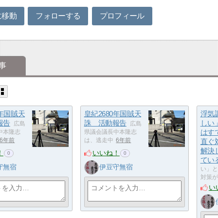
に移動
フォローする
プロフィール
事
0年国賊天
皇紀2680年国賊天
浮気
報告
誅 活動報告
しい
広島
広島
はす
中本隆志
県議会議長中本隆志
6年前
は、逃走中
6年前
直ぐ
解決
！
いいね！
0
0
てい
守無宿
伊豆守無宿
い」と
対策が
い