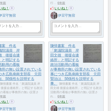
6年前
行…
6年前
いね！
いいね！
0
0
伊豆守無宿
伊豆守無宿
書案 件名
陳情書案 件名
議院議員 岸
「衆議院議員 岸
雄 後援会連
田文雄 後援会連
」と明記する
絡所」と明記する
活動用の看板
政治活動用の看板
務所の無い設置されている
が事務所の無い設置されている
つき広島南南支部長 元田
事につき広島南南支部長 元田
は、関係性を説明する
賢治は、関係性を説明する
事。
陳情書案 件名「衆議院議員 岸
陳情書案 件名「衆議院議員 岸
 後援会連絡所」と明記する政治
田文雄 後援会連絡所」と明記する政治
の看板が事務所の無い設置さ
活動用の看板が事務所の無い設置さ
6年前
れ…
6年前
いね！
いいね！
0
0
伊豆守無宿
伊豆守無宿