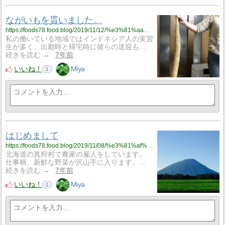
ながいもを貰いました。
https://foods78.food.blog/2019/11/12/%e3%81%aa%e3%81%8c%e3%81%84%e3%82%82%e3%82%92%e8%b2%b0%e3%81%84%e3%81%be%e3%81%97%e3%81%9f%e3%80%82/
私の働いている地域ではインドネシア人の実習
生が多く、出勤時と帰宅時に彼らの送迎も…
続きを読む →
7年前
いいね！
Miya
1
はじめまして
https://foods78.food.blog/2019/11/08/%e3%81%af%e3%81%98%e3%82%81%e3%81%be%e3%81%97%e3%81%a6/
北海道の真狩村で農家の雇人をしています。
仕事柄、新鮮な野菜が沢山手に入ります。…
続きを読む →
7年前
いいね！
Miya
1