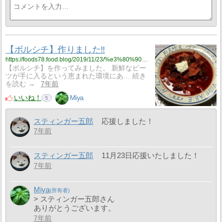
【ボルシチ】作りました‼
https://foods78.food.blog/2019/11/23/%e3%80%90%e3%83%9c%e3%83%ab%e3%82%b7%e3%83%81%e3%80%91%e4%bd%9c%e3%82%8a%e3%81%be%e3%81%97%e3%81%9f%e2%80%bc/
【ボルシチ】を作ってみました。 新鮮なビー
ツが手に入るという恵まれた環境にあ… 続き
を読む →
7年前
いいね！
Miya
5
スティンガー五郎
応援しました！
7年前
スティンガー五郎
11月23日応援いたしました！
7年前
Miya
> スティンガー五郎さん
ありがとうございます。
7年前