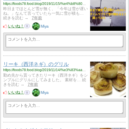
https://foods78.food.blog/2019/11/15/%e4%b8%80%e6%b0%97%e3%81%ab%e5%86%ac%e3%81%8c%e6%9d%a5%e3%81%9f%e2%80%bc/
昨日までほとんど雪が無く、「今年は雪が遅い
ね。」なんて言っていたら一気に雪が積も…
続きを読む →
7年前
いいね！
Miya
0
リーキ（西洋ネギ）のグリル
https://foods78.food.blog/2019/11/14/%e3%83%aa%e3%83%bc%e3%82%ad%ef%bc%88%e8%a5%bf%e6%b4%8b%e3%83%8d%e3%82%ae%ef%bc%89%e3%81%ae%e3%82%b0%e3%83%aa%e3%83%ab/
勤め先から貰ってきたリーキ（西洋ネギ）をシ
ンプルにグリルにしてみました。 素材を… 続
きを読む →
7年前
いいね！
Miya
0