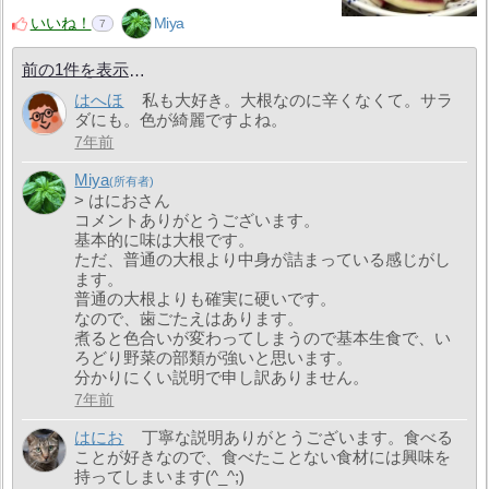
いいね！
Miya
7
前の1件を表示
はへほ
私も大好き。大根なのに辛くなくて。サラ
ダにも。色が綺麗ですよね。
7年前
Miya
> はにおさん
コメントありがとうございます。
基本的に味は大根です。
ただ、普通の大根より中身が詰まっている感じがし
ます。
普通の大根よりも確実に硬いです。
なので、歯ごたえはあります。
煮ると色合いが変わってしまうので基本生食で、い
ろどり野菜の部類が強いと思います。
分かりにくい説明で申し訳ありません。
7年前
はにお
丁寧な説明ありがとうございます。食べる
ことが好きなので、食べたことない食材には興味を
持ってしまいます(^_^;)