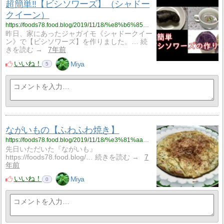
超簡単‼【ビシソワーズ】（シャドー
クイーン）
https://foods78.food.blog/2019/11/18/%e8%b6%85%e7%b0%a1%e5%8d%98%e2%80%bc%e3%80%90%e3%83%93%e3%82%b7%e3%82%bd%e3%83%af%e3%83%bc%e3%82%ba%e3%80%91%ef%bc%88%e3%82%b7%e3%83%a3%e3%83%89%e3%83%bc%e3%82%af%e3%82%a4%e3%83%bc%e3%83%b3%ef%bc%89/
昨日、家にあったジャガイモ《シャドークイー
ン》で【ビシソワーズ】を作りました。… 続
きを読む →
7年前
いいね！
Miya
5
ながいもの【ふわふわ焼き】
https://foods78.food.blog/2019/11/18/%e3%81%aa%e3%81%8c%e3%81%84%e3%82%82%e3%81%ae%e3%80%90%e3%81%b5%e3%82%8f%e3%81%b5%e3%82%8f%e7%84%bc%e3%81%8d%e3%80%91/
先日いただいた『ながいも』
https://foods78.food.blog/… 続きを読む →
7
年前
いいね！
Miya
0