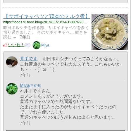
【サボイキャベツと鶏肉のミルク煮】
https://foods78.food.blog/2019/11/23/%e3%80%90%e3%82%b5%e3%83%9c%e3%82%a4%e3%82%ad%e3%83%a3%e3%83%99%e3%83%84%e3%81%a8%e9%b6%8f%e8%82%89%e3%81%ae%e3%83%9f%e3%83%ab%e3%82%af%e7%85%ae%e3%80%91/
昨日ボルシチを作る際、サボイキャベツを多く
切り過ぎました。 そのサボイキャベ… 続きを
読む →
7年前
いいね！
Miya
6
井手です
明日ボルシチつくってみようかなぁ～。
これ普通のキャベツでも大丈夫そう。これもいいか
も・・・(´･ω･｀)
7年前
Miya
> 井手ですさん
コメントありがとうございます。
普通のキャベツで全然問題ないです。
たまたま手に入ったのがサボイキャベツだったの
で、それを使いました。
普通のキャベツのほうが甘みは出ると思います。
7年前