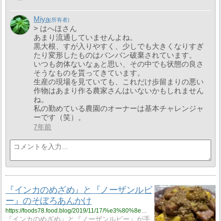
Miya
> はへほさん
あまり流通していませんよね。
黒大根、すが入りやすく、少しでも大きくなりすぎ
たり変形したものはバンバン破棄されています。
いつも勿体ないなぁと思い、その中でも状態の良さ
そうなものを貰ってきています。
生産の現場を見ていても、これだけ歩留まりの悪い
作物はあまり作る農家さんはいないかもしれません
ね。
私の勤めている農園のオーナーは基本チャレンジャ
ーです（笑）。
7年前
『インカのめざめ』と『ノーザンルビ
ー』のそぼろあんかけ
https://foods78.food.blog/2019/11/17/%e3%80%8e%e3%82%a4%e3%83%b3%e3%82%ab%e3%81%ae%e3%82%81%e3%81%96%e3%82%81%e3%80%8f%e3%81%a8%e3%80%8e%e3%83%8e%e3%83%bc%e3%82%b6%e3%83%b3%e3%83%ab%e3%83%93%e3%83%bc%e3%80%8f%e3%81%ae%e3%81%9d%e3%81%bc/
『インカのめざめ』と『ノーザンルビー』が手