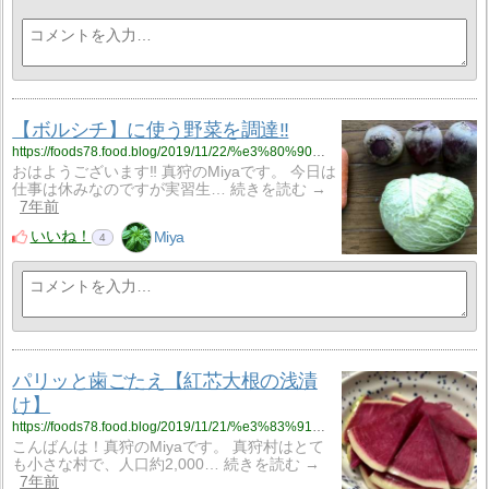
【ボルシチ】に使う野菜を調達‼
https://foods78.food.blog/2019/11/22/%e3%80%90%e3%83%9c%e3%83%ab%e3%82%b7%e3%83%81%e3%80%91%e3%81%ab%e4%bd%bf%e3%81%86%e9%87%8e%e8%8f%9c%e3%82%92%e8%aa%bf%e9%81%94%e2%80%bc/
おはようございます‼ 真狩のMiyaです。 今日は
仕事は休みなのですが実習生… 続きを読む →
7年前
いいね！
Miya
4
パリッと歯ごたえ【紅芯大根の浅漬
け】
https://foods78.food.blog/2019/11/21/%e3%83%91%e3%83%aa%e3%83%83%e3%81%a8%e6%ad%af%e3%81%94%e3%81%9f%e3%81%88%e3%80%90%e7%b4%85%e8%8a%af%e5%a4%a7%e6%a0%b9%e3%81%ae%e6%b5%85%e6%bc%ac%e3%81%91%e3%80%91/
こんばんは！真狩のMiyaです。 真狩村はとて
も小さな村で、人口約2,000… 続きを読む →
7年前