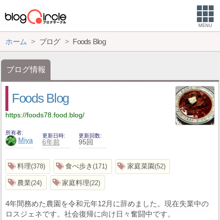
MENU
ホーム
ブログ
Foods Blog
ブログ情報
Foods Blog
https://foods78.food.blog/
所有者
更新日時
更新回数
Miya
6年前
95回
料理
食べ歩き
家庭菜園
378
171
52
農業
家庭料理
24
22
4年間務めた農園を令和元年12月に辞めました。現在失業中の
ロスジェネです。社会復帰に向け日々奮闘中です。