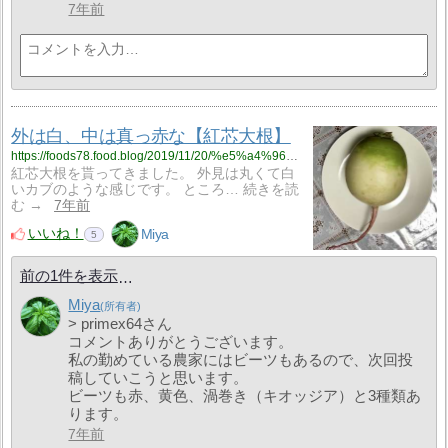
7年前
外は白、中は真っ赤な【紅芯大根】
https://foods78.food.blog/2019/11/20/%e5%a4%96%e3%81%af%e7%99%bd%e3%80%81%e4%b8%ad%e3%81%af%e7%9c%9f%e3%81%a3%e8%b5%a4%e3%81%aa%e3%80%90%e7%b4%85%e8%8a%af%e5%a4%a7%e6%a0%b9%e3%80%91/
紅芯大根を貰ってきました。 外見は丸くて白
いカブのような感じです。 ところ… 続きを読
む →
7年前
いいね！
Miya
5
前の1件を表示
Miya
> primex64さん
コメントありがとうございます。
私の勤めている農家にはビーツもあるので、次回投
稿していこうと思います。
ビーツも赤、黄色、渦巻き（キオッジア）と3種類あ
ります。
7年前