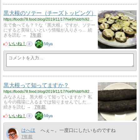
黒大根のソテー（チーズトッピング）
https://foods78.food.blog/2019/11/17/%e9%bb%92%e5%a4%a7%e6%a0%b9%e3%81%ae%e3%82%bd%e3%83%86%e3%83%bc%ef%bc%88%e3%83%81%e3%83%bc%e3%82%ba%e3%83%88%e3%83%83%e3%83%94%e3%83%b3%e3%82%b0%ef%bc%89/
生で食べても？？な『黒大根』ですが、ソテー
にすると美味しいという情報が入りさっ… 続
きを読む →
7年前
いいね！
Miya
2
黒大根って知ってますか？
https://foods78.food.blog/2019/11/17/%e9%bb%92%e5%a4%a7%e6%a0%b9%e3%81%a3%e3%81%a6%e7%9f%a5%e3%81%a3%e3%81%a6%e3%81%be%e3%81%99%e3%81%8b%ef%bc%9f/
みなさんは、黒大根って知っていますか？ 私
も今の職場に入るまでは知りませんでした…
続きを読む →
7年前
いいね！
Miya
3
はへほ
へぇ～。一度口にしたいものですね
7年前