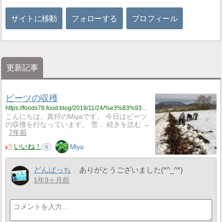
サイトに移動
フォローする
プロフィール
更新記事
ビーツの収穫
https://foods78.food.blog/2019/11/24/%e3%83%93%e3%83%bc%e3%83%84%e3%81%ae%e5%8f%8e%e7%a9%ab/
こんにちは。真狩のMiyaです。 今日はビーツ
の収穫を行なっています。 雪… 続きを読む →
7年前
いいね！
Miya
6
どんぱっち
ありがとうございました(*^_^*)
1年9ヶ月前