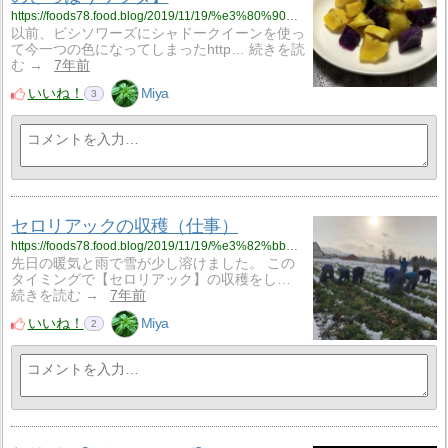
https://foods78.food.blog/2019/11/19/%e3%80%90%e3%82%a4%e3%83%b3%e3%82%ab%e3%81%ae%e3%82%81%e3%81%96%e3%82%81%e3%81%a8%e3%82%b7%e3%83%a3%e3%83%89%e3%83%bc%e3%82%af%e3%82%a4%e3%83%bc%e3%83%b3%e3%81%ae%e3%81%95%e3%81%a3%e3%81%b1%e3%82%8a/
以前、ビシソワーズにシャドークイーンを使っ
て今一つの色になってしまったhttp… 続きを読
む →
7年前
いいね！
Miya
3
セロリアックの収穫（仕事）
https://foods78.food.blog/2019/11/19/%e3%82%bb%e3%83%ad%e3%83%aa%e3%82%a2%e3%83%83%e3%82%af%e3%81%ae%e5%8f%8e%e7%a9%ab%ef%bc%88%e4%bb%95%e4%ba%8b%ef%bc%89/
先日の暖気と雨で雪が少し溶けました。 この
タイミングで【セロリアック】の収穫をし…
続きを読む →
7年前
いいね！
Miya
2