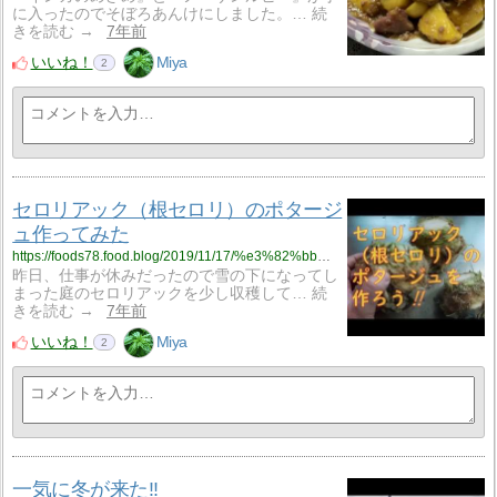
に入ったのでそぼろあんけにしました。… 続
きを読む →
7年前
いいね！
Miya
2
セロリアック（根セロリ）のポタージ
ュ作ってみた
https://foods78.food.blog/2019/11/17/%e3%82%bb%e3%83%ad%e3%83%aa%e3%82%a2%e3%83%83%e3%82%af%ef%bc%88%e6%a0%b9%e3%82%bb%e3%83%ad%e3%83%aa%ef%bc%89%e3%81%ae%e3%83%9d%e3%82%bf%e3%83%bc%e3%82%b8%e3%83%a5%e4%bd%9c%e3%81%a3%e3%81%a6%e3%81%bf/
昨日、仕事が休みだったので雪の下になってし
まった庭のセロリアックを少し収穫して… 続
きを読む →
7年前
いいね！
Miya
2
一気に冬が来た‼