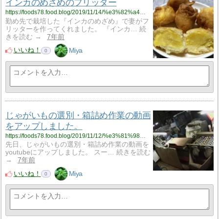
インカのめざめのフリッター
https://foods78.food.blog/2019/11/14/%e3%82%a4%e3%83%b3%e3%82%ab%e3%81%ae%e3%82%81%e3%81%96%e3%82%81%e3%81%ae%e3%83%95%e3%83%aa%e3%83%83%e3%82%bf%e3%83%bc/
勤め先で栽培した『インカのめざめ』で妻がフ
リッターを作ってくれました。 『インカ… 続
きを読む →
7年前
いいね！
Miya
0
じゃがいもの選別・箱詰め作業の動画
をアップしました。
https://foods78.food.blog/2019/11/12/%e3%81%98%e3%82%83%e3%81%8c%e3%81%84%e3%82%82%e3%81%ae%e9%81%b8%e5%88%a5%e3%83%bb%e7%ae%b1%e8%a9%b0%e3%82%81%e4%bd%9c%e6%a5%ad%e3%81%ae%e5%8b%95%e7%94%bb%e3%82%92%e3%82%a2%e3%83%83%e3%83%97%e3%81%97/
先日、じゃがいもの選別・箱詰め作業の動画を
youtubeにアップしました。 スー… 続きを読む
→
7年前
いいね！
Miya
0