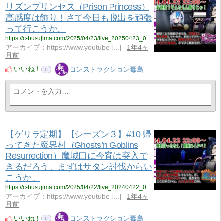
リズンプリンセス（Prison Princess）
高感度は飾り！さて今日も脱出を頑張
って行こうか。
https://c-busujima.com/2025/04/23/live_20250423_001/
アーカイブ：https://www.youtube [...]
1年4ヶ
月前
いいね！
コンストラクション毒島
0
【ゲリラ定期】【シーズン３】#10 帰
ってきた魔界村（Ghosts’n Goblins
Resurrection）魔城口に今宵は突入で
きるだろう。まずはサタン討伐からい
こうか。
https://c-busujima.com/2025/04/22/live_20240422_002/
アーカイブ：https://www.youtube [...]
1年4ヶ
月前
いいね！
コンストラクション毒島
0