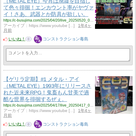
（METAL EYE）今宵は廃墟を目指し
て色々徘徊！エンカウント率がヤヴァ
イ！さあ、武器とか防具が欲しい。
https://c-busujima.com/2025/04/20/live_20250520_001/
アーカイブ：https://www.youtube [...]
1年4ヶ
月前
いいね！
コンストラクション毒島
0
【ゲリラ定期】#1 メタル・アイ
（METAL EYE）1993年にリリースさ
れた近未来RPG！鬼畜もん甘美で過
酷な世界を徘徊するぜぇ。
https://c-busujima.com/2025/04/17/live_20250417_001/
アーカイブ：https://www.youtube [...]
1年4ヶ
月前
いいね！
コンストラクション毒島
0