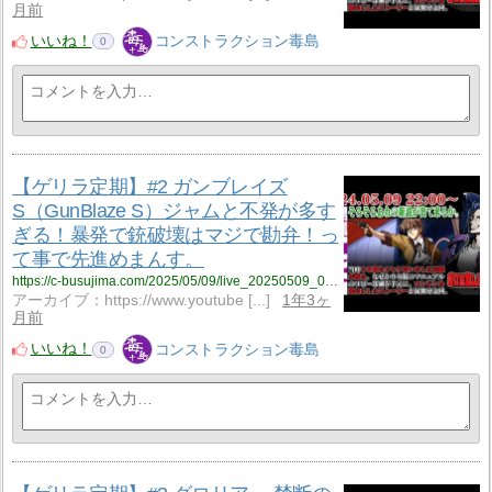
月前
いいね！
コンストラクション毒島
0
【ゲリラ定期】#2 ガンブレイズ
S（GunBlaze S）ジャムと不発が多す
ぎる！暴発で銃破壊はマジで勘弁！っ
て事で先進めまんす。
https://c-busujima.com/2025/05/09/live_20250509_001/
アーカイブ：https://www.youtube [...]
1年3ヶ
月前
いいね！
コンストラクション毒島
0