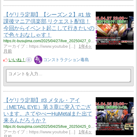
【ゲリラ定期】【シーズン２】#1 放
課後マニア倶楽部 リクエスト配信！
今回からイベント起こして行きたいの
で色々おなしゃす！
https://c-busujima.com/2025/04/27/live_20250427_001/
アーカイブ：https://www.youtube [...]
1年4ヶ
月前
いいね！
コンストラクション毒島
0
【ゲリラ定期】#3 メタル・アイ
（METAL EYE）第３章に突入でござ
います。さてやべーHuMetalまた出て
来るんだろうか？
https://c-busujima.com/2025/04/25/live_20250425_001/
アーカイブ：https://www.youtube [...]
1年4ヶ
月前