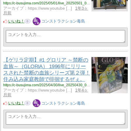
https://c-busujima.com/2025/05/01/live_20250501_001/
アーカイブ：https://www.youtube [...]
1年3ヶ
月前
いいね！
コンストラクション毒島
0
【ゲリラ定期】#1 グロリア ～禁断の
血族～（GLORIA） 1996年にリリー
スされた禁断の血族シリーズ第２弾！
住み込み家庭教師で徘徊するぜぇ。
https://c-busujima.com/2025/04/30/live_20250430_001/
アーカイブ：https://www.youtube [...]
1年4ヶ
月前
いいね！
コンストラクション毒島
0