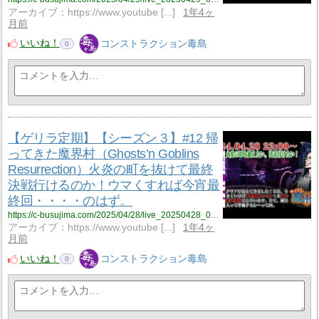
アーカイブ：https://www.youtube [...]
1年4ヶ
月前
いいね！
コンストラクション毒島
0
【ゲリラ定期】【シーズン３】#12 帰
ってきた魔界村（Ghosts’n Goblins
Resurrection）火炎の町を抜けて最終
決戦行けるのか！ウマくすれば今宵最
終回・・・・のはず。
https://c-busujima.com/2025/04/28/live_20250428_001/
アーカイブ：https://www.youtube [...]
1年4ヶ
月前
いいね！
コンストラクション毒島
0