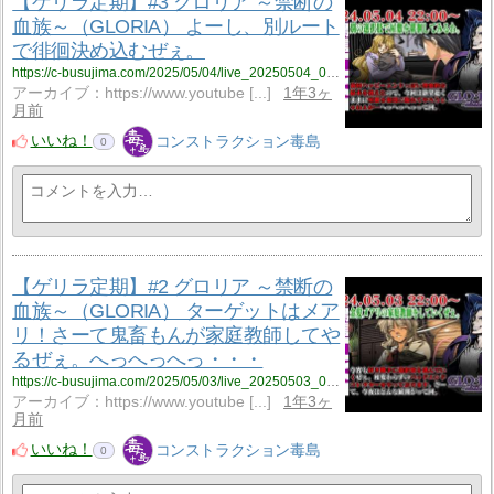
【ゲリラ定期】#3 グロリア ～禁断の
血族～（GLORIA） よーし、別ルート
で徘徊決め込むぜぇ。
https://c-busujima.com/2025/05/04/live_20250504_001/
アーカイブ：https://www.youtube [...]
1年3ヶ
月前
いいね！
コンストラクション毒島
0
【ゲリラ定期】#2 グロリア ～禁断の
血族～（GLORIA） ターゲットはメア
リ！さーて鬼畜もんが家庭教師してや
るぜぇ。へっへっへっ・・・
https://c-busujima.com/2025/05/03/live_20250503_001/
アーカイブ：https://www.youtube [...]
1年3ヶ
月前
いいね！
コンストラクション毒島
0