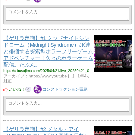
【ゲリラ定期】#1 ミッドナイトシン
ドローム（Midnight Syndrome）JK達
と徘徊する探索型ホラーフリーゲーム
アドベンチャー！久々のホラーゲーム
配信。たぶん。
https://c-busujima.com/2025/04/21/live_20250421_001/
アーカイブ：https://www.youtube [...]
1年4ヶ
月前
いいね！
コンストラクション毒島
0
【ゲリラ定期】#2 メタル・アイ