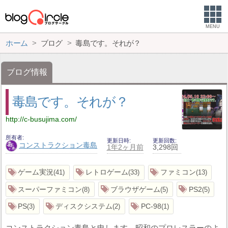
MENU
ホーム
ブログ
毒島です。それが？
ブログ情報
毒島です。それが？
http://c-busujima.com/
所有者
更新日時
更新回数
コンストラクション毒島
1年2ヶ月前
3,298回
ゲーム実況
レトロゲーム
ファミコン
41
33
13
スーパーファミコン
ブラウザゲーム
PS2
8
5
5
PS
ディスクシステム
PC-98
3
2
1
コンストラクション毒島と申します。昭和のプロレスラーのよ