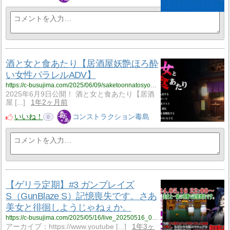
酒と女と食あたり【居酒屋妖艶ほろ酔
い女性パラレルADV】
https://c-busujima.com/2025/06/09/saketoonnatosyokuatari/
2025年6月9日公開！ 酒と女と食あたり【居酒
屋 [...]
1年2ヶ月前
いいね！
コンストラクション毒島
0
【ゲリラ定期】#3 ガンブレイズ
S（GunBlaze S）記憶喪失です。さあ
美女と徘徊しようじゃねぇか。
https://c-busujima.com/2025/05/16/live_20250516_001/
アーカイブ：https://www.youtube [...]
1年3ヶ