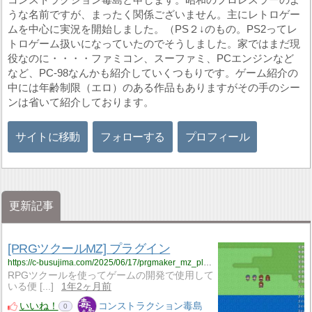
うな名前ですが、まったく関係ございません。主にレトロゲー
ムを中心に実況を開始しました。（PS２↓のもの。PS2ってレ
トロゲーム扱いになっていたのでそうしました。家ではまだ現
役なのに・・・・ファミコン、スーファミ、PCエンジンなど
など、PC-98なんかも紹介していくつもりです。ゲーム紹介の
中には年齢制限（エロ）のある作品もありますがその手のシー
ンは省いて紹介しております。
サイトに移動
フォローする
プロフィール
更新記事
[PRGツクールMZ] プラグイン
https://c-busujima.com/2025/06/17/prgmaker_mz_plugin/
RPGツクールを使ってゲームの開発で使用して
いる便 [...]
1年2ヶ月前
いいね！
コンストラクション毒島
0