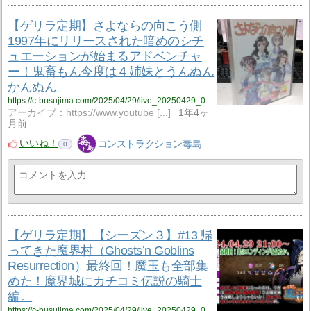
【ゲリラ定期】さよならの向こう側
1997年にリリースされた暗めのシチ
ュエーションが始まるアドベンチャ
ー！鬼畜もん今度は４姉妹とうんぬん
かんぬん。
https://c-busujima.com/2025/04/29/live_20250429_002/
アーカイブ：https://www.youtube [...]
1年4ヶ
月前
いいね！
コンストラクション毒島
0
【ゲリラ定期】【シーズン３】#13 帰
ってきた魔界村（Ghosts’n Goblins
Resurrection）最終回！魔玉も全部集
めた！魔界城にカチコミ伝説の騎士
編。
https://c-busujima.com/2025/04/29/live_20250429_001/