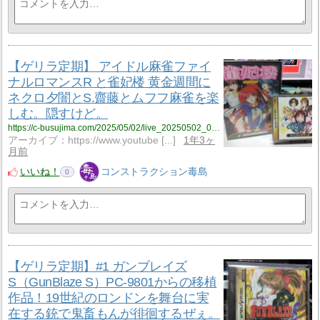
【ゲリラ定期】 アイドル麻雀ファイ
ナルロマンスR と雀妃楼 黄金週間に
ネクロ夕闇とS.齋藤とムフフ麻雀を楽
しむ。隠すけど。
https://c-busujima.com/2025/05/02/live_20250502_001/
アーカイブ：https://www.youtube [...]
1年3ヶ
月前
いいね！
コンストラクション毒島
0
【ゲリラ定期】#1 ガンブレイズ
S（GunBlaze S）PC-9801からの移植
作品！19世紀のロンドンを舞台に実
在する銃で鬼畜もんが徘徊するぜぇ。