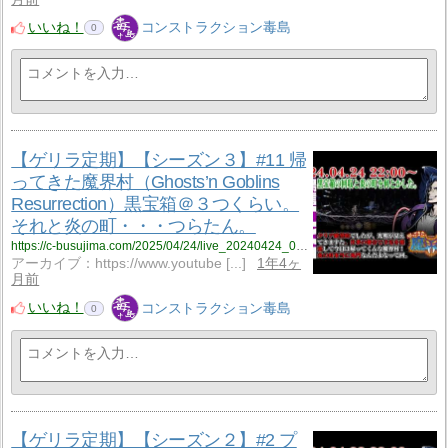
いいね！
コンストラクション毒島
0
【ゲリラ定期】【シーズン３】#11 帰
ってきた魔界村（Ghosts’n Goblins
Resurrection）黒宝箱＠３つくらい。
それと炎の町・・・つらたん。
https://c-busujima.com/2025/04/24/live_20240424_002/
アーカイブ：https://www.youtube [...]
1年4ヶ
月前
いいね！
コンストラクション毒島
0
【ゲリラ定期】【シーズン２】#2 プ