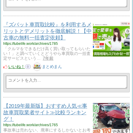
『ズバット車買取比較』を利用するメ
リットとデメリットを徹底解説！【中
古車の無料一括査定依頼】
https://tubelife.work/archives/1785
「クルマをできるだけ高く買い取ってもらいた
い！」と調べていくとどうやら車買取の一括査
定サービスという…
7年前
いいね！
まとめまん
0
【2019年最新版】おすすめ人気≪事
故車買取業者サイト≫比較ランキン
グ！
https://tubelife.work/archives/1765
事故車は売れない、廃車にするしかないとお考