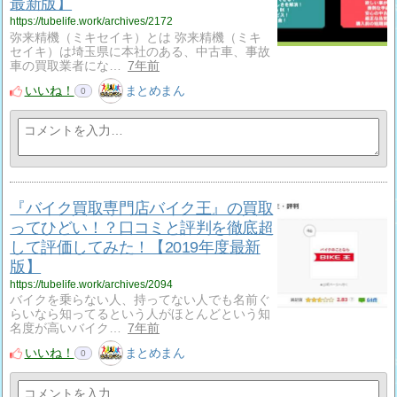
最新版】
https://tubelife.work/archives/2172
弥来精機（ミキセイキ）とは 弥来精機（ミキ
セイキ）は埼玉県に本社のある、中古車、事故
車の買取業者にな…
7年前
いいね！
まとめまん
0
『バイク買取専門店バイク王』の買取
ってひどい！？口コミと評判を徹底超
して評価してみた！【2019年度最新
版】
https://tubelife.work/archives/2094
バイクを乗らない人、持ってない人でも名前ぐ
らいなら知ってるという人がほとんどという知
名度が高いバイク…
7年前
いいね！
まとめまん
0