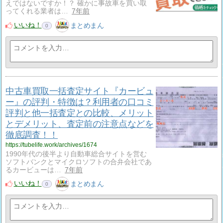
えではないですか！？ 確かに事故車を買い取
ってくれる業者は…
7年前
いいね！
まとめまん
0
中古車買取一括査定サイト『カービュ
ー』の評判・特徴は？利用者の口コミ
評判と他一括査定との比較、メリット
とデメリット、査定前の注意点などを
徹底調査！！
https://tubelife.work/archives/1674
1990年代の後半より自動車総合サイトを営む
ソフトバンクとマイクロソフトの合弁会社であ
るカービューは…
7年前
いいね！
まとめまん
0