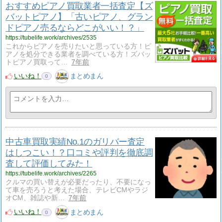
おすすめピアノ買取業者一括査定【ズ
バットピアノ】「古いピアノ、グラン
ドピアノ売るならどこがいい！？」
https://tubelife.work/archives/2535
これからピアノを売りたいと思っている方！ピ
アノを処分できる業者を調べている方！ズバッ
トピアノ買取って…
7年前
いいね！
まとめまん
0
中古車買取実績No.1のガリバー査定
はしつこい！？口コミや評判を徹底調
査して評価してみた！
https://tubelife.work/archives/2265
クルマの買い替えが必要だったり、不要になっ
て車を売ろうと考えた場合、テレビCMやラジ
オCM、雑誌や新…
7年前
いいね！
まとめまん
0