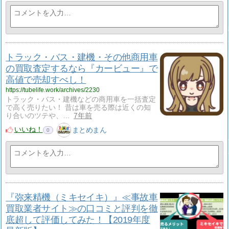
トラック・バス・建機・その他商用車
の買取査定するなら『カービュー』で
高値で売却すべし！
https://tubelife.work/archives/2230
トラック・バス・建機などの商用車を一括査定
で高く売りたい！ 昔は車を売る際は近くの知
り合いのツテや、…
7年前
いいね！
まとめまん
0
『弥来精機（ミキセイキ）』≪事故車
買取業者サイト≫の口コミと評判を徹
底超して評価してみた！【2019年度