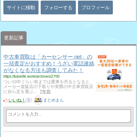
サイトに移動
フォローする
プロフィール
更新記事
中古車買取は「カーセンサー.net」の
一括査定がおすすめ！うざい電話連絡
がなくなる方法も調査してみた！
https://tubelife.work/archives/2700
つい10年ぐらい前までは愛車を売るとなると、
メーカー直販店の下取りや実際の中古車買取店
に自ら足を運ぶ…
7年前
いいね！
まとめまん
0