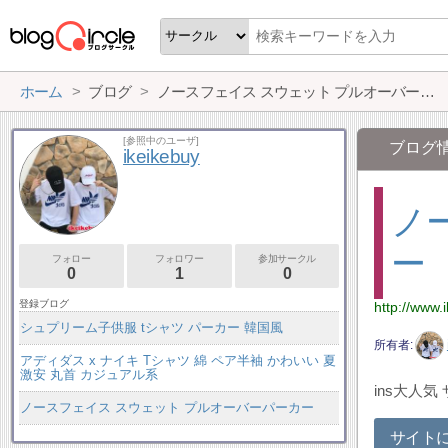
ホーム
ブログ
ノースフェイス スウェット プルオーバーパーカー
[参照中のユーザ]
ブログ
ikeikebuy
ノ
ー
フォロー
フォロワー
参加サークル
0
1
0
登録ブログ
http://www.
シュプリーム子供服 tシャツ パーカー 韓国風
所有者
アディダス x ナイキ Tシャツ 綿 ペア半袖 かわいい 夏
激安 丸首 カジュアル系
ins大人気
ノースフェイス スウェット プルオーバーパーカー
サイト