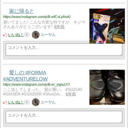
家に帰ると
https://www.instagram.com/p/B-wfCsLpNvK/
届いてました! こんな大変な時ですが、キジマ
さんありがとうございます!
6年前
いいね！
ユーヤん
0
愛しの #FORMA
#ADVENTURELOW
https://www.instagram.com/p/B-er_yqpuU7/
ここ迄してしまった。 愛が重い。 #SUZUKI
#GIXXER #GSX250R #ShotOni…
6年前
いいね！
ユーヤん
0