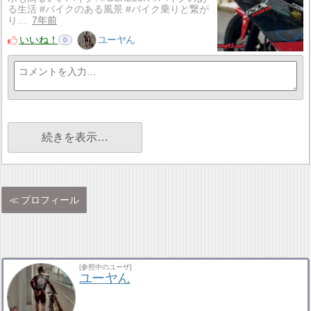
る生活 #バイクのある風景 #バイク乗りと繋が
り…
7年前
いいね！
ユーヤん
0
続きを表示…
プロフィール
[参照中のユーザ]
ユーヤん