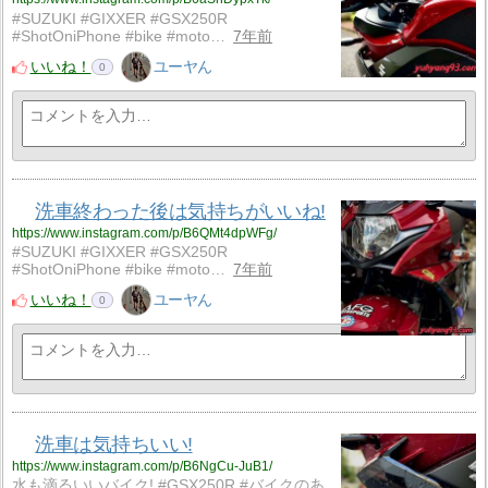
#SUZUKI #GIXXER #GSX250R
#ShotOniPhone #bike #moto…
7年前
いいね！
ユーヤん
0
洗車終わった後は気持ちがいいね!
https://www.instagram.com/p/B6QMt4dpWFg/
#SUZUKI #GIXXER #GSX250R
#ShotOniPhone #bike #moto…
7年前
いいね！
ユーヤん
0
洗車は気持ちいい!
https://www.instagram.com/p/B6NgCu-JuB1/
水も滴るいいバイク! #GSX250R #バイクのあ