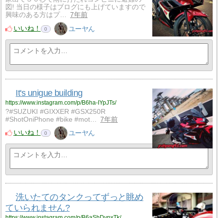
図! 当日の様子はブログにも上げていますので
興味のある方はプ…
7年前
いいね！
ユーヤん
0
It's unigue building
https://www.instagram.com/p/B6ha-IYpJTs/
?#SUZUKI #GIXXER #GSX250R
#ShotOniPhone #bike #mot…
7年前
いいね！
ユーヤん
0
洗いたてのタンクってずっと眺め
ていられません?
https://www.instagram.com/p/B6aShDypxTk/