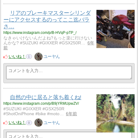
リアのブレーキマスターシリンダ
ーにアクセスするのってここ迄バラ
さ…
https://www.instagram.com/p/B-HVqP-pTP_/
なきゃいけないんだよね?もっと楽に行けない
んかな? #SUZUKI #GIXXER #GSX250R…
6年
前
いいね！
ユーヤん
1
自然の中に居ると落ち着くね!
https://www.instagram.com/p/B9jYRMUpwZV/
#SUZUKI #GIXXER #GSX250R
#ShotOniPhone #bike #moto…
6年前
いいね！
ユーヤん
0