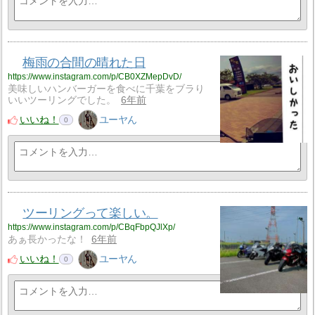
梅雨の合間の晴れた日
https://www.instagram.com/p/CB0XZMepDvD/
美味しいハンバーガーを食べに千葉をブラり
いいツーリングでした。
6年前
いいね！
ユーヤん
0
ツーリングって楽しい。
https://www.instagram.com/p/CBqFbpQJlXp/
あぁ長かったな！
6年前
いいね！
ユーヤん
0