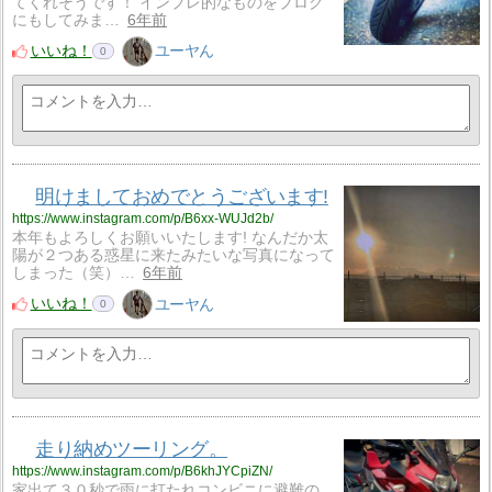
てくれそうです！ インプレ的なものをブログ
にもしてみま…
6年前
いいね！
ユーヤん
0
明けましておめでとうございます!
https://www.instagram.com/p/B6xx-WUJd2b/
本年もよろしくお願いいたします! なんだか太
陽が２つある惑星に来たみたいな写真になって
しまった（笑）…
6年前
いいね！
ユーヤん
0
走り納めツーリング。
https://www.instagram.com/p/B6khJYCpiZN/
家出て３０秒で雨に打たれコンビニに避難の