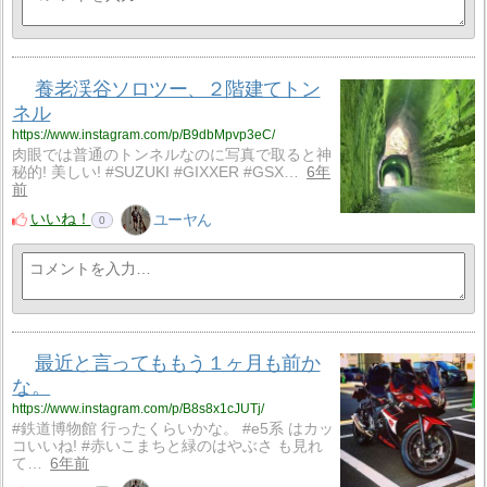
養老渓谷ソロツー、２階建てトン
ネル
https://www.instagram.com/p/B9dbMpvp3eC/
肉眼では普通のトンネルなのに写真で取ると神
秘的! 美しい! #SUZUKI #GIXXER #GSX…
6年
前
いいね！
ユーヤん
0
最近と言ってももう１ヶ月も前か
な。
https://www.instagram.com/p/B8s8x1cJUTj/
#鉄道博物館 行ったくらいかな。 #e5系 はカッ
コいいね! #赤いこまちと緑のはやぶさ も見れ
て…
6年前