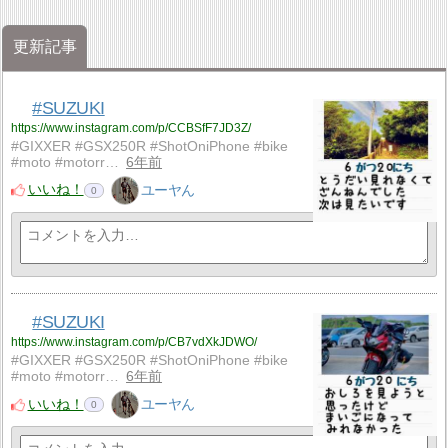
更新記事
#SUZUKI
https://www.instagram.com/p/CCBSfF7JD3Z/
#GIXXER #GSX250R #ShotOniPhone #bike
#moto #motorr…
6年前
いいね！
ユーヤん
0
#SUZUKI
https://www.instagram.com/p/CB7vdXkJDWO/
#GIXXER #GSX250R #ShotOniPhone #bike
#moto #motorr…
6年前
いいね！
ユーヤん
0