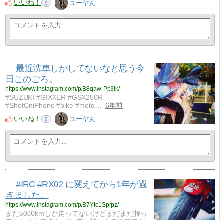
いいね！
ユーヤん
0
最近洗車しかしてないなと思う今
日このごろ。
https://www.instagram.com/p/B8qaw-Pp3Ik/
#SUZUKI #GIXXER #GSX250R
#ShotOniPhone #bike #moto…
6年前
いいね！
ユーヤん
0
#IRC #RX02 に変えてから1年が過
ぎました。
https://www.instagram.com/p/B7Ytc1Sprpz/
まだ5000kmしか走ってないけどまだまだ持っ