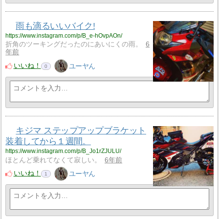
雨も滴るいいバイク!
https://www.instagram.com/p/B_e-hOvpAOn/
折角のツーキングだったのにあいにくの雨。
6
年前
いいね！
ユーヤん
0
キジマ ステップアップブラケット
装着してから１週間。
https://www.instagram.com/p/B_Jo1rZJULU/
ほとんど乗れてなくて寂しい。
6年前
いいね！
ユーヤん
1