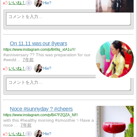
いいね！
Hie?
0
On 11.11 was our 8years
https://www.instagram.com/p/B49q_xlA1uY/
#anniversary ?? This was preparation for our
#wedd…
7年前
いいね！
Hie?
0
Noce #sunnyday ? #cheers
https://www.instagram.com/p/B47FZQZA_NF/
with this #healthy morning #smoothie ✨Have a
noce …
7年前
いいね！
Hie?
0