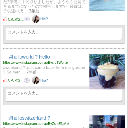
た?準備に手間取りましたが、ようやく公開で
きるまでになったので報告します?‍♀️ 経緯は、
子供達の成…
7年前
いいね！
Hie?
0
#helloworld ? Hello
https://www.instagram.com/p/BycidTWolIz/
#weekend ? Just came back from our garden
? So man…
7年前
いいね！
Hie?
0
#helloswitzerland ?
https://www.instagram.com/p/ByZsmEfgV-r/