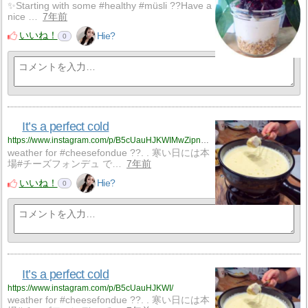
✨Starting with some #healthy #müsli ??Have a
nice …
7年前
いいね！
Hie?
0
It’s a perfect cold
https://www.instagram.com/p/B5cUauHJKWIMwZipndMEq8hpU5bRgTq-LaAQeQ0/
weather for #cheesefondue ??. . 寒い日には本
場#チーズフォンデュ で…
7年前
いいね！
Hie?
0
It’s a perfect cold
https://www.instagram.com/p/B5cUauHJKWI/
weather for #cheesefondue ??. . 寒い日には本