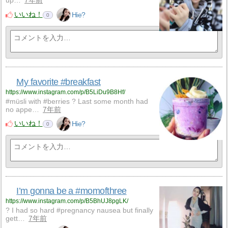
up…
7年前
いいね！
Hie?
0
My favorite #breakfast
https://www.instagram.com/p/B5LiDu9B8Hf/
#müsli with #berries ? Last some month had
no appe…
7年前
いいね！
Hie?
0
I’m gonna be a #momofthree
https://www.instagram.com/p/B5BhUJ8pgLK/
? I had so hard #pregnancy nausea but finally
gett…
7年前