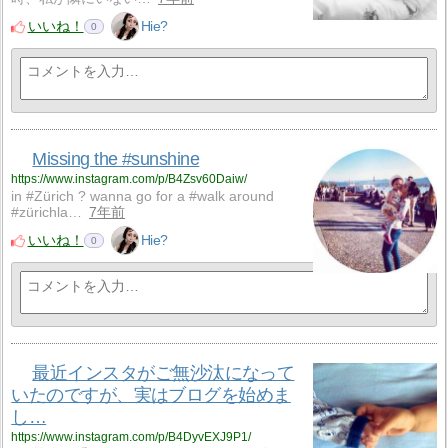
いいね！
Hie?
0
Missing the #sunshine
https://www.instagram.com/p/B4Zsv60Daiw/
in #Zürich ? wanna go for a #walk around
#zürichla…
7年前
いいね！
Hie?
0
最近インスタがご無沙汰になって
いたのですが、実はブログを始めま
し…
https://www.instagram.com/p/B4DyvEXJ9P1/