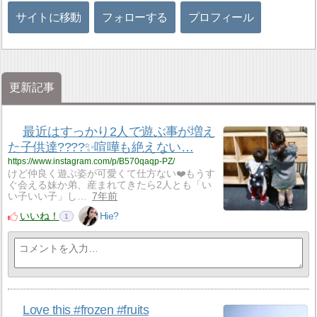
サイトに移動
フォローする
プロフィール
更新記事
最近はすっかり2人で遊ぶ事が増え
た子供達????✨喧嘩も絶えない…
https://www.instagram.com/p/B570qaqp-PZ/
けど仲良く遊ぶ姿が可愛くて仕方ない❤️もうす
ぐ会える妹か弟、産まれてきたら2人とも「い
い子いい子」し…
7年前
いいね！
Hie?
1
Love this #frozen #fruits