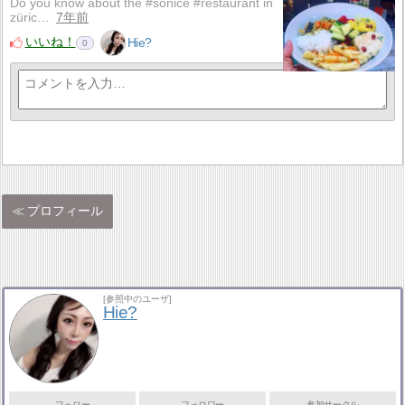
Do you know about the #sonice #restaurant in
züric…
7年前
いいね！
Hie?
0
プロフィール
[参照中のユーザ]
Hie?
フォロー
フォロワー
参加サークル