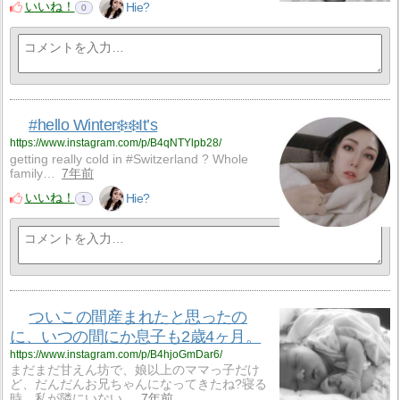
いいね！
Hie?
0
#hello Winter❄️❄️It’s
https://www.instagram.com/p/B4qNTYlpb28/
getting really cold in #Switzerland ? Whole
family…
7年前
いいね！
Hie?
1
ついこの間産まれたと思ったの
に、いつの間にか息子も2歳4ヶ月。
https://www.instagram.com/p/B4hjoGmDar6/
まだまだ甘えん坊で、娘以上のママっ子だけ
ど、だんだんお兄ちゃんになってきたね?寝る
時、私が隣にいない…
7年前