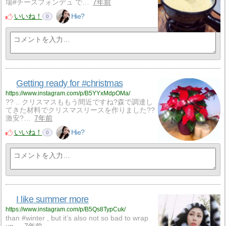
場#チーズフォンデュ で…
7年前
いいね！
Hie?
0
Getting ready for #christmas
https://www.instagram.com/p/B5YYxMdpOMa/
?? .. クリスマスももう間近ですね?森で調達し
てきた材料でクリスマスリースを作りました??
激安?…
7年前
いいね！
Hie?
0
I like summer more
https://www.instagram.com/p/B5Qs8TypCuk/
than #winter , but it’s also not so bad to wrap