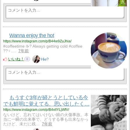
Wanna enjoy the hot
https://www.instagram.com/p/B44w9ZuJhia/
#coffeetime ☕️? Always getting cold #coffee
??‍♀️.…
7年前
いいね！
Hie?
0
もうすぐ3年が経とうとしている今
でも鮮明に覚えてる、思い出したく…
https://www.instagram.com/p/B4vlIYLjWfV/
ないけど、忘れてはいけない娘の火傷事故。本
当に一瞬の出来事で、どうする事も出来なかっ
たけど、未だに残…
7年前