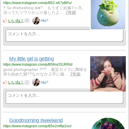
https://www.instagram.com/p/B52-eK7pBPu/
? So #refreshing ❄️❄️?. . もうすぐ妊娠7ヶ月。
治ってたツワリがぶり返したよ…
7年前
いいね！
Hie?
0
My little girl is getting
https://www.instagram.com/p/B5fmsSSJRRd/
good photographer ??? .. 最近カメラに興味を
持ち始めた娘??なかなか上手に撮…
7年前
いいね！
Hie?
1
Goodmorning #weekend
https://www.instagram.com/p/B5e2mf9p2oo/