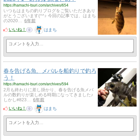
https://hamachi-tsuri.com/archives/654
いつもはまちの釣りブログをご覧いただきあり
がとうございます(^^♪ 今回の記事では、はまち
の2020…
6年前
いいね！
はまち
0
春を告げる魚、メバルを船釣りで釣ろ
う！
https://hamachi-tsuri.com/archives/594
2月も終わりに差し掛かり、春を告げる魚メバ
ルの数釣りが楽しめる時期になってきました♪
しかし#823…
6年前
いいね！
はまち
0