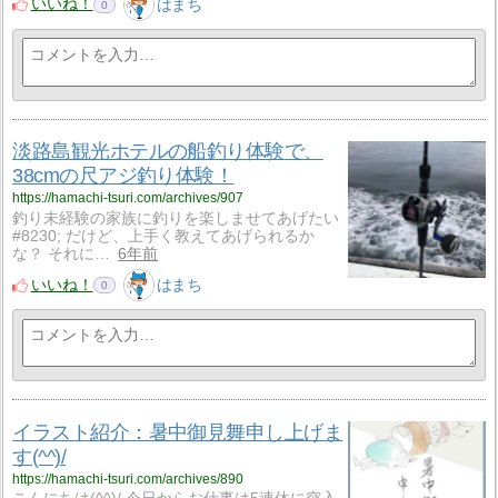
いいね！
はまち
0
淡路島観光ホテルの船釣り体験で、
38cmの尺アジ釣り体験！
https://hamachi-tsuri.com/archives/907
釣り未経験の家族に釣りを楽しませてあげたい
#8230; だけど、上手く教えてあげられるか
な？ それに…
6年前
いいね！
はまち
0
イラスト紹介：暑中御見舞申し上げま
す(^^)/
https://hamachi-tsuri.com/archives/890