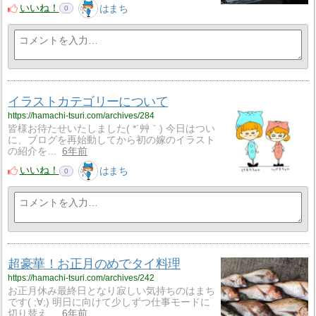
いいね！
はまち
0
イラストカテゴリーについて
https://hamachi-tsuri.com/archives/284
皆様お待たせいたしました( *´艸｀) 今日はつい
に、ブログを再始動してから初の嫁のイラスト
の紹介を…
6年前
いいね！
はまち
0
超豪華！お正月のめでタイ料理
https://hamachi-tsuri.com/archives/242
お正月休み最終日となり寂しい気持ちのはまち
です( ;∀;) 明日に向けて少しずつ仕事モードに
切り替え…
6年前