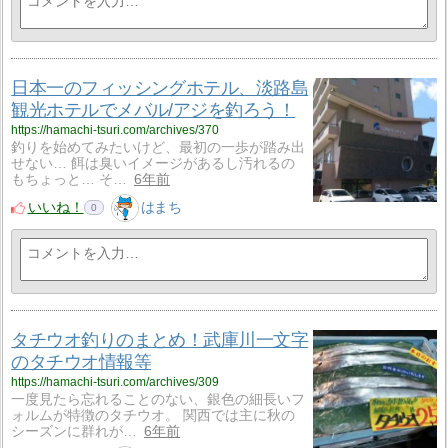
日本一のフィッシングホテル、淡路島
観光ホテルでメバル/アジを釣ろう！
https://hamachi-tsuri.com/archives/370
釣りを始めてみたいけど、最初の一歩が踏み出
せない… 餌は臭いイメージがあるし汚れるの
もちょっと… そ…
6年前
いいね！
はまち
0
タチウオ釣りのまとめ！武庫川一文字
のタチウオ情報等
https://hamachi-tsuri.com/archives/309
一度見たら忘れることのない、銀色の細長いフ
ォルムが特徴のタチウオ。 関西では主に秋の
シーズンに群れが…
6年前