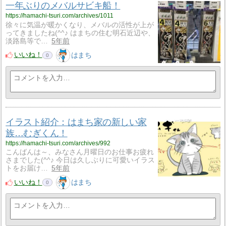
一年ぶりのメバルサビキ船！
https://hamachi-tsuri.com/archives/1011
徐々に気温が暖かくなり、メバルの活性が上が
ってきましたね(^^♪ はまちの住む明石近辺や、
淡路島等で…
5年前
いいね！
はまち
0
イラスト紹介：はまち家の新しい家
族…むぎくん！
https://hamachi-tsuri.com/archives/992
こんばんは～、みなさん月曜日のお仕事お疲れ
さまでした(^^♪ 今日は久しぶりに可愛いイラス
トをお届け…
5年前
いいね！
はまち
0