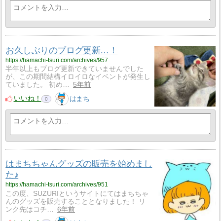
お久しぶりのブログ更新…！
https://hamachi-tsuri.com/archives/957
半年以上もブログ更新できていませんでした
が、この期間結構イロイロなイベントが発生し
ていました。 初め…
5年前
いいね！
はまち
0
はまちちゃんグッズの販売を始めまし
た♪
https://hamachi-tsuri.com/archives/951
この度、SUZURIというサイトにてはまちちゃ
んのグッズを販売することとなりました！ リ
ンク先はコチ…
6年前