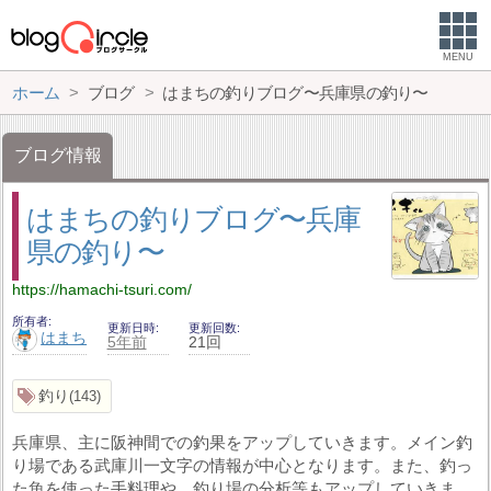
MENU
ホーム
ブログ
はまちの釣りブログ〜兵庫県の釣り〜
ブログ情報
はまちの釣りブログ〜兵庫
県の釣り〜
https://hamachi-tsuri.com/
所有者
更新日時
更新回数
はまち
5年前
21回
釣り
143
兵庫県、主に阪神間での釣果をアップしていきます。メイン釣
り場である武庫川一文字の情報が中心となります。また、釣っ
た魚を使った手料理や、釣り場の分析等もアップしていきま