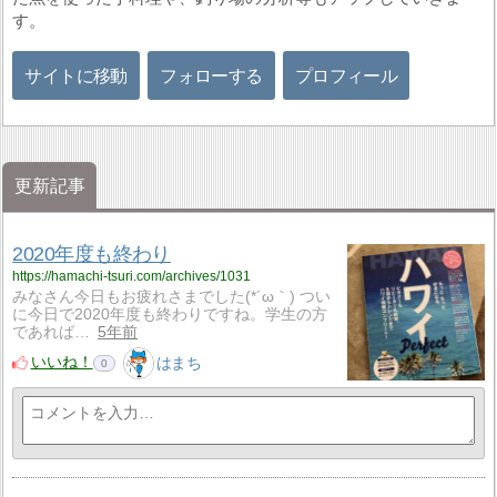
す。
サイトに移動
フォローする
プロフィール
更新記事
2020年度も終わり
https://hamachi-tsuri.com/archives/1031
みなさん今日もお疲れさまでした(*´ω｀) つい
に今日で2020年度も終わりですね。学生の方
であれば…
5年前
いいね！
はまち
0