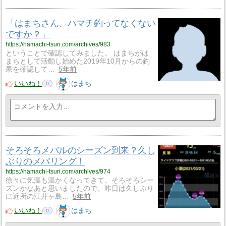
「はまちさん、ハマチ釣ってなくない
ですか？」
https://hamachi-tsuri.com/archives/983
ということで確認してみました。 はまちがは
まちとして活動し始めた2019年10月からの釣
果を確認して…
5年前
いいね！
はまち
0
そろそろメバルのシーズン到来？久し
ぶりのメバリング！
https://hamachi-tsuri.com/archives/974
徐々に気温も温かくなってきて、そろそろシー
ズンかなあと思いましたので、昨日は久しぶり
に近所の江井ヶ島…
5年前
いいね！
はまち
0