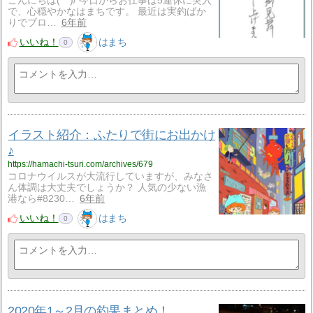
こんにちは(^^)/ 今日からお仕事は5連休に突入
で、心穏やかなはまちです。 最近は実釣ばか
りでブロ…
6年前
いいね！
はまち
0
イラスト紹介：ふたりで街にお出かけ
♪
https://hamachi-tsuri.com/archives/679
コロナウイルスが大流行していますが、みなさ
ん体調は大丈夫でしょうか？ 人気の少ない漁
港なら#8230…
6年前
いいね！
はまち
0
2020年1～2月の釣果まとめ！