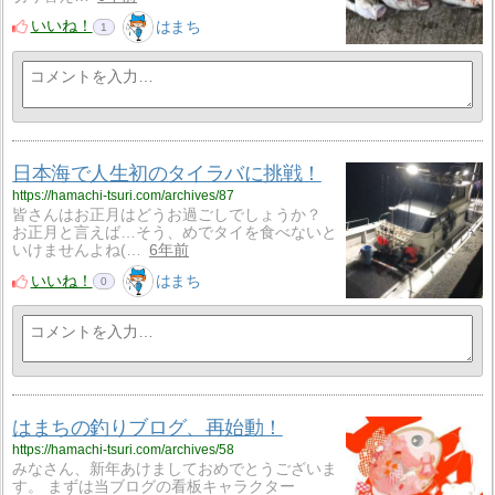
いいね！
はまち
1
日本海で人生初のタイラバに挑戦！
https://hamachi-tsuri.com/archives/87
皆さんはお正月はどうお過ごしでしょうか？
お正月と言えば…そう、めでタイを食べないと
いけませんよね(…
6年前
いいね！
はまち
0
はまちの釣りブログ、再始動！
https://hamachi-tsuri.com/archives/58
みなさん、新年あけましておめでとうございま
す。 まずは当ブログの看板キャラクター