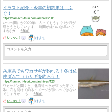
イラスト紹介：今年の初釣果は…ふ
ぐ！
https://hamachi-tsuri.com/archives/501
いつの間にか2020年に入ってもうすぐ1か月が
経とうとしています。 時間が経つのは早いで
すね( ;∀…
6年前
いいね！
はまち
0
兵庫県でもワカサギが釣れる！冬は佐
仲ダムでワカサギを釣ろう！
https://hamachi-tsuri.com/archives/423
ワカサギと聞くと、北海道の氷が張った湖で、
氷に穴を開けて釣るイメージが強いのではない
でしょうか。 も…
6年前
いいね！
はまち
0