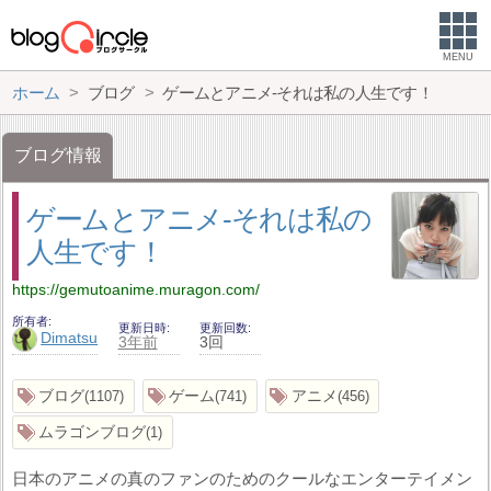
MENU
ホーム
ブログ
ゲームとアニメ-それは私の人生です！
ブログ情報
ゲームとアニメ-それは私の
人生です！
https://gemutoanime.muragon.com/
所有者
更新日時
更新回数
Dimatsu
3年前
3回
ブログ
ゲーム
アニメ
1107
741
456
ムラゴンブログ
1
日本のアニメの真のファンのためのクールなエンターテイメン