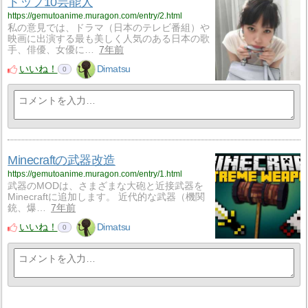
トップ10芸能人
https://gemutoanime.muragon.com/entry/2.html
私の意見では、ドラマ（日本のテレビ番組）や
映画に出演する最も美しく人気のある日本の歌
手、俳優、女優に…
7年前
いいね！
Dimatsu
0
Minecraftの武器改造
https://gemutoanime.muragon.com/entry/1.html
武器のMODは、さまざまな大砲と近接武器を
Minecraftに追加します。 近代的な武器（機関
銃、爆…
7年前
いいね！
Dimatsu
0