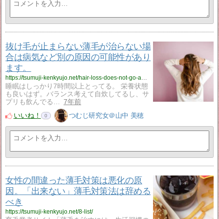
抜け毛が止まらない薄毛が治らない場
合は病気など別の原因の可能性があり
ます。
https://tsumuji-kenkyujo.net/hair-loss-does-not-go-away-even-if-i-change-lifestyle/
睡眠はしっかり7時間以上とってる。 栄養状態
も良いはず。バランス考えて自炊してるし、サ
プリも飲んでる…
7年前
いいね！
つむじ研究女＠山中 美穂
0
女性の間違った薄毛対策は悪化の原
因。「出来ない」薄毛対策法は辞める
べき
https://tsumuji-kenkyujo.net/8-list/