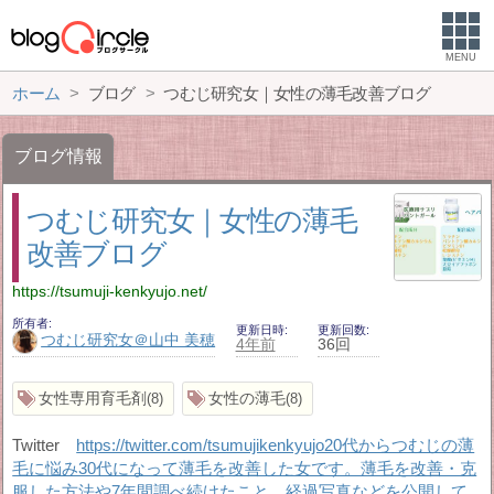
MENU
ホーム
ブログ
つむじ研究女｜女性の薄毛改善ブログ
ブログ情報
つむじ研究女｜女性の薄毛
改善ブログ
https://tsumuji-kenkyujo.net/
所有者
更新日時
更新回数
つむじ研究女＠山中 美穂
4年前
36回
女性専用育毛剤
女性の薄毛
8
8
Twitter
https://twitter.com/tsumujikenkyujo20代からつむじの薄
毛に悩み30代になって薄毛を改善した女です。薄毛を改善・克
服した方法や7年間調べ続けたこと、経過写真などを公開して