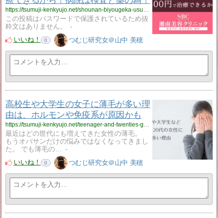
療できるから！病院は検査と薬の為！
https://tsumuji-kenkyujo.net/shounan-biyougeka-usuge/
この投稿はパスワードで保護されているため抜
粋文はありません。
-
いいね！
つむじ研究女＠山中 美穂
0
高校生や大学生の女子に薄毛が多い理
由は、ホルモンや免疫系が原因かも
https://tsumuji-kenkyujo.net/teenager-and-twenties-girls-usuge/
最近はどの世代にも増えてきた女性の薄毛。
もうオバサンだけの悩みではなくなってきまし
た。 でも薄毛の…
-
いいね！
つむじ研究女＠山中 美穂
0