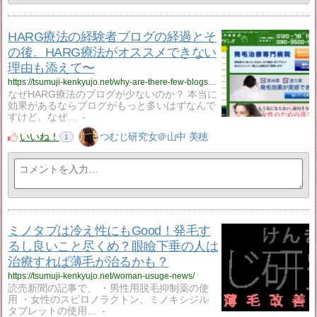
HARG療法の経験者ブログの経過とそ
の後。HARG療法がオススメできない
理由も添えて〜
https://tsumuji-kenkyujo.net/why-are-there-few-blogs-about-harg-therapy/
なぜHARG療法のブログが少ないのか？ 本当に
効果があるならブログがもっと多いはずなんで
すけど。なぜ…
-
いいね！
つむじ研究女＠山中 美穂
1
ミノタブは冷え性にもGood！発毛す
るし良いこと尽くめ？眼瞼下垂の人は
治療すれば薄毛が治るかも？
https://tsumuji-kenkyujo.net/woman-usuge-news/
読売新聞の記事で、 ・男性用脱毛抑制薬の使
用 ・女性のスピロノラクトン、ミノキシジル
タブレットの使用…
-