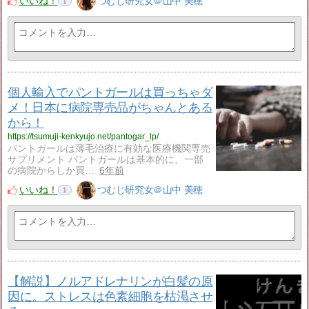
いいね！
つむじ研究女＠山中 美穂
1
個人輸入でパントガールは買っちゃダ
メ！日本に病院専売品がちゃんとある
から！
https://tsumuji-kenkyujo.net/pantogar_lp/
パントガールは薄毛治療に有効な医療機関専売
サプリメント パントガールは基本的に、一部
の病院からしか買…
6年前
いいね！
つむじ研究女＠山中 美穂
1
【解説】ノルアドレナリンが白髪の原
因に。ストレスは色素細胞を枯渇させ