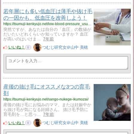
若年層にも多い低血圧は薄毛や抜け毛
の一因かも。低血圧を改善しよう！
https://tsumuji-kenkyujo.net/low-blood-pressure_usuge/
突然ですが、あなたは自分の「血圧」の数値が
だいたいどれくらいか知っていますか？ 血圧
が高いのはいけま…
7年前
いいね！
つむじ研究女＠山中 美穂
0
産後の抜け毛にオススメな3つの育毛
剤
https://tsumuji-kenkyujo.net/sango-nukege-ikumozai/
産後の抜け毛にお悩みのママ、または妊娠中か
ら抜け毛が気になる妊婦さん。 抜け毛予防に
育毛剤を…と思っ…
7年前
いいね！
つむじ研究女＠山中 美穂
0