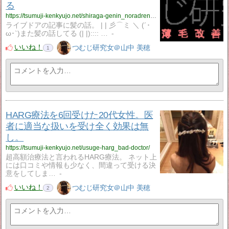
る
https://tsumuji-kenkyujo.net/shiraga-genin_noradrenaline/
ライブドアの記事に髪の話。 | | 彡⌒ミ ＼ (´･
ω･`)また髪の話してる (| |):::: …
-
いいね！
つむじ研究女＠山中 美穂
1
HARG療法を6回受けた20代女性。医
者に適当な扱いを受け全く効果は無
し。
https://tsumuji-kenkyujo.net/usuge-harg_bad-doctor/
超高額治療法と言われるHARG療法。 ネット上
には口コミや情報も少なく、間違って受ける決
意をしてしま…
-
いいね！
つむじ研究女＠山中 美穂
2