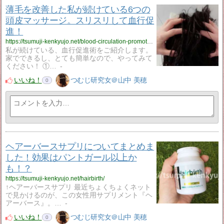
薄毛を改善した私が続けている6つの
頭皮マッサージ。スリスリして血行促
進！
https://tsumuji-kenkyujo.net/blood-circulation-promotion/
私が続けている、血行促進術をご紹介します。
家でできるし、とても簡単なので、やってみて
ください！ ①…
-
いいね！
つむじ研究女＠山中 美穂
0
ヘアーバースサプリについてまとめま
した！効果はパントガール以上か
も！？
https://tsumuji-kenkyujo.net/hairbirth/
↑ヘアーバースサプリ 最近ちょくちょくネット
で見かけるのが、この女性用サプリメント『ヘ
アーバース』。…
-
いいね！
つむじ研究女＠山中 美穂
0