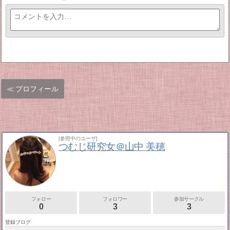
プロフィール
[参照中のユーザ]
つむじ研究女＠山中 美穂
フォロー
フォロワー
参加サークル
0
3
3
登録ブログ