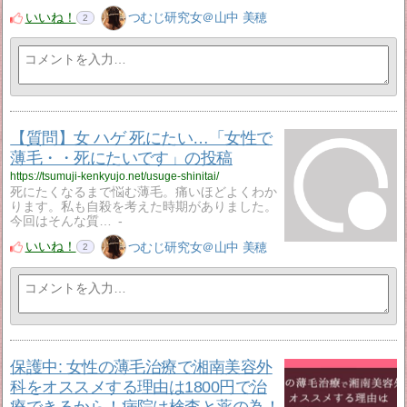
いいね！
つむじ研究女＠山中 美穂
2
【質問】女 ハゲ 死にたい…「女性で
薄毛・・死にたいです」の投稿
https://tsumuji-kenkyujo.net/usuge-shinitai/
死にたくなるまで悩む薄毛。痛いほどよくわか
ります。私も自殺を考えた時期がありました。
今回はそんな質…
-
いいね！
つむじ研究女＠山中 美穂
2
保護中: 女性の薄毛治療で湘南美容外
科をオススメする理由は1800円で治