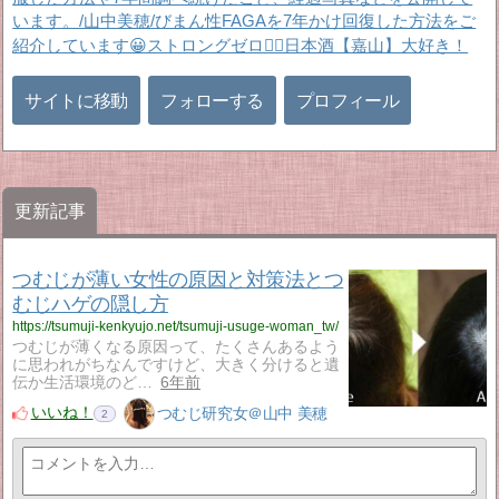
います。/山中美穂/びまん性FAGAを7年かけ回復した方法をご
紹介しています😀ストロングゼロ🙆‍♀️日本酒【嘉山】大好き！
サイトに移動
フォローする
プロフィール
更新記事
つむじが薄い女性の原因と対策法とつ
むじハゲの隠し方
https://tsumuji-kenkyujo.net/tsumuji-usuge-woman_tw/
つむじが薄くなる原因って、たくさんあるよう
に思われがちなんですけど、大きく分けると遺
伝か生活環境のど…
6年前
いいね！
つむじ研究女＠山中 美穂
2