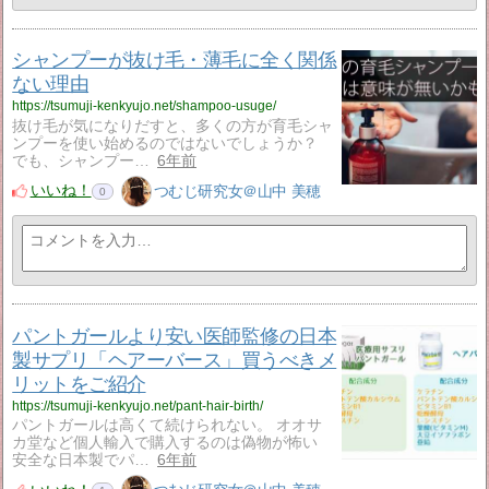
シャンプーが抜け毛・薄毛に全く関係
ない理由
https://tsumuji-kenkyujo.net/shampoo-usuge/
抜け毛が気になりだすと、多くの方が育毛シャ
ンプーを使い始めるのではないでしょうか？
でも、シャンプー…
6年前
いいね！
つむじ研究女＠山中 美穂
0
パントガールより安い医師監修の日本
製サプリ「ヘアーバース」買うべきメ
リットをご紹介
https://tsumuji-kenkyujo.net/pant-hair-birth/
パントガールは高くて続けられない。 オオサ
カ堂など個人輸入で購入するのは偽物が怖い
安全な日本製でパ…
6年前