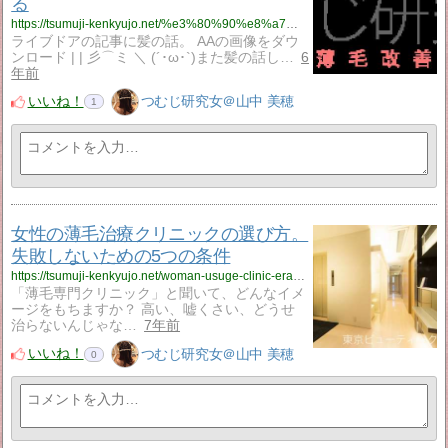
る
https://tsumuji-kenkyujo.net/%e3%80%90%e8%a7%a3%e8%aa%ac%e3%80%91%e3%83%8e%e3%83%ab%e3%82%a2%e3%83%89%e3%83%ac%e3%83%8a%e3%83%aa%e3%83%b3%e3%81%8c%e7%99%bd%e9%ab%aa%e3%81%ae%e5%8e%9f%e5%9b%a0%e3%81%ab%e3%80%82%e3%82%b9%e3%83%88/
ライブドアの記事に髪の話。 AAの画像をダウ
ンロード | | 彡⌒ミ ＼ (´･ω･`)また髪の話し…
6
年前
いいね！
つむじ研究女＠山中 美穂
1
女性の薄毛治療クリニックの選び方。
失敗しないための5つの条件
https://tsumuji-kenkyujo.net/woman-usuge-clinic-erabikata/
「薄毛専門クリニック」と聞いて、どんなイメ
ージをもちますか？ 高い、嘘くさい、どうせ
治らないんじゃな…
7年前
いいね！
つむじ研究女＠山中 美穂
0