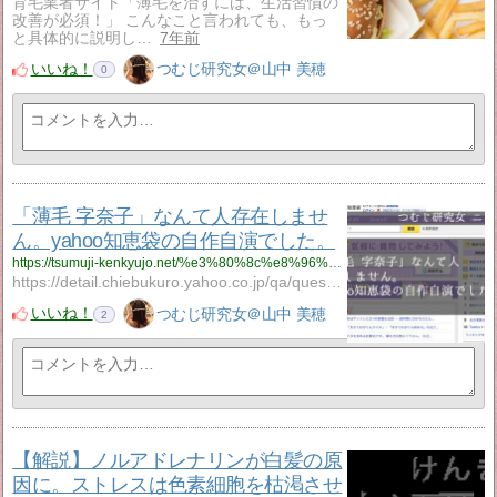
育毛業者サイト「薄毛を治すには、生活習慣の
改善が必須！」 こんなこと言われても、もっ
と具体的に説明し…
7年前
いいね！
つむじ研究女＠山中 美穂
0
「薄毛 字奈子」なんて人存在しませ
ん。yahoo知恵袋の自作自演でした。
https://tsumuji-kenkyujo.net/%e3%80%8c%e8%96%84%e6%af%9b-%e5%ad%97%e5%a5%88%e5%ad%90%e3%80%8d%e3%81%aa%e3%82%93%e3%81%a6%e4%ba%ba%e5%ad%98%e5%9c%a8%e3%81%97%e3%81%be%e3%81%9b%e3%82%93%e3%80%82yahoo%e7%9f%a5%e6%81%b5%e8%a2%8b/
https://detail.chiebukuro.yahoo.co.jp/qa/question_…
-
いいね！
つむじ研究女＠山中 美穂
2
【解説】ノルアドレナリンが白髪の原
因に。ストレスは色素細胞を枯渇させ