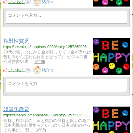
いいね！
祐介☆
3
相対性貧乏
https://ameblo.jp/happiness0039/entry-12572600364.html
20代の頃、とにかく金が欲しくて（金が有れば
苦しみから逃れられると思って） ビジネス書
や経営書や成…
6年前
いいね！
祐介☆
3
奴隷化教育
https://ameblo.jp/happiness0039/entry-12572336335.html
金持ち権力者の、金と権力の保持と拡大の為に
日本国民を利用するというのが日本政府のやっ
てる事だ。 賢…
6年前