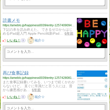
読書メモ
https://ameblo.jp/happiness0039/entry-12574090940.html
下記の本を読み終えた。 できるゼロからはじ
めるiPad超入門 Apple Pencil&新iPad…
6年前
いいね！
祐介☆
3
再び食事記録
https://ameblo.jp/happiness0039/entry-12574280817.html
また食事記録書いてみる、いつまで続くかわか
らないけど。 直ぐに常識だと言う人には、昔
から嫌悪感があ…
6年前
いいね！
祐介☆
0