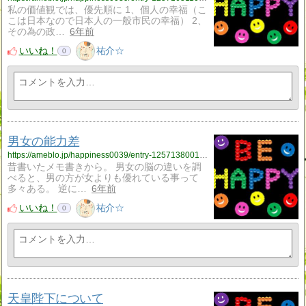
私の価値観では、優先順に 1、個人の幸福（こ
こは日本なので日本人の一般市民の幸福） 2、
その為の政…
6年前
いいね！
祐介☆
0
男女の能力差
https://ameblo.jp/happiness0039/entry-12571380016.html
昔書いたメモ書きから。 男女の脳の違いを調
べると、男の方が女よりも優れている事って
多々ある。 逆に…
6年前
いいね！
祐介☆
0
天皇陛下について