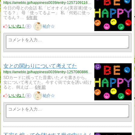
https://ameblo.jp/happiness0039/entry-12571091160.html
今日の母との会話 私「ビオオイル(美容液)使っ
てる？」 母「使ってるよー」 私「何処に使っ
てるん？…
6年前
いいね！
祐介☆
0
女との関わりについて考えてた
https://ameblo.jp/happiness0039/entry-12570808864.html
SDカードに残ってた昔書いたメモ書きから。
女について考えてた。今すぐ街で女を誘い続け
ると、例えば…
6年前
いいね！
祐介☆
0