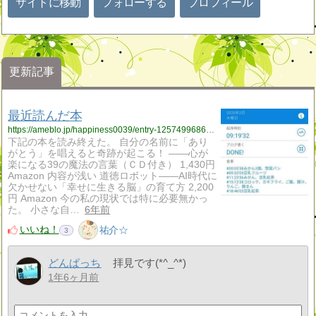
サイトに移動
フォローする
プロフィール
更新記事
最近読んだ本
https://ameblo.jp/happiness0039/entry-12574996863.html
下記の本を読み終えた。 自分の名前に「あり
がとう」を唱えると奇跡が起こる！ ――心が
楽になる39の魔法の言葉（ＣＤ付き） 1,430円
Amazon 内容が浅い 道徳ロボット――AI時代に
欠かせない「幸せに生きる脳」の育て方 2,200
円 Amazon 今の私の現状では特に必要無かっ
た。 小さな自…
6年前
いいね！
祐介☆
3
どんぱっち
拝見です(*^_^*)
1年6ヶ月前