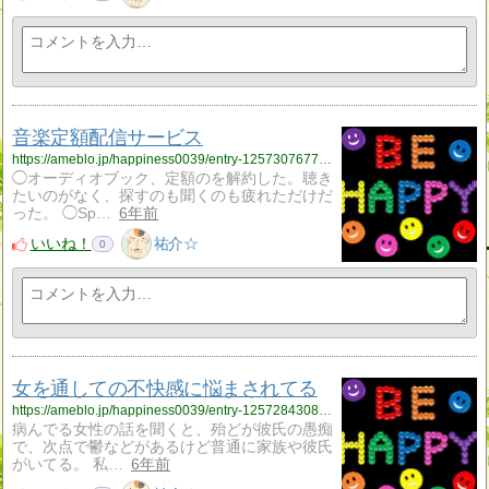
音楽定額配信サービス
https://ameblo.jp/happiness0039/entry-12573076770.html
◯オーディオブック、定額のを解約した。聴き
たいのがなく、探すのも聞くのも疲れただけだ
った。 ◯Sp…
6年前
いいね！
祐介☆
0
女を通しての不快感に悩まされてる
https://ameblo.jp/happiness0039/entry-12572843086.html
病んでる女性の話を聞くと、殆どが彼氏の愚痴
で、次点で鬱などがあるけど普通に家族や彼氏
がいてる。 私…
6年前