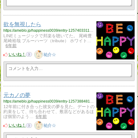
欲を無視したら
https://ameblo.jp/happiness0039/entry-12574033118.html
LINEミュージックで邦楽を聴いてた。 尾崎豊
尾崎裕哉 ブルーハーツ（tribute） ホワイト…
6年前
いいね！
祐介☆
3
元カノの夢
https://ameblo.jp/happiness0039/entry-12573884813.html
12年前に付き合った彼女の夢を見た。デートの
約束をして、待ち合わせて、敷居などがあるほ
ぼ個室のよう…
6年前
いいね！
祐介☆
3