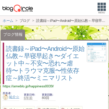
MENU
ホーム
ブログ
読書録～iPad〜Android〜原始仏教～早寝早起き〜ダイエット中～不安〜恐れ〜虐待〜トラウマ克服〜性依存症～終活〜ミニマリスト
ブログ情報
読書録～iPad〜Android〜原始
仏教～早寝早起き〜ダイエ
ット中～不安〜恐れ〜虐
待〜トラウマ克服〜性依存
症～終活〜ミニマリスト
https://ameblo.jp/happiness0039/
所有者
更新日時
更新回数
祐介☆
6年前
80回