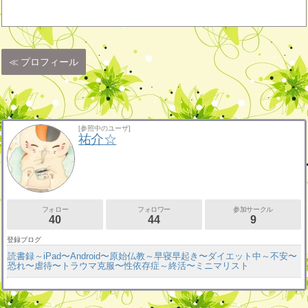
プロフィール
[参照中のユーザ]
祐介☆
フォロー
フォロワー
参加サークル
40
44
9
登録ブログ
読書録～iPad〜Android〜原始仏教～早寝早起き〜ダイエット中～不安〜
恐れ〜虐待〜トラウマ克服〜性依存症～終活〜ミニマリスト