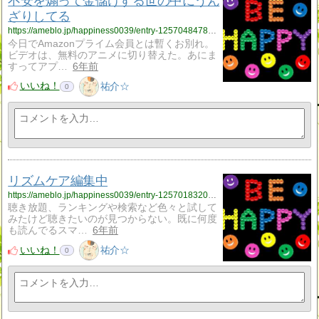
不安を煽って金儲けする世の中にうん
ざりしてる
https://ameblo.jp/happiness0039/entry-12570484789.html
今日でAmazonプライム会員とは暫くお別れ。
ビデオは、無料のアニメに切り替えた。あにま
すってアプ…
6年前
いいね！
祐介☆
0
リズムケア編集中
https://ameblo.jp/happiness0039/entry-12570183202.html
聴き放題、ランキングや検索など色々と試して
みたけど聴きたいのが見つからない。既に何度
も読んでるスマ…
6年前
いいね！
祐介☆
0