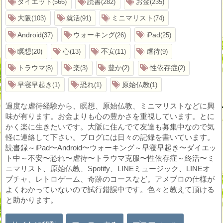
ダイエット
読書
お金
566
282
235
大阪
就活
ミニマリスト
103
91
74
Android
ウォーキング
iPad
37
26
25
瞑想
心
不安
虐待
20
13
11
9
トラウマ
楽
豊か
性依存症
8
3
2
2
早寝早起き
恐れ
原始仏教
1
1
1
過度な虐待経験から、瞑想、原始仏教、ミニマリストなどに興
味が有ります。お金よりも心の豊かさを重視しています。とに
かく楽に生きたいです。大阪に住んでて友達も募集中なので気
軽に連絡して下さい。ブログには日々の記録を書いています。
読書録～iPad〜Android〜ウォーキング～早寝早起き〜ダイエッ
ト中～不安〜恐れ〜虐待〜トラウマ克服〜性依存症～終活〜ミ
ニマリスト、原始仏教、Spotify、LINEミュージック、LINEオ
プチャ、レトロゲーム、奇跡のコースなど。アメブロの仕様が
よくわかっていないので試行錯誤中です。色々と教えて頂ける
と助かります。