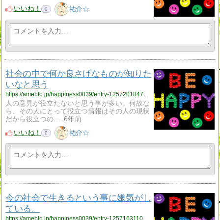
いいね！
祐介☆
0
社会の中で何か良さげなものが知りた
いなと思う
https://ameblo.jp/happiness0039/entry-12572018470.html
人の意見が役立たないと思う事が多い。何故な
ら、その人にとって役立つ情報はその人の現状
だから役立つの…
6年前
いいね！
祐介☆
0
今の社会で生きるという事に嫌気がし
ている。
https://ameblo.jp/happiness0039/entry-12571631100.html