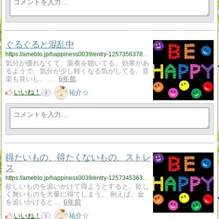
ぐるぐると混乱中
https://ameblo.jp/happiness0039/entry-12573563784.html
気分が優れなくて、薬奏を聴いてる。効果があ
るようで、気分が少し軽くなる気がしてる。音
楽も良いし。 …
6年前
いいね！
祐介☆
3
得たいもの、得たくないもの、ストレ
ス
https://ameblo.jp/happiness0039/entry-12573453638.html
欲しいものを追いかけて得ようとすると、欲し
く無いものを大量に得てしまう。 例えば、金
を追いかけると…
6年前
いいね！
祐介☆
1