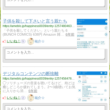
子供を殺して下さいと言う親たち
https://ameblo.jp/happiness0039/entry-12574804637.html
「子供を殺してください」という親たち 6
(BUNCH COMICS) 638円 Amazon 雑…
6年前
いいね！
祐介☆
5
デジタルコンテンツの断捨離
https://ameblo.jp/happiness0039/entry-12574564760.html
◯ソリチューズの音楽を聴いてるけど、殆どは
癒しどころか疲れてしまう。2〜3曲聴いてお気
に入りから消…
6年前
いいね！
祐介☆
2