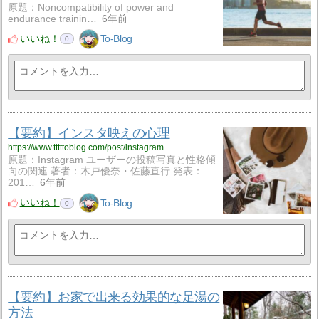
原題：Noncompatibility of power and
endurance trainin…
6年前
いいね！
To-Blog
0
【要約】インスタ映えの心理
https://www.tttttoblog.com/post/instagram
原題：Instagram ユーザーの投稿写真と性格傾
向の関連 著者：木戸優奈・佐藤直行 発表：
201…
6年前
いいね！
To-Blog
0
【要約】お家で出来る効果的な足湯の
方法