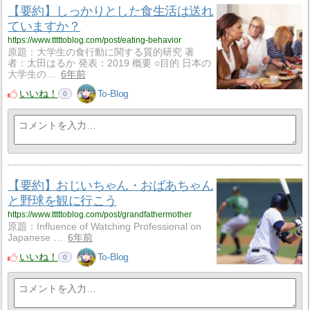
【要約】しっかりとした食生活は送れ
ていますか？
https://www.tttttoblog.com/post/eating-behavior
原題：大学生の食行動に関する質的研究 著
者：太田はるか 発表：2019 概要 ○目的 日本の
大学生の…
6年前
いいね！
To-Blog
0
【要約】おじいちゃん・おばあちゃん
と野球を観に行こう
https://www.tttttoblog.com/post/grandfathermother
原題：Influence of Watching Professional on
Japanese …
6年前
いいね！
To-Blog
0