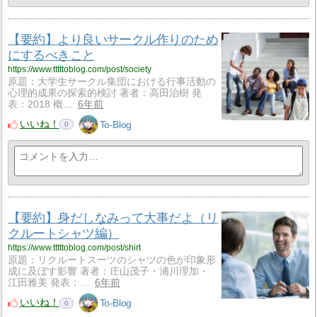
【要約】より良いサークル作りのため
にするべきこと
https://www.tttttoblog.com/post/society
原題：大学生サークル集団における行事活動の
心理的成果の探索的検討 著者：高田治樹 発
表：2018 概…
6年前
いいね！
To-Blog
0
【要約】身だしなみって大事だよ（リ
クルートシャツ編）
https://www.tttttoblog.com/post/shirt
原題：リクルートスーツのシャツの色が印象形
成に及ぼす影響 著者：庄山茂子・浦川理加・
江田雅美 発表：…
6年前
いいね！
To-Blog
0