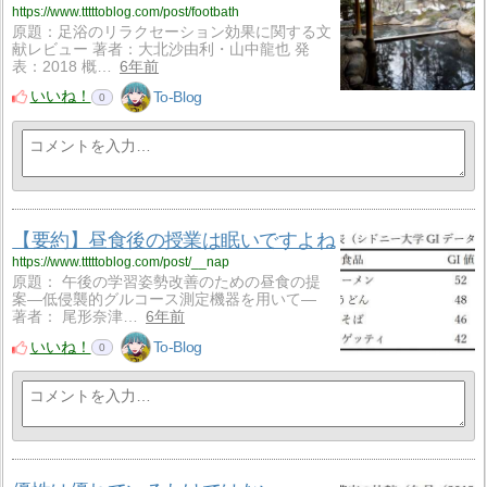
https://www.tttttoblog.com/post/footbath
原題：足浴のリラクセーション効果に関する文
献レビュー 著者：大北沙由利・山中龍也 発
表：2018 概…
6年前
いいね！
To-Blog
0
【要約】昼食後の授業は眠いですよね
https://www.tttttoblog.com/post/__nap
原題： 午後の学習姿勢改善のための昼食の提
案―低侵襲的グルコース測定機器を用いて―
著者： 尾形奈津…
6年前
いいね！
To-Blog
0