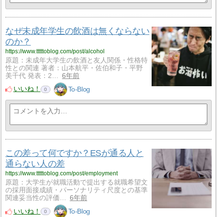
なぜ未成年学生の飲酒は無くならない
のか？
https://www.tttttoblog.com/post/alcohol
原題：未成年大学生の飲酒と友人関係・性格特
性との関連 著者：山本航平・佐伯和子・平野
美千代 発表：2…
6年前
いいね！
To-Blog
0
この差って何ですか？ESが通る人と
通らない人の差
https://www.tttttoblog.com/post/employment
原題：大学生が就職活動で提出する就職希望文
の採用面接成績・パーソナリティ尺度との基準
関連妥当性の評価…
6年前
いいね！
To-Blog
0