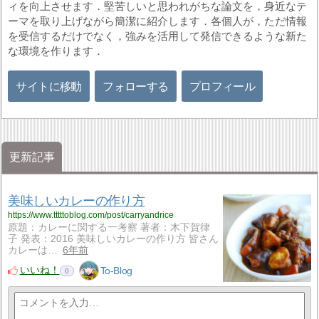
ィを向上させます．​堅苦しいと思われがちな論文を，身近なテ
ーマを取り上げながら簡潔に紹介します．​各個人が，ただ情報
を受信するだけでなく，強みを活用して発信できるような新た
な環境を作ります．
サイトに移動
フォローする
プロフィール
更新記事
美味しいカレーの作り方
https://www.tttttoblog.com/post/carryandrice
原題：カレーに関する一考察 著者：木下賀律
子 発表：2016 美味しいカレーの作り方 皆さん
カレーは…
6年前
いいね！
To-Blog
0