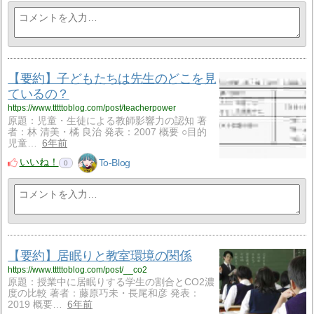
【要約】子どもたちは先生のどこを見
ているの？
https://www.tttttoblog.com/post/teacherpower
原題：児童・生徒による教師影響力の認知 著
者：林 清美・橘 良治 発表：2007 概要 ○目的
児童…
6年前
いいね！
To-Blog
0
【要約】居眠りと教室環境の関係
https://www.tttttoblog.com/post/__co2
原題：授業中に居眠りする学生の割合とCO2濃
度の比較 著者：藤原巧未・長尾和彦 発表：
2019 概要…
6年前