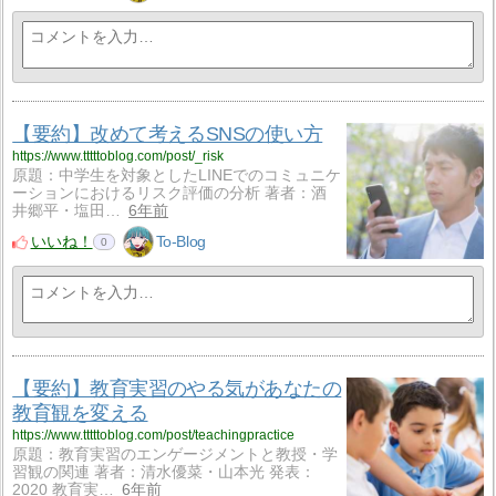
【要約】改めて考えるSNSの使い方
https://www.tttttoblog.com/post/_risk
原題：中学生を対象としたLINEでのコミュニケ
ーションにおけるリスク評価の分析 著者：酒
井郷平・塩田…
6年前
いいね！
To-Blog
0
【要約】教育実習のやる気があなたの
教育観を変える
https://www.tttttoblog.com/post/teachingpractice
原題：教育実習のエンゲージメントと教授・学
習観の関連 著者：清水優菜・山本光 発表：
2020 教育実…
6年前