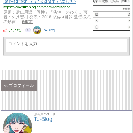
優性は優れているわけではない
https://www.tttttoblog.com/post/dominance
原題：遺伝用語「優性」「劣性」のゆくえ 著
者：久具宏司 発表：2018 概要 ●目的 遺伝様式
の形質…
6年前
いいね！
To-Blog
0
プロフィール
[参照中のユーザ]
To-Blog