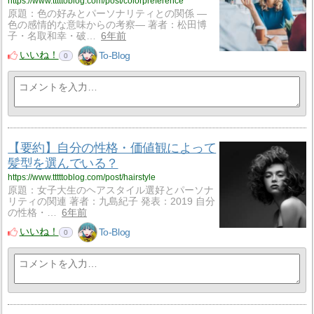
https://www.tttttoblog.com/post/colorpreference
原題：色の好みとパーソナリティとの関係 ―
色の感情的な意味からの考察― 著者：松田博
子・名取和幸・破…
6年前
いいね！
To-Blog
0
【要約】自分の性格・価値観によって
髪型を選んでいる？
https://www.tttttoblog.com/post/hairstyle
原題：女子大生のヘアスタイル選好とパーソナ
リティの関連 著者：九島紀子 発表：2019 自分
の性格・…
6年前
いいね！
To-Blog
0