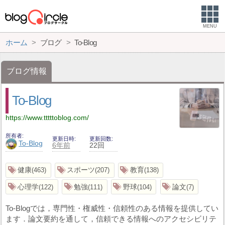
MENU
ホーム
ブログ
To-Blog
ブログ情報
To-Blog
https://www.tttttoblog.com/
所有者
更新日時
更新回数
To-Blog
6年前
22回
健康
スポーツ
教育
463
207
138
心理学
勉強
野球
論文
122
111
104
7
To-Blogでは，専門性・権威性・信頼性のある情報を提供してい
ます．​論文要約を通して，信頼できる情報へのアクセシビリテ