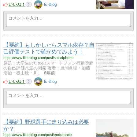
いいね！
To-Blog
0
【要約】もしかしたらスマホ依存？自
己評価テストで確かめてみよう！
https://www.tttttoblog.com/post/smartphone
原題：大学生のためのスマートフォン行動嗜癖
の自己評価尺度の開発 著者：風間眞理・加藤
浩治・板山稔・川…
6年前
いいね！
To-Blog
0
【要約】野球選手に走り込みは必要
か？
https://www.tttttoblog.com/post/endurance