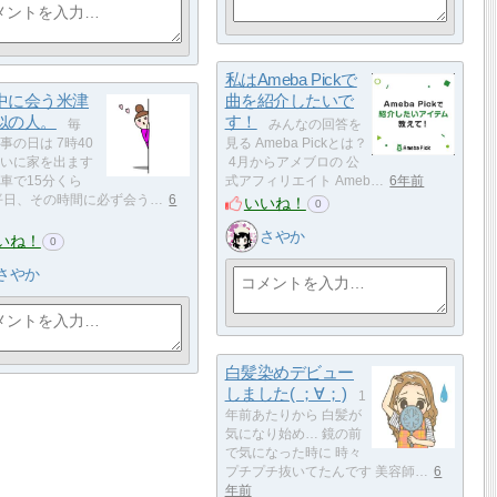
私はAmeba Pickで
中に会う米津
曲を紹介したいで
似の人。
す！
毎
みんなの回答を
事の日は 7時40
見る Ameba Pickとは？
いに家を出ます
4月からアメブロの 公
車で15分くら
式アフィリエイト Ameb…
6年前
平日、その時間に必ず会う…
6
いいね！
0
さやか
いね！
0
さやか
白髪染めデビュー
しました( ；∀；)
1
年前あたりから 白髪が
気になり始め… 鏡の前
で気になった時に 時々
プチプチ抜いてたんです 美容師…
6
年前