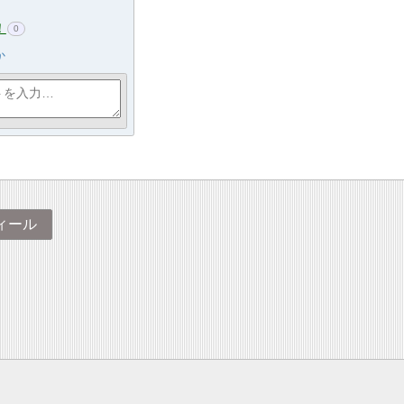
！
0
か
ィール