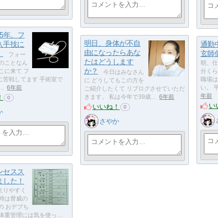
5年。フ
明日、身体が不自
入手技に
通勤
由になったらあな
。
玄師
フォー
たはどうします
管のことなん
朝、仕
か？
こに来て フ
分くら
今日はみなさん
に苦戦してます 手術室で
職場は
に どうしてもこの方を
…
6年前
い。 
ご紹介したくて リブログさせていただ
年前
！
きます。 私は今年で39歳…
6年前
0
い
いいね！
0
か
さやか
ンセスス
ました！
太りやすく
の時は脅威の
の おデブち
 体重管理には気を使っ…