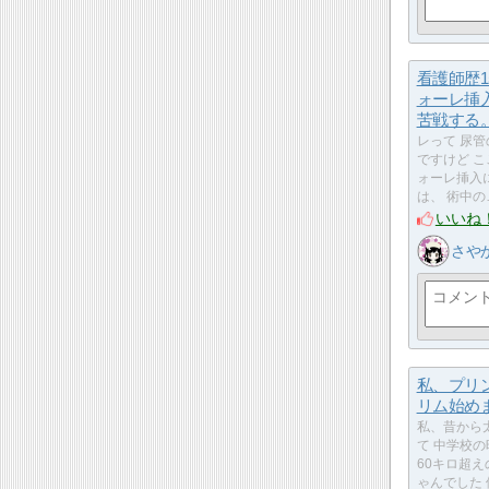
看護師歴1
ォーレ挿
苦戦する
レって 尿
ですけど こ
ォーレ挿入
は、 術中の
いいね
さや
私、プリ
リム始め
私、昔から
て 中学校
60キロ超え
ゃんでした