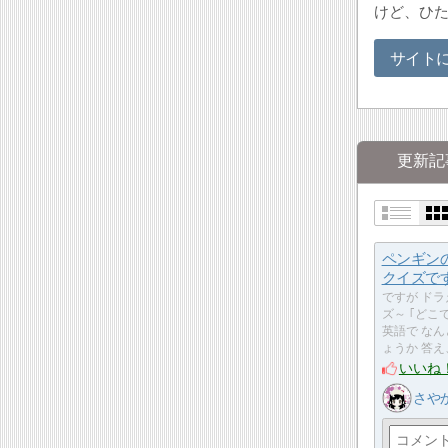
けど、ひ
サイト
更新記
ペンギン
クイズで
ですが ド
ズ～ ｢どこ
英語で な
ょうか 答
いいね
さや