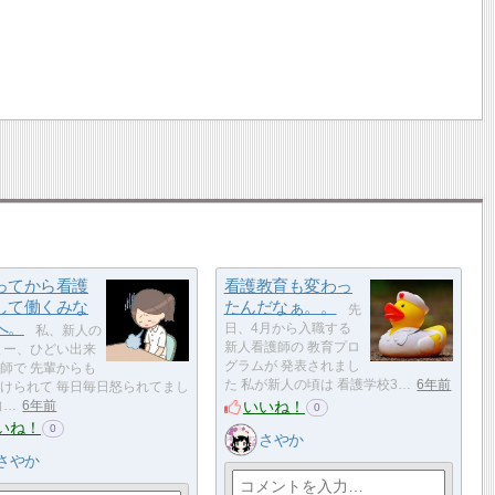
ってから看護
看護教育も変わっ
して働くみな
たんだなぁ。。
先
へ。
日、4月から入職する
私、新人の
新人看護師の 教育プロ
まー、ひどい出来
グラムが 発表されまし
師で 先輩からも
た 私が新人の頃は 看護学校3…
6年前
けられて 毎日毎日怒られてまし
いいね！
向…
6年前
0
いね！
0
さやか
さやか