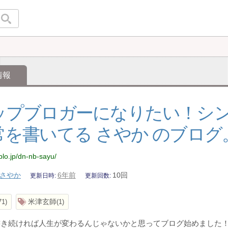
情報
ップブロガーになりたい！シ
常を書いてる さやか のブログ
blo.jp/dn-nb-sayu/
さやか
6年前
10回
更新日時
更新回数
米津玄師
71
1
書き続ければ人生が変わるんじゃないかと思ってブログ始めました