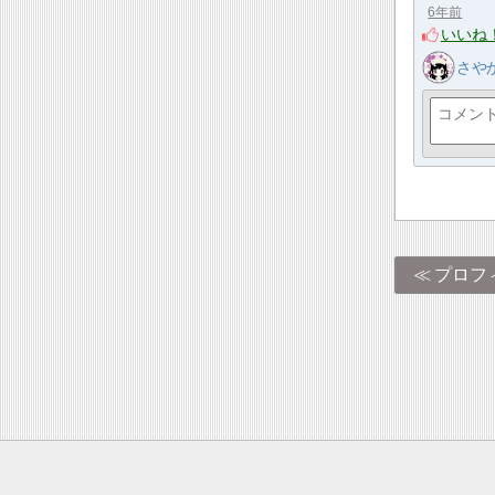
6年前
いいね
さや
プロフ