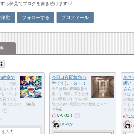
たすら夢見てブログを書き続けます♡
に移動
フォローする
プロフィール
事
の教室で
今日は夜間救急当
あさ
す！
番です( ｡・ω・｡)
師と
突然
さん
ラえもんクイ
今日は初の夜間救急当
でもドア｣は
番です 簡単に言うと外
頃は 
んと言うでし
来の夜勤です うちの病
の看護
え、気になるで…
6年前
院は小さい病院なので 救急センター…
目をつ
6年前
！
た 内
0
いいね！
い
1
か
さやか