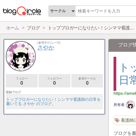
ホーム
ブログ
トップブロガーになりたい！シンママ看護師の日常を書いてる さやか のブログ。
[参照中のユーザ]
ブログ
さやか
ト
日
フォロー
フォロワー
参加サークル
0
0
0
登録ブログ
https://ame
トップブロガーになりたい！シンママ看護師の日常を
書いてる さやか のブログ。
所有者
看護師
ブログを