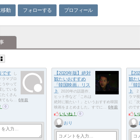
に移動
フォローする
プロフィール
事
りです
【2020年版】絶対
【20
し
観たいおすすめ
観た
ドラマブロ
こうやって
「韓国映画」リス
「韓
置している
ト
ト
2020年の話題作、
2
にたくさん
ヒット作など「これは
ラマ視
来てもら…
6年前
絶対に観たい！」というおすすめ韓国
に「次
！
0
映画をまとめました。すでに…
6年前
のです
いいね！
い
0
おり