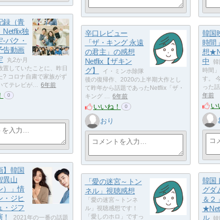
記録（青
etflix独
辛口レビュー
韓国
定-パク・
「ザ・キング 永遠
時間
予告動画
の君主」の感想
想★N
定
丸2か月
Netflix【ザキン
中
韓
放置していたことに、昨日
グ】
時間」
イ・ミンホ除隊
た? コロナ自粛で家族がず
す。 
後の復帰作、2020の上半期大作とし
いてテレビが…
6年前
った話
て昨年から話題であったNetflix「ザ・
！
年前
0
キング …
6年前
い
いいね！
0
おり
画】韓国
智異山
韓国
「愛の迷宮～トン
ン）」情
グダ
ネル」視聴感想
ン・ジヒ
＆２
「愛の迷宮～トンネ
ュ・ジフ
★Ne
ル」視聴感想です！
演！
「愛しのホロ」ですっ
ル
2021年の一番の話題
韓