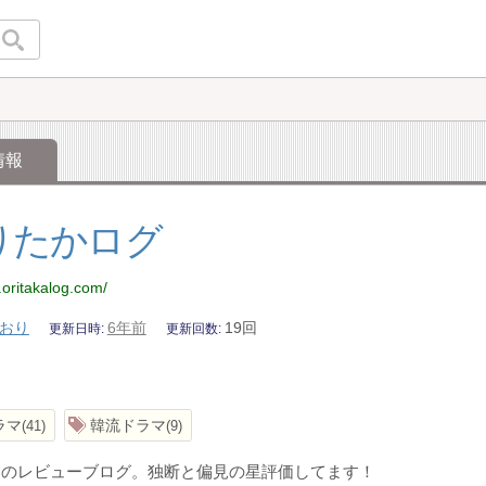
情報
りたかログ
.oritakalog.com/
おり
6年前
19回
更新日時
更新回数
ラマ
韓流ドラマ
41
9
マのレビューブログ。独断と偏見の星評価してます！