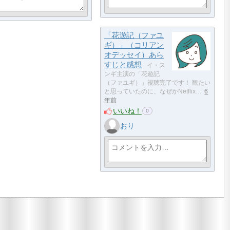
「花遊記（ファユ
ギ）」（コリアン
オデッセイ）あら
すじと感想
イ・ス
ンギ主演の「花遊記
（ファユギ）」視聴完了です！ 観たい
と思っていたのに、なぜかNetflix…
6
年前
いいね！
0
おり