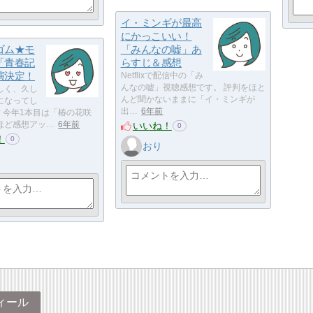
イ・ミンギが最高
にかっこいい！
ゴム★モ
「みんなの嘘」あ
「青春記
らすじ＆感想
演決定！
Netflixで配信中の「み
んなの嘘」視聴感想です。 評判をほと
しく、久し
んど聞かないままに「イ・ミンギが
になってし
出…
6年前
 今年1本目は「椿の花咲
いいね！
ほど感想アッ…
6年前
0
！
0
おり
ィール