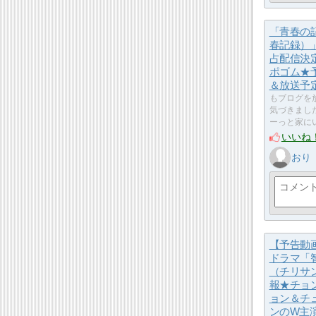
「青春の
春記録）」N
占配信決
ポゴム★
＆放送予
もブログを
気づきまし
ーっと家に
いいね
おり
【予告動
ドラマ「
（チリサ
報★チョ
ョン＆チ
ンのW主