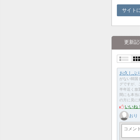
サイト
更新記
お久しぶ
がない韓国
グですが、
半年近く放
間にも本当
の方に見に
いいね
おり