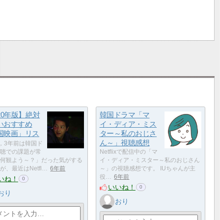
20年版】絶対
韓国ドラマ「マ
いおすすめ
イ・ディア・ミス
国映画」リス
ター～私のおじさ
ん～」視聴感想
，3年前は韓国ド
聴での課題が常
Netflixで配信中の「マ
何観よう～？」だった気がする
イ・ディア・ミスター～私のおじさん
が、最近はNetfl…
6年前
～」の視聴感想です。 IUちゃんが主
役…
6年前
いね！
0
いいね！
0
おり
おり