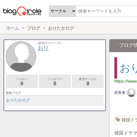
ホーム
ブログ
おりたかログ
[参照中のユーザ]
ブログ
おり
お
フォロー
フォロワー
参加サークル
https://www
0
0
0
所有者
登録ブログ
おりたかログ
韓国ド
韓国ドラ