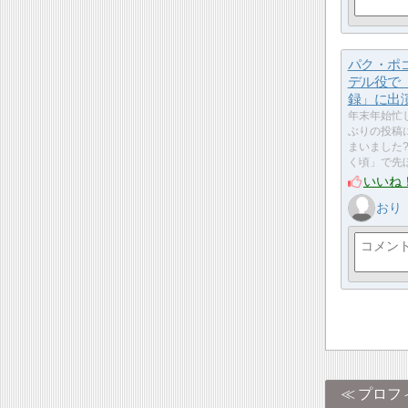
パク・ポ
デル役で
録」に出
年末年始忙
ぶりの投稿
まいました?
く頃」で先
いいね
おり
プロフ