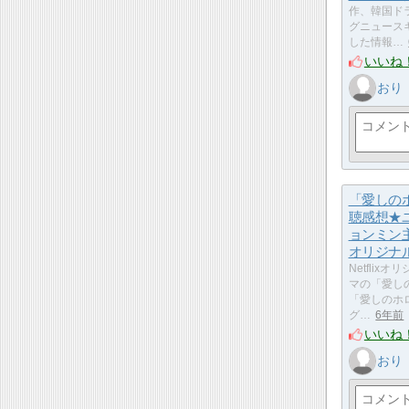
作、韓国ド
グニュース
した情報…
いいね
おり
「愛しの
聴感想★
ョンミン主演
オリジナ
Netflix
マの「愛し
「愛しのホ
グ…
6年前
いいね
おり