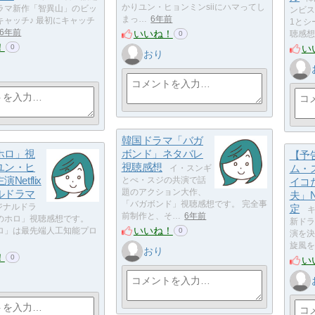
かりユン・ヒョンミンsiiにハマってし
ラマ新作「智異山」のビッ
ンビス
まっ…
6年前
キャッチ♪ 最初にキャッチ
1とシ
いいね！
6年前
聴感想
0
！
い
0
おり
韓国ドラマ「バガ
ホロ」視
ボンド」ネタバレ
【予
ユン・ヒ
視聴感想
ム・
イ・スンギ
Netflix
とぺ・スジの共演で話
イコ
ルドラマ
題のアクション大作、
夫」N
「バガボンド」視聴感想です。 完全事
オリジナルドラ
定
キ
前制作と、そ…
6年前
のホロ」視聴感想です。
新ドラ
いいね！
ロ」は最先端人工知能プロ
0
演を決
旋風を
おり
！
0
い