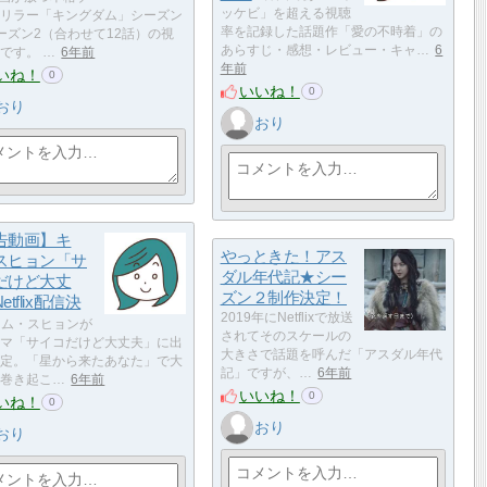
ッケビ」を超える視聴
リラー「キングダム」シーズン
率を記録した話題作「愛の不時着」の
ーズン2（合わせて12話）の視
あらすじ・感想・レビュー・キャ…
6
です。 …
6年前
年前
いね！
0
いいね！
0
おり
おり
告動画】キ
やっときた！アス
スヒョン「サ
ダル年代記★シー
だけど大丈
ズン２制作決定！
etflix配信決
2019年にNetflixで放送
ム・スヒョンが
されてそのスケールの
マ「サイコだけど大丈夫」に出
大きさで話題を呼んだ「アスダル年代
定。「星から来たあなた」で大
記」ですが、…
6年前
巻き起こ…
6年前
いいね！
0
いね！
0
おり
おり