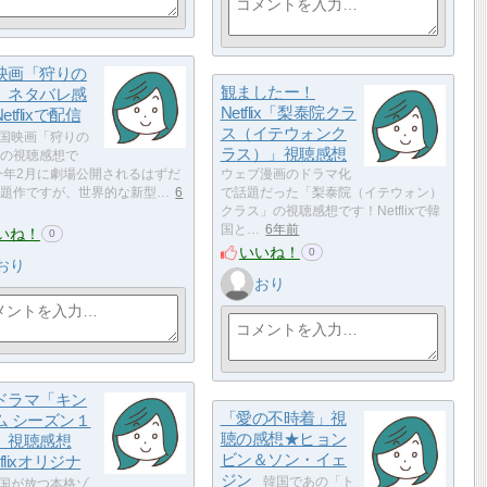
映画「狩りの
観ましたー！
」ネタバレ感
Netflix「梨泰院クラ
etflixで配信
ス（イテウォンク
国映画「狩りの
ラス）」視聴感想
の視聴感想で
今年2月に劇場公開されるはずだ
ウェブ漫画のドラマ化
題作ですが、世界的な新型…
6
で話題だった「梨泰院（イテウォン）
クラス」の視聴感想です！Netflixで韓
国と…
6年前
いね！
0
いいね！
0
おり
おり
ドラマ「キン
「愛の不時着」視
ム シーズン１
聴の感想★ヒョン
」視聴感想
ビン＆ソン・イェ
tflixオリジナ
ジン
韓国であの「ト
国が放つ本格ゾ