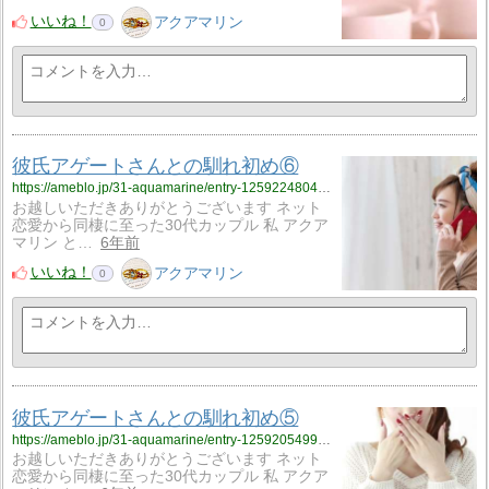
いいね！
アクアマリン
0
彼氏アゲートさんとの馴れ初め⑥
https://ameblo.jp/31-aquamarine/entry-12592248045.html
お越しいただきありがとうございます ネット
恋愛から同棲に至った30代カップル 私 アクア
マリン と…
6年前
いいね！
アクアマリン
0
彼氏アゲートさんとの馴れ初め⑤
https://ameblo.jp/31-aquamarine/entry-12592054997.html
お越しいただきありがとうございます ネット
恋愛から同棲に至った30代カップル 私 アクア