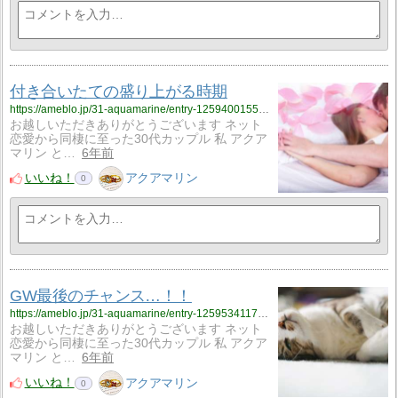
付き合いたての盛り上がる時期
https://ameblo.jp/31-aquamarine/entry-12594001555.html
お越しいただきありがとうございます ネット
恋愛から同棲に至った30代カップル 私 アクア
マリン と…
6年前
いいね！
アクアマリン
0
GW最後のチャンス…！！
https://ameblo.jp/31-aquamarine/entry-12595341170.html
お越しいただきありがとうございます ネット
恋愛から同棲に至った30代カップル 私 アクア
マリン と…
6年前
いいね！
アクアマリン
0