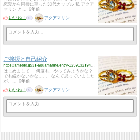
恋愛から同棲に至った30代カップル 私 アクア
マリン と…
6年前
いいね！
アクアマリン
0
ご挨拶と自己紹介
https://ameblo.jp/31-aquamarine/entry-12591321945.html
はじめまして 何度も、やってみようかな？
でも続かないかな…… なんて思っていました
が、…
6年前
いいね！
アクアマリン
0