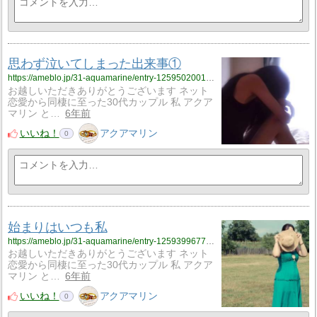
思わず泣いてしまった出来事①
https://ameblo.jp/31-aquamarine/entry-12595020012.html
お越しいただきありがとうございます ネット
恋愛から同棲に至った30代カップル 私 アクア
マリン と…
6年前
いいね！
アクアマリン
0
始まりはいつも私
https://ameblo.jp/31-aquamarine/entry-12593996771.html
お越しいただきありがとうございます ネット
恋愛から同棲に至った30代カップル 私 アクア
マリン と…
6年前
いいね！
アクアマリン
0