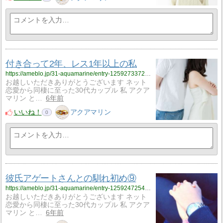
付き合って2年、レス1年以上の私
https://ameblo.jp/31-aquamarine/entry-12592733727.html
お越しいただきありがとうございます ネット
恋愛から同棲に至った30代カップル 私 アクア
マリン と…
6年前
いいね！
アクアマリン
0
彼氏アゲートさんとの馴れ初め⑨
https://ameblo.jp/31-aquamarine/entry-12592472540.html
お越しいただきありがとうございます ネット
恋愛から同棲に至った30代カップル 私 アクア
マリン と…
6年前