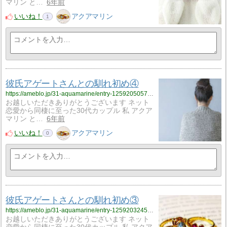
マリン と…
6年前
いいね！
アクアマリン
1
彼氏アゲートさんとの馴れ初め④
https://ameblo.jp/31-aquamarine/entry-12592050579.html
お越しいただきありがとうございます ネット
恋愛から同棲に至った30代カップル 私 アクア
マリン と…
6年前
いいね！
アクアマリン
0
彼氏アゲートさんとの馴れ初め③
https://ameblo.jp/31-aquamarine/entry-12592032453.html
お越しいただきありがとうございます ネット