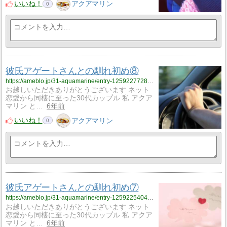
いいね！
アクアマリン
0
彼氏アゲートさんとの馴れ初め⑧
https://ameblo.jp/31-aquamarine/entry-12592277285.html
お越しいただきありがとうございます ネット
恋愛から同棲に至った30代カップル 私 アクア
マリン と…
6年前
いいね！
アクアマリン
0
彼氏アゲートさんとの馴れ初め⑦
https://ameblo.jp/31-aquamarine/entry-12592254045.html
お越しいただきありがとうございます ネット
恋愛から同棲に至った30代カップル 私 アクア
マリン と…
6年前