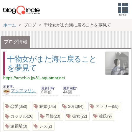
MENU
ホーム
ブログ
干物女がまた海に戻ることを夢見て
ブログ情報
干物女がまた海に戻ること
を夢見て
https://ameblo.jp/31-aquamarine/
所有者
更新日時
更新回数
アクアマリン
6年前
44回
恋愛
結婚
30代
アラサー
350
145
84
59
カップル
同棲
彼女
彼氏
26
23
22
9
遠距離
レス
3
2