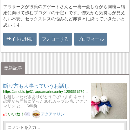
アラサー女が彼氏のアゲートさんと一喜一憂しながら同棲→結
婚に向けて歩むブログ（の予定）です。惚気から気持ちが見え
ない不安、セックスレスの悩みなど赤裸々に綴っていきたいと
思います。
サイトに移動
フォローする
プロフィール
更新記事
断り方も大事っていうお話し
https://ameblo.jp/31-aquamarine/entry-12595515796.html
お越しいただきありがとうございます ネット
恋愛から同棲に至った30代カップル 私 アクア
マリン と…
6年前
いいね！
アクアマリン
0