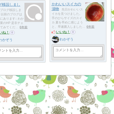
かわいいスイカの
グ移設しまし
漬物
先日かわいいス
ブログ移設しま
イカを見つけました。
 以前のブログは
手のひらサイズのスイ
にあります↓ わか
カ 夏を早めに感じよう
業のHP 是非チェ
と、早速購入しました…
6年前
てみてくだ…
6年前
いいね！
いね！
0
0
わかぞう
わかぞう