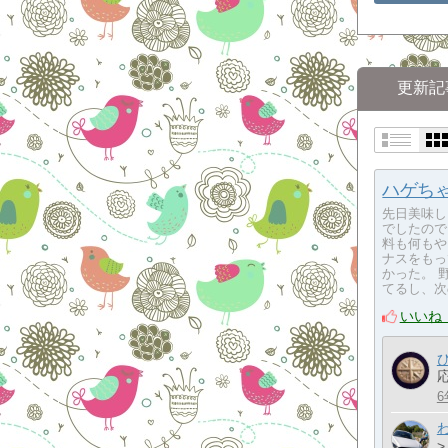
更新記
ハゲち
先日美味し
でしたので
料も何もや
ナスをもっ
かった。 
てるし、次
いいね
6