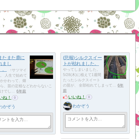
またまた鹿に
(悲報)シルクスイー
れまし
トが枯れました。
。。
やってしまいました。
↑サツマイ
5/28(木)に植えて1週間
。 人生で始めて
たったシルクスイート
かかわって、畑
の苗が、 全部枯れてしまって…
6年
ら、苗の定植などわからないこ
前
けでし…
6年前
いいね！
いね！
0
0
わかぞう
わかぞう