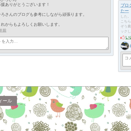
応援ありがとうございます！
ブロ
たー
ひろさんのブログも参考にしながら頑張ります。
した。
こちら
これからもよろしくお願いします。
ぞう農
年前
ックし
い
ィール