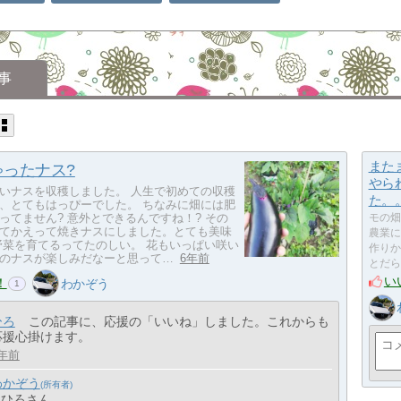
事
また
ゃったナス?
やら
いナスを収穫しました。 人生で初めての収穫
た。
、とてもはっぴーでした。 ちなみに畑には肥
ってません? 意外とできるんですね！? その
モの畑
てかえって焼きナスにしました。とても美味
農業に
野菜を育てるってたのしい。 花もいっぱい咲い
作りか
のナスが楽しみだなーと思って…
6年前
とだら
い
！
わかぞう
1
ひろ
この記事に、応援の「いいね」しました。これからも
応援心掛けます。
年前
わかぞう
> ひろさん