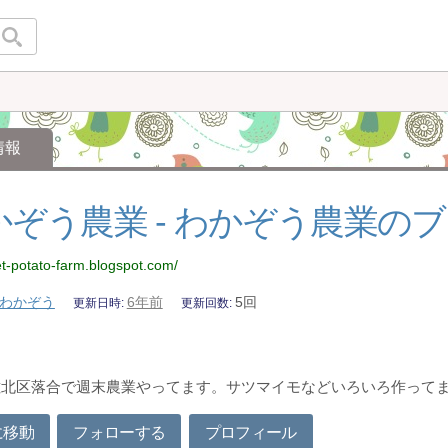
情報
かぞう農業 - わかぞう農業の
et-potato-farm.blogspot.com/
わかぞう
6年前
5回
更新日時
更新回数
佐北区落合で週末農業やってます。サツマイモなどいろいろ作って
に移動
フォローする
プロフィール