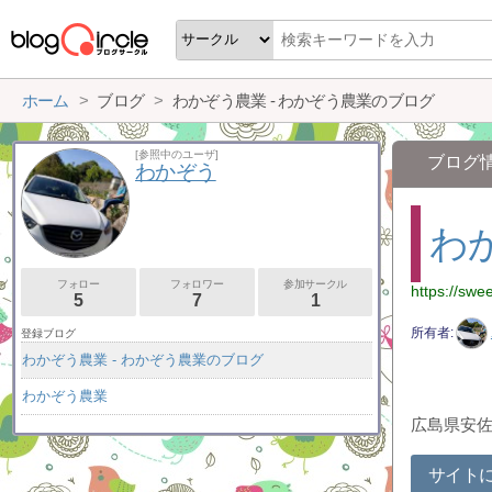
ホーム
ブログ
わかぞう農業 - わかぞう農業のブログ
[参照中のユーザ]
ブログ
わかぞう
わ
フォロー
フォロワー
参加サークル
https://swe
5
7
1
所有者
登録ブログ
わかぞう農業 - わかぞう農業のブログ
わかぞう農業
広島県安
サイト