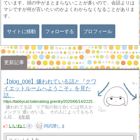
ています。頭の中がまとまらないことが多いので、会話よりは
マシですが何が言いたいのかよくわからなくなることがありま
す。
サイトに移動
フォローする
プロフィール
更新記事
【blog_008】嫌われている話と『クワ
イエットルームへようこそ』を見た
話。
https://tabbycat.hatenablog.jp/entry/2020/06/14/222556
嫌われてる話 リア垢の知り合いには何人か
メンクリ 通いがいる。 その人によってもちろ
ん症…
6年前
いいね！
阿武隈しま
0