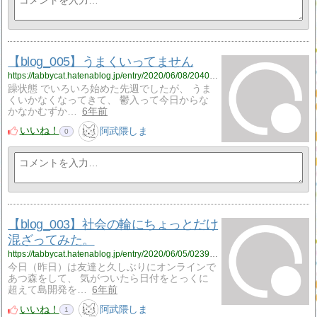
【blog_005】うまくいってません
https://tabbycat.hatenablog.jp/entry/2020/06/08/204013
躁状態 でいろいろ始めた先週でしたが、 うま
くいかなくなってきて、 鬱入って今日からな
かなかむずか…
6年前
いいね！
阿武隈しま
0
【blog_003】社会の輪にちょっとだけ
混ざってみた。
https://tabbycat.hatenablog.jp/entry/2020/06/05/023903
今日（昨日）は友達と久しぶりにオンラインで
あつ森をして、 気がついたら日付をとっくに
超えて島開発を…
6年前
いいね！
阿武隈しま
1