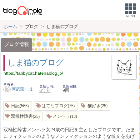
MENU
ホーム
ブログ
しま猫のブログ
ブログ情報
しま猫のブログ
https://tabbycat.hatenablog.jp/
所有者
更新日時
更新回数
阿武隈しま
6年前
9回
日記
はてなブログ
猫好き
566
75
25
双極性障害
メンヘラ
25
13
双極性障害メンヘラ女24歳の日記を主としたブログです。たま
にフィクションのようなノンフィクションのような散文をあげ