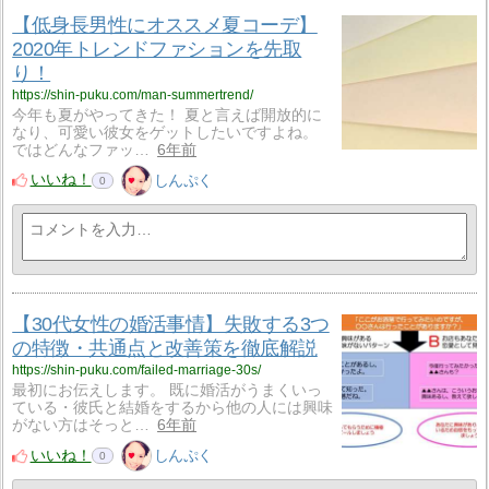
【低身長男性にオススメ夏コーデ】
2020年トレンドファションを先取
り！
https://shin-puku.com/man-summertrend/
今年も夏がやってきた！ 夏と言えば開放的に
なり、可愛い彼女をゲットしたいですよね。
ではどんなファッ…
6年前
いいね！
しんぷく
0
【30代女性の婚活事情】失敗する3つ
の特徴・共通点と改善策を徹底解説
https://shin-puku.com/failed-marriage-30s/
最初にお伝えします。 既に婚活がうまくいっ
ている・彼氏と結婚をするから他の人には興味
がない方はそっと…
6年前
いいね！
しんぷく
0