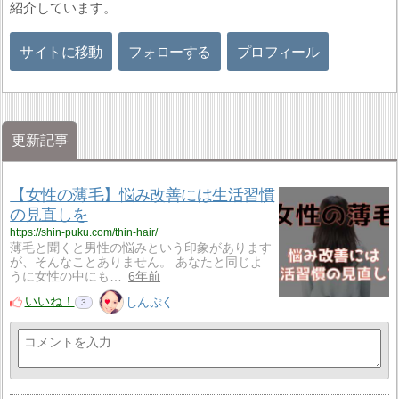
紹介しています。
サイトに移動
フォローする
プロフィール
更新記事
【女性の薄毛】悩み改善には生活習慣
の見直しを
https://shin-puku.com/thin-hair/
薄毛と聞くと男性の悩みという印象があります
が、そんなことありません。 あなたと同じよ
うに女性の中にも…
6年前
いいね！
しんぷく
3