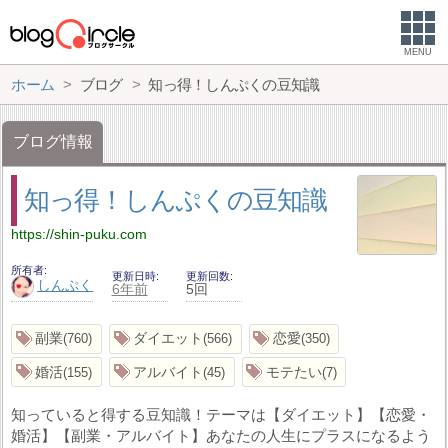
MENU
ホーム
ブログ
知っ得！しんぷくの豆知識
ブログ情報
知っ得！しんぷくの豆知識
https://shin-puku.com
所有者
更新日時
更新回数
しんぷく
6年前
5回
副業
ダイエット
恋愛
760
566
350
婚活
アルバイト
モテたい
155
45
7
知っていると得する豆知識！テーマは【ダイエット】【恋愛・
婚活】【副業・アルバイト】あなたの人生にプラスになるよう