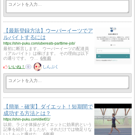
【最新登録方法】ウーバーイーツでア
ルバイトするには
https://shin-puku.com/ubereats-parttime-job/
最初に断言します。 ウーバーイーツの配達員
（アルバイト）は稼げます。 その理由は以下
の通りです。 ウ…
6年前
いいね！
しんぷく
0
【簡単・確実】ダイエット！短期間で
成功する方法とは？
https://shin-puku.com/diet01/
以前、ラジオ体操がダイエットに効果的という
記事を紹介しましたが、それだけでは物足りな
い！もっと痩せた…
6年前