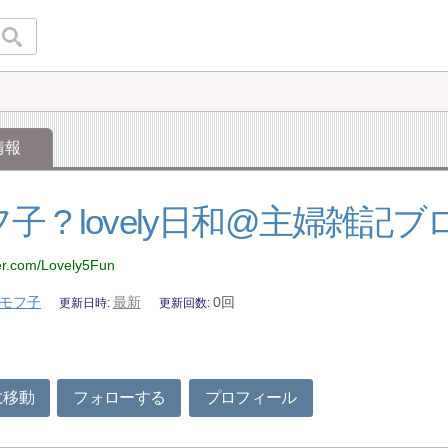
情報
子 ? lovely日和@主婦雑記ブ
tter.com/Lovely5Fun
モフ子
最新
0回
更新日時
更新回数
に移動
フォローする
プロフィール