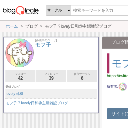
ホーム
ブログ
モフ子 ? lovely日和@主婦雑記ブログ
[参照中のユーザ]
ブログ
モフ子
モフ
フォロー
フォロワー
参加サークル
https://twi
42
39
6
所有者
登録ブログ
lovely日和
モフ子 ? lovely日和@主婦雑記ブログ
サイト