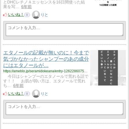
とDHCレチノＡエッセンスを16日間使った結
果を写…
6年前
いいね！
りと
0
エタノールの記載が無いのに！今まで
気づかなかったシャンプーのあの成分
にはエタノールが…
https://ameblo.jp/seramidokeana/entry-12622860759.html
今日はシャンプーのエタノールで荒れる話で
す！！ お肌が弱い方は、エタノールで荒れ
ち…
6年前
いいね！
りと
0