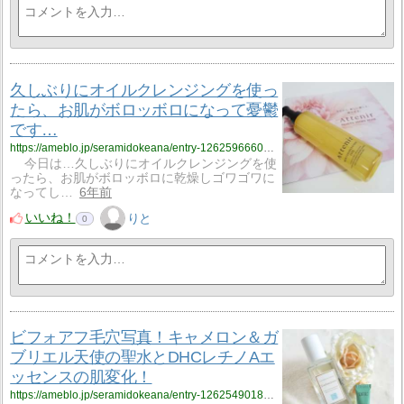
久しぶりにオイルクレンジングを使っ
たら、お肌がボロッボロになって憂鬱
です…
https://ameblo.jp/seramidokeana/entry-12625966603.html
今日は…久しぶりにオイルクレンジングを使
ったら、お肌がボロッボロに乾燥しゴワゴワに
なってし…
6年前
いいね！
りと
0
ビフォアフ毛穴写真！キャメロン＆ガ
ブリエル天使の聖水とDHCレチノAエ
ッセンスの肌変化！
https://ameblo.jp/seramidokeana/entry-12625490182.html