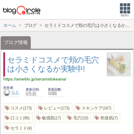
MENU
ホーム
ブログ
セラミドコスメで頬の毛穴は小さくなるか実験中!
ブログ情報
セラミドコスメで頬の毛穴
は小さくなるか実験中!
https://ameblo.jp/seramidokeana/
所有者
更新日時
更新回数
りと
6年前
10回
コスメ
レビュー
スキンケア
173
173
167
口コミ
敏感肌
毛穴
乾燥肌
96
17
10
7
セラミド
4