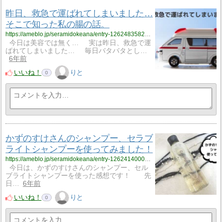
昨日、救急で運ばれてしまいました…
そこで知った私の腸の話。
https://ameblo.jp/seramidokeana/entry-12624835820.html
今日は美容では無く… 実は昨日、救急で運
ばれてしまいました… 毎日バタバタとし…
6年前
いいね！
りと
0
かずのすけさんのシャンプー、セラブ
ライトシャンプーを使ってみました！
https://ameblo.jp/seramidokeana/entry-12624140009.html
今日は、かずのすけさんのシャンプー、セル
ブライトシャンプーを使った感想です！ 先
日…
6年前
いいね！
りと
0