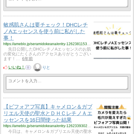
敏感肌さんは要チェック！DHCレチ
ノAエッセンスを使う前に私がした
事！
https://ameblo.jp/seramidokeana/entry-12623811533.html
先日公開したDHCレチノAエッセンスのお肌
の変化にたくさんのアクセスありがとうござい
ます！…
6年前
いいね！
りと
0
【ビフォアフ写真】キャメロン＆ガブ
リエル天使の聖水とＤＨＣレチノＡエ
ッセンスを16日間使った結果
https://ameblo.jp/seramidokeana/entry-12623393026.html
今日は、キャメロン＆ガブリエル天使の聖水