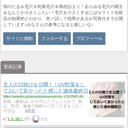
頬のたるみ毛穴＆乾燥毛穴＆角栓詰まり！あらゆる毛穴の開き
をなんとか小さくしたい！毛穴を小さくするにはセラミド化粧
品が効果的とわかり、色々試して効果があるか写真付きで公開
しています♪みなさんの参考になると嬉しいな♪
サイトに移動
フォローする
プロフィール
更新記事
主人の日焼けを公開！！UV対策をし
ておいて良かったと感じた連休最終日
https://ameblo.jp/seramidokeana/entry-12626901497.html
皆様、連休はいかがでしたでしょうか？ 私
は、昨日、家族で朝釣りに行ってきました！
今日は、…
6年前
いいね！
りと
0