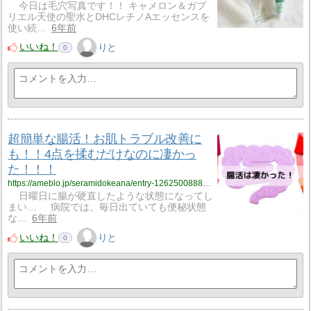
今日は毛穴写真です！！ キャメロン＆ガブ
リエル天使の聖水とDHCレチノAエッセンスを
使い続…
6年前
いいね！
りと
0
超簡単な腸活！お肌トラブル改善に
も！！4点を揉むだけなのに凄かっ
た！！！
https://ameblo.jp/seramidokeana/entry-12625008888.html
日曜日に腸が硬直したような状態になってし
まい… 病院では、毎日出ていても便秘状態
な…
6年前
いいね！
りと
0