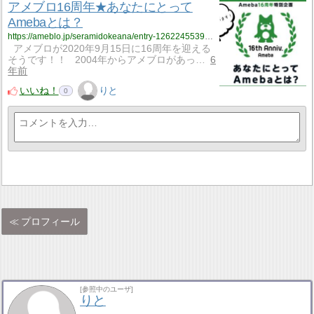
アメブロ16周年★あなたにとって
Amebaとは？
https://ameblo.jp/seramidokeana/entry-12622455395.html
アメブロが2020年9月15日に16周年を迎える
そうです！！ 2004年からアメブロがあっ…
6
年前
いいね！
りと
0
プロフィール
[参照中のユーザ]
りと