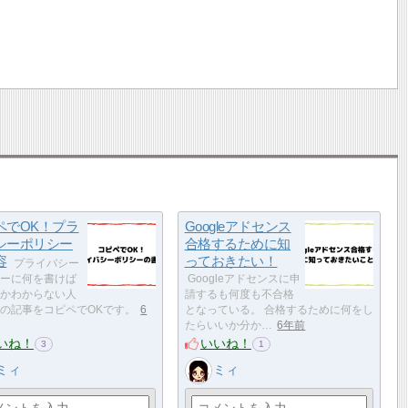
ペでOK！プラ
Googleアドセンス
シーポリシー
合格するために知
容
っておきたい！
プライバシー
ーに何を書けば
Googleアドセンスに申
かわからない人
請するも何度も不合格
の記事をコピペでOKです。
6
となっている。 合格するために何をし
たらいいか分か…
6年前
いね！
いいね！
3
1
ミィ
ミィ