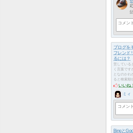
6
ブログを
フレンド
るには？
営している
く言葉です
となのかわ
ると検索順
いいね
ミィ
BingとGo