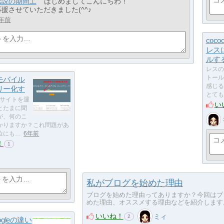
伝説の期間工
はじめましてこんにちわ！
応援させていただきました(^^♪
年前
coc
レス
ルす
レスの
トール
モバイル
感じる
リー化す
とても
サイトを運
い
とたまに聞
が、何のこ
かりますか？これ問題があ
位にも…
6年前
！
1
私がブログを始めた理由
ブログを始めた理由ってありますか？今回はブ
めた理由、オススメする理由などを紹介します
いいね！
ミィ
2
ogleの違い