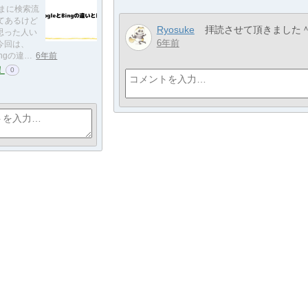
まに検索流
ってあるけど
Ryosuke
拝読させて頂きました
思った人い
6年前
今回は、
ingの違…
6年前
！
0