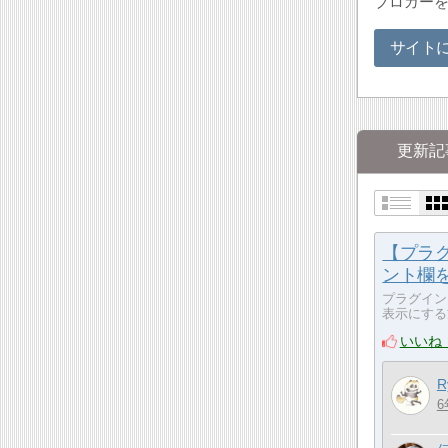
ブロガー
サイト
更新記
【プラ
ント欄
プラグイン
表示にする
いいね
R
6