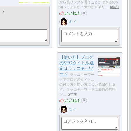
から被リンクを貰うことができるのを
知ってますか？気づかず被リ…
6年前
＾＾
いいね！
0
ミィ
【使い方】ブログ
のSEOタイトル選
定はラッコキーワ
ード
ラッコキーワー
ドでブログのタイトル
の付け方と使い方について紹介しま
す。ラッコキーワードは最強の無料
ツ…
6年前
いいね！
0
ミィ