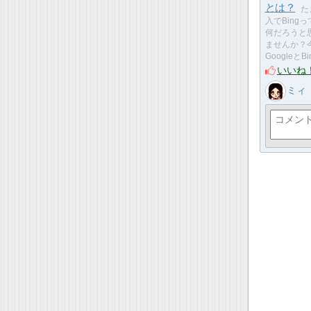
とは？
た
入でBing
何だろうと
ませんか？
GoogleとB
いいね
ミィ