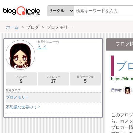
ホーム
ブログ
ブロメモリー
[参照中のユーザ]
ブログ
ミィ
ブ
フォロー
フォロワー
参加サークル
https://bl
9
17
5
所有者
登録ブログ
ブロメモリー
不思議な世界のミィ
このブロ
ら、カス
ブロガー