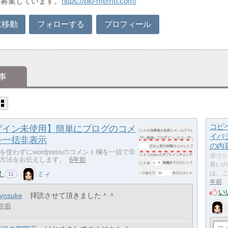
を募集しています。
https://blo-memo.com/
に移動
フォローする
プロフィール
事
コピ
グイン未使用】簡単にブログのコメ
イバ
を一括非表示
の内
を使わずにwordpressのコメント欄を一括で非
ポリシ
方法をお伝えします。
6年前
良いの
！
ミィ
は、こ
11
年前
い
yosuke
拝読させて頂きました＾＾
年前