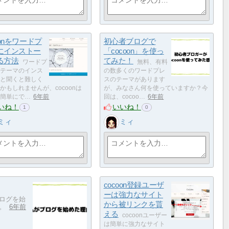
oonをワードプ
初心者ブログで
にインストー
「cocoon」を使っ
る方法
てみた！
ワードプ
無料、有料
テーマのインス
の数多くのワードプレ
と聞くと難しく
スのテーマがあります
かもしれませんが、cocoonは
が、みなさん何を使っていますか？今
簡単にで…
6年前
回は、cocoo…
6年前
いね！
いいね！
1
0
ミィ
ミィ
cocoon登録ユーザ
ーは強力なサイト
ログを始
から被リンクを貰
。
6年前
える
cocoonユーザー
は簡単に強力なサイト